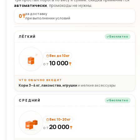
автоматически
, промокоды не нужны.
за доставку
0 ₸
при выполнении условий
ЛЁГКИЙ
Бесплатно
Вес до 10 кг
10 000
10кг
₸
ОТ
ЧТО ОБЫЧНО ВХОДИТ
Корм 3–4 кг, лакомства, игрушки
и мелкие аксессуары
СРЕДНИЙ
Бесплатно
Вес 10–20 кг
20 000
₸
20кг
ОТ