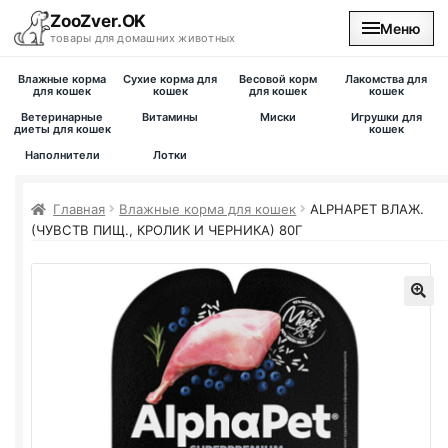
ZooZver.OK
Меню
товары для домашних животных
Влажные корма
Сухие корма для
Весовой корм
Лакомства для
На главную
для кошек
кошек
для кошек
кошек
Ветеринарные
Витамины
Миски
Игрушки для
диеты для кошек
кошек
Каталог
Наполнители
Лотки
Наши магазины
Главная
Влажные корма для кошек
ALPHAPET ВЛАЖ.
(ЧУВСТВ ПИЩ., КРОЛИК И ЧЕРНИКА) 80Г
Вакансии