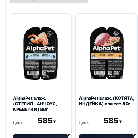
AlphaPet влаж.
AlphaPet влаж. (КОТЯТА,
(СТЕРИЛ., АНЧОУС,
ИНДЕЙКА) паштет 80г
КРЕВЕТКИ) 80г
585
585
₸
₸