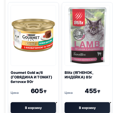
Gourmet Gold ж/б
Blitz
(ЯГНЕНОК,
(ГОВЯДИНА И ТОМАТ)
ИНДЕЙКА) 85г
биточки 90г
605
455
₸
₸
В корзину
В корзину