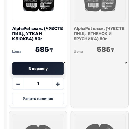
AlphaPet влаж. (ЧУВСТВ
AlphaPet влаж. (ЧУВСТВ
ПИЩ., УТКА И
ПИЩ., ЯГНЕНОК И
КЛЮКВА) 80г
БРУСНИКА) 80г
585
585
₸
₸
В корзину
Количество
−
+
товара
AlphaPet
Узнать наличие
влаж.
(ЧУВСТВ
ПИЩ.,
УТКА
И