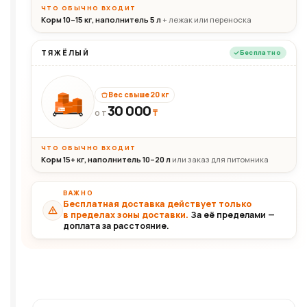
ЧТО ОБЫЧНО ВХОДИТ
Корм 10–15 кг, наполнитель 5 л
+ лежак или переноска
ТЯЖЁЛЫЙ
Бесплатно
Вес свыше 20 кг
30 000
₸
30+кг
ОТ
ЧТО ОБЫЧНО ВХОДИТ
Корм 15+ кг, наполнитель 10–20 л
или заказ для питомника
ВАЖНО
Бесплатная доставка действует только
в пределах зоны доставки.
За её пределами —
доплата за расстояние.