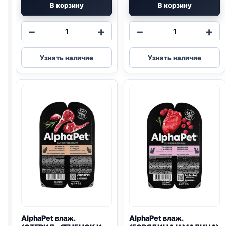
В корзину
В корзину
Количество
Количество
−
+
−
+
товара
товара
AlphaPet
AlphaPet
Узнать наличие
Узнать наличие
влаж.
влаж.
(СТЕРИЛ.,
(КОТЯТА,
АНЧОУС,
ИНДЕЙКА)
КРЕВЕТКИ)
паштет
80г
80г
AlphaPet влаж.
AlphaPet влаж.