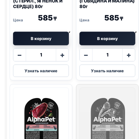
(СТЕРИЛ., ЯГНЕНОК И
(ГОВЯДИНА И МАЛИНА)
СЕРДЦЕ) 80г
80г
585
585
₸
₸
В корзину
В корзину
Количество
Количество
−
+
−
+
товара
товара
AlphaPet
AlphaPet
Узнать наличие
Узнать наличие
влаж.
влаж.
(СТЕРИЛ.,
(ГОВЯДИНА
ЯГНЕНОК
И
И
МАЛИНА)
СЕРДЦЕ)
80г
80г