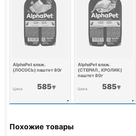
КЛЮКВА)
80г
AlphaPet влаж.
AlphaPet влаж.
(ЛОСОСЬ) паштет 80г
(СТЕРИЛ., КРОЛИК)
паштет 80г
585
585
₸
₸
Похожие товары