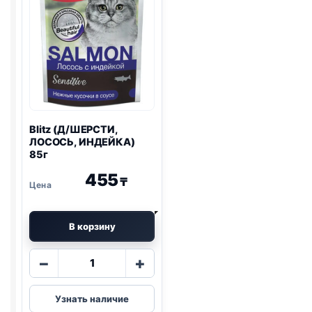
80г
Blitz
(Д/ШЕРСТИ,
ЛОСОСЬ, ИНДЕЙКА)
85г
455
₸
В корзину
Количество
−
+
товара
Blitz
Узнать наличие
(Д/