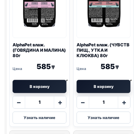
AlphaPet влаж.
AlphaPet влаж. (ЧУВСТВ
(ГОВЯДИНА И МАЛИНА)
ПИЩ., УТКА И
80г
КЛЮКВА) 80г
585
585
₸
₸
В корзину
В корзину
Количество
Количество
−
+
−
+
товара
товара
AlphaPet
AlphaPet
Узнать наличие
Узнать наличие
влаж.
влаж.
(ГОВЯДИНА
(ЧУВСТВ
И
ПИЩ.,