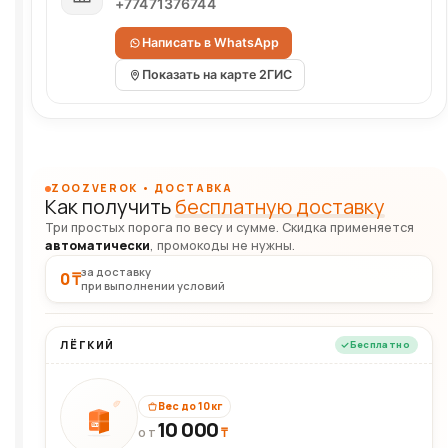
+77471376744
Написать в WhatsApp
Показать на карте 2ГИС
ZOOZVEROK • ДОСТАВКА
Как получить
бесплатную доставку
Три простых порога по весу и сумме. Скидка применяется
автоматически
, промокоды не нужны.
за доставку
0 ₸
при выполнении условий
ЛЁГКИЙ
Бесплатно
Вес до 10 кг
10 000
10кг
₸
ОТ