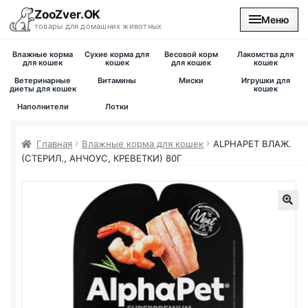
ZooZver.OK
Меню
товары для домашних животных
Влажные корма
Сухие корма для
Весовой корм
Лакомства для
На главную
для кошек
кошек
для кошек
кошек
Ветеринарные
Витамины
Миски
Игрушки для
диеты для кошек
кошек
Каталог
Наполнители
Лотки
Наши магазины
Главная
Влажные корма для кошек
ALPHAPET ВЛАЖ.
(СТЕРИЛ., АНЧОУС, КРЕВЕТКИ) 80Г
Вакансии