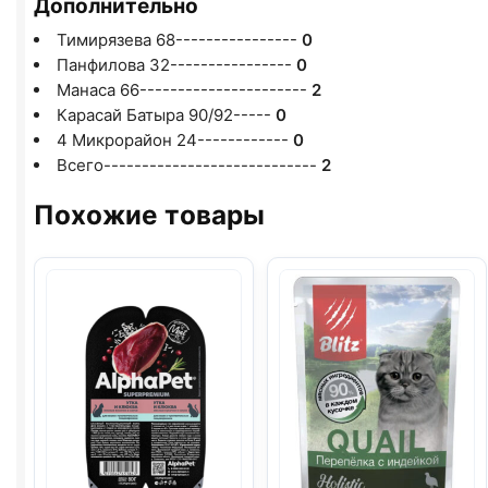
Дополнительно
Тимирязева 68----------------
0
Панфилова 32----------------
0
Манаса 66----------------------
2
Карасай Батыра 90/92-----
0
4 Микрорайон 24------------
0
Всего----------------------------
2
Похожие товары