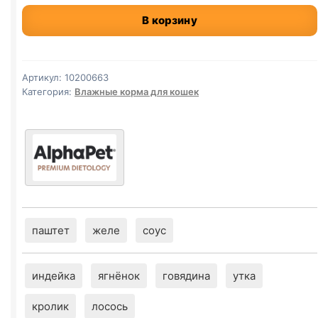
AlphaPet
В корзину
влаж.
(СТЕРИЛ.,
АНЧОУС,
КРЕВЕТКИ)
Артикул:
10200663
80г
Категория:
Влажные корма для кошек
паштет
желе
соус
индейка
ягнёнок
говядина
утка
кролик
лосось