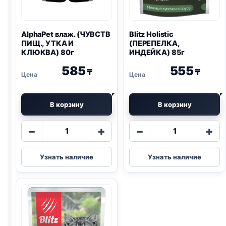
AlphaPet влаж. (ЧУВСТВ
Blitz
Holistic
ПИЩ., УТКА И
(ПЕРЕПЕЛКА,
КЛЮКВА) 80г
ИНДЕЙКА) 85г
585
555
₸
₸
В корзину
В корзину
Количество
Количество
−
+
−
+
товара
товара
AlphaPet
Blitz
Узнать наличие
Узнать наличие
влаж.
Holistic
(ЧУВСТВ
(ПЕРЕПЕЛКА,
ПИЩ.,
ИНДЕЙКА)
УТКА
85г
И
КЛЮКВА)