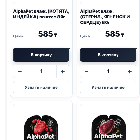
AlphaPet влаж. (КОТЯТА,
AlphaPet влаж.
ИНДЕЙКА) паштет 80г
(СТЕРИЛ., ЯГНЕНОК И
СЕРДЦЕ) 80г
585
585
₸
₸
В корзину
В корзину
Количество
Количество
−
+
−
+
товара
товара
AlphaPet
AlphaPet
Узнать наличие
Узнать наличие
влаж.
влаж.
(КОТЯТА,
(СТЕРИЛ.,
ИНДЕЙКА)
ЯГНЕНОК
паштет
И
80г
СЕРДЦЕ)
80г