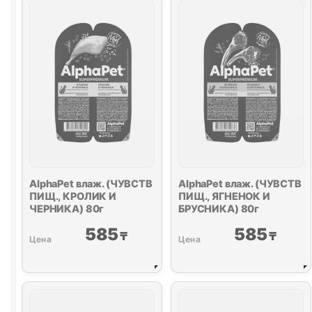
МАЛИНА)
УТКА
80г
И
КЛЮКВА)
80г
AlphaPet влаж. (ЧУВСТВ
AlphaPet влаж. (ЧУВСТВ
ПИЩ., КРОЛИК И
ПИЩ., ЯГНЕНОК И
ЧЕРНИКА) 80г
БРУСНИКА) 80г
585
585
₸
₸