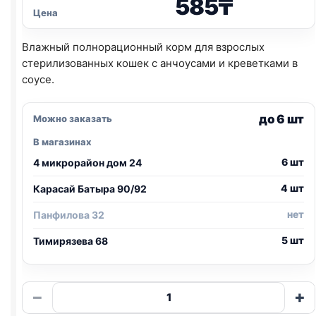
585
₸
Цена
Влажный полнорационный корм для взрослых
стерилизованных кошек с анчоусами и креветками в
соусе.
до 6 шт
Можно заказать
В магазинах
6 шт
4 микрорайон дом 24
4 шт
Карасай Батыра 90/92
нет
Панфилова 32
5 шт
Тимирязева 68
Количество
−
+
товара