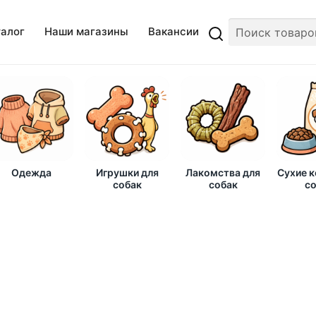
талог
Наши магазины
Вакансии
Одежда
Игрушки для
Лакомства для
Сухие 
собак
собак
со