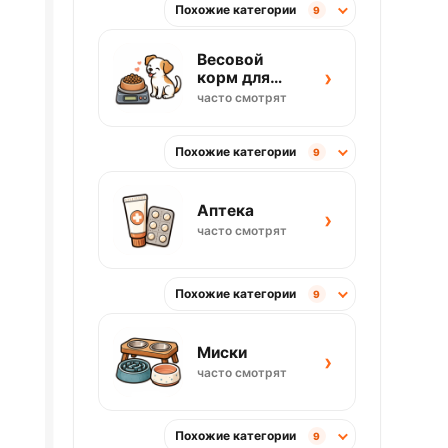
Похожие категории
9
Весовой
›
корм для
собак
часто смотрят
Похожие категории
9
Аптека
›
часто смотрят
Похожие категории
9
Миски
›
часто смотрят
Похожие категории
9