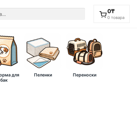
0
₸
0 товара
корма для
Пеленки
Переноски
бак