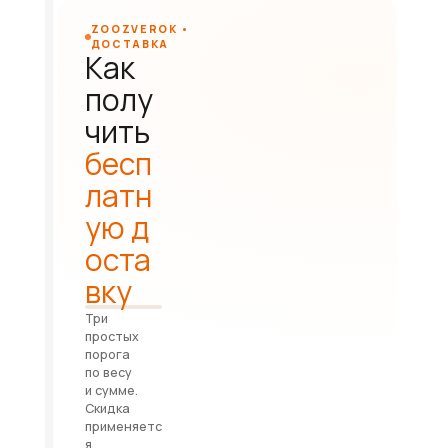
ZOOZVEROK •
ДОСТАВКА
Как
полу
чить
бесп
латн
ую д
оста
вку
Три
простых
порога
по весу
и сумме.
Скидка
применяетс
я