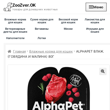
ZooZver.OK
Меню
товары для домашних животных
Влажные корма
Сухие корма для
Весовой корм
Лакомства для
На главную
для кошек
кошек
для кошек
кошек
Ветеринарные
Витамины
Миски
Игрушки для
диеты для кошек
кошек
Каталог
Наполнители
Лотки
Наши магазины
Главная
Влажные корма для кошек
ALPHAPET ВЛАЖ.
(ГОВЯДИНА И МАЛИНА) 80Г
Вакансии