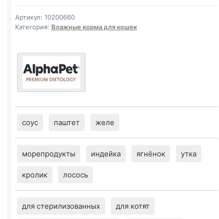
И
МАЛИНА)
Артикул:
10200660
80г
Категория:
Влажные корма для кошек
соус
паштет
желе
морепродукты
индейка
ягнёнок
утка
кролик
лосось
для стерилизованных
для котят