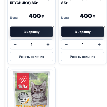
БРУСНИКА) 85г
85г
400
400
₸
₸
В корзину
В корзину
Количество
Количество
−
+
−
+
товара
товара
Blitz
Blitz
Узнать наличие
Узнать наличие
(СТЕРИЛ.,
(КУРИЦА,
КУРИЦА,
ТЫКВА)
БРУСНИКА)
85г
85г