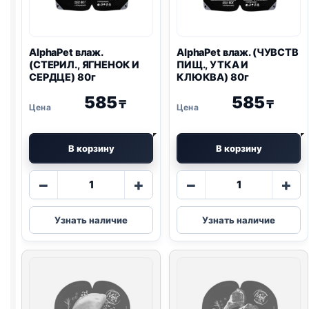
AlphaPet влаж.
AlphaPet влаж. (ЧУВСТВ
(СТЕРИЛ., ЯГНЕНОК И
ПИЩ., УТКА И
СЕРДЦЕ) 80г
КЛЮКВА) 80г
585
585
₸
₸
В корзину
В корзину
Количество
Количество
−
+
−
+
товара
товара
AlphaPet
AlphaPet
Узнать наличие
Узнать наличие
влаж.
влаж.
(СТЕРИЛ.,
(ЧУВСТВ
ЯГНЕНОК
ПИЩ.,
И
УТКА
СЕРДЦЕ)
И
80г
КЛЮКВА)