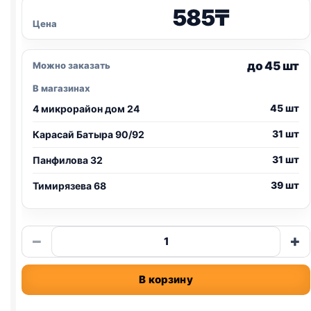
585
₸
Цена
до 45 шт
Можно заказать
В магазинах
45 шт
4 микрорайон дом 24
31 шт
Карасай Батыра 90/92
31 шт
Панфилова 32
39 шт
Тимирязева 68
Количество
−
+
товара
AlphaPet
В корзину
влаж.
(ГОВЯДИНА