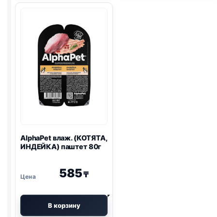
85г
ИНДЕЙКА)
85г
AlphaPet влаж. (КОТЯТА,
ИНДЕЙКА) паштет 80г
585
₸
В корзину