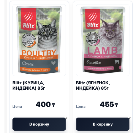
ИНДЕЙКА)
ИНДЕЙКА)
85г
85г
Blitz
(КУРИЦА,
Blitz
(ЯГНЕНОК,
ИНДЕЙКА) 85г
ИНДЕЙКА) 85г
400
455
₸
₸
В корзину
В корзину