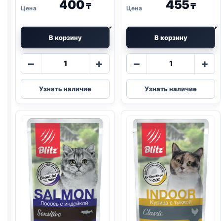
400
455
₸
₸
В корзину
В корзину
Количество
Количество
−
+
−
+
товара
товара
Blitz
Blitz
Узнать наличие
Узнать наличие
(СТЕРИЛ.,
(СТЕРИЛ.,
КУРИЦА,
ИНДЕЙКА,
БРУСНИКА)
КЛЮКВА)
85г
85г