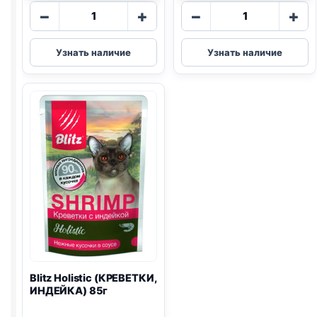
Количество
Количество
−
+
−
+
товара
товара
Blitz
Blitz
Узнать наличие
Узнать наличие
(КУРИЦА,
(ЯГНЕНОК,
ИНДЕЙКА)
ИНДЕЙКА)
85г
85г
Blitz
Holistic (КРЕВЕТКИ,
ИНДЕЙКА) 85г