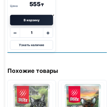
555
₸
В корзину
Количество
−
+
товара
Blitz
Узнать наличие
Holistic
(КРЕВЕТКИ,
ИНДЕЙКА)
85г
Похожие товары