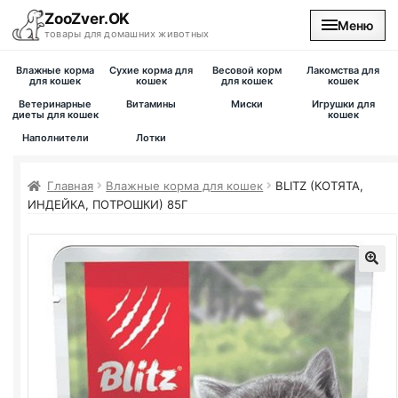
ZooZver.OK
Меню
товары для домашних животных
Влажные корма
Сухие корма для
Весовой корм
Лакомства для
На главную
для кошек
кошек
для кошек
кошек
Ветеринарные
Витамины
Миски
Игрушки для
диеты для кошек
кошек
Каталог
Наполнители
Лотки
Наши магазины
Главная
Влажные корма для кошек
BLITZ
(КОТЯТА,
ИНДЕЙКА, ПОТРОШКИ) 85Г
Вакансии