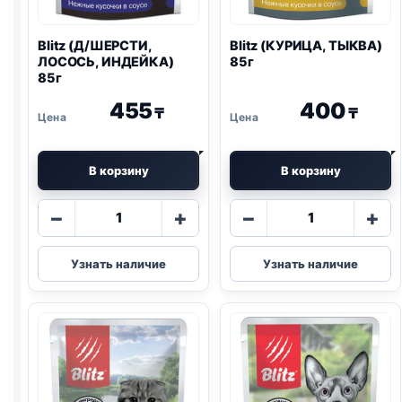
Blitz
(Д/ШЕРСТИ,
Blitz
(КУРИЦА, ТЫКВА)
ЛОСОСЬ, ИНДЕЙКА)
85г
85г
455
400
₸
₸
В корзину
В корзину
Количество
Количество
−
+
−
+
товара
товара
Blitz
Blitz
Узнать наличие
Узнать наличие
(Д/
(КУРИЦА,
ШЕРСТИ,
ТЫКВА)
ЛОСОСЬ,
85г
ИНДЕЙКА)
85г