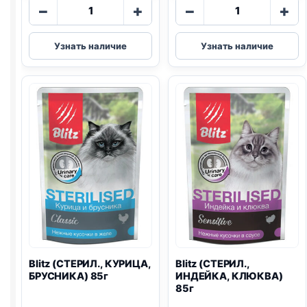
Количество
Количество
−
+
−
+
товара
товара
Blitz
Blitz
Узнать наличие
Узнать наличие
(СТЕРИЛ.,
(СТЕРИЛ.,
КРОЛИК,
УТКА,
КЛЮКВА)
ЛОСОСЬ)
85г
85г
Blitz
(СТЕРИЛ., КУРИЦА,
Blitz
(СТЕРИЛ.,
БРУСНИКА) 85г
ИНДЕЙКА, КЛЮКВА)
85г