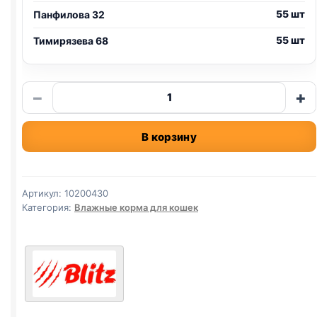
55 шт
Панфилова 32
55 шт
Тимирязева 68
Количество
−
+
товара
Blitz
В корзину
(КОТЯТА,
ИНДЕЙКА,
ПОТРОШКИ)
85г
Артикул:
10200430
Категория:
Влажные корма для кошек