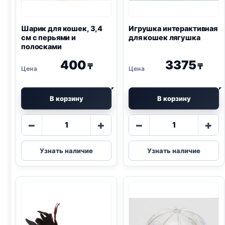
Шарик для кошек, 3,4
Игрушка интерактивная
см с перьями и
для кошек лягушка
полосками
400
3375
₸
₸
В корзину
В корзину
Количество
Количество
−
+
−
+
товара
товара
Шарик
Игрушка
Узнать наличие
Узнать наличие
для
интерактивна
кошек,
для
3,4
кошек
см
лягушка
с
перьями
и