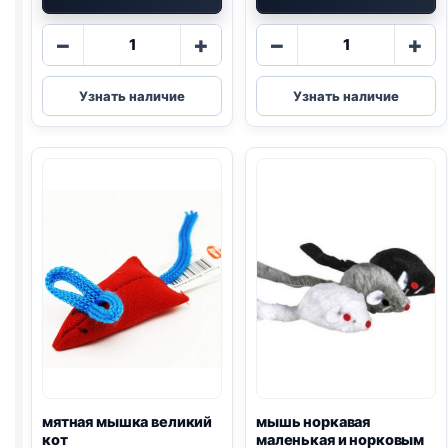
Количество
Количество
−
+
−
+
товара
товара
шуршики
Дразнилка
Узнать наличие
Узнать наличие
"Перо
павлина"
с
бубенчиком,
ручка
49
см,
микс
мятная мышка великий
мышь норкавая
кот
маленькая и норковым