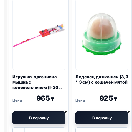
на
ленд
стену
авокадо
Игрушка-дразнилка
Леденец для кошек (3,3
мышка с
* 3 см) с кошачей мятой
колокольчиком (I-30
см)
965
925
₸
₸
В корзину
В корзину
Количество
Количество