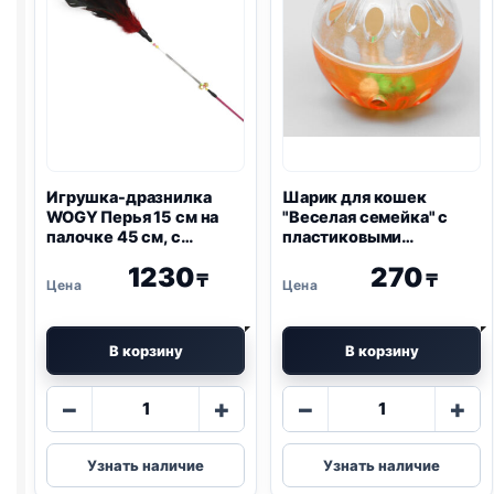
полосками
Игрушка-дразнилка
Шарик для кошек
WOGY Перья 15 см на
"Веселая семейка" с
палочке 45 см, с
пластиковыми
колокольчиком и
шариками внутри, 4,2
1230
270
декором для кошек,
см
₸
₸
микс
В корзину
В корзину
Количество
Количество
−
+
−
+
товара
товара
Игрушка-
Шарик
Узнать наличие
Узнать наличие
дразнилка
для