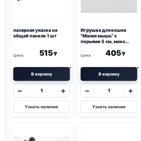
лазерная указка на
Игрушка для кошек
общей панеле 1 шт
"Малая мышь" с
перьями 5 см, микс
цветов
515
405
₸
₸
В корзину
В корзину
Количество
Количество
−
+
−
+
товара
товара
лазерная
Игрушка
Узнать наличие
Узнать наличие
указка
для
на
кошек
общей
"Малая
панеле
мышь"
1
с