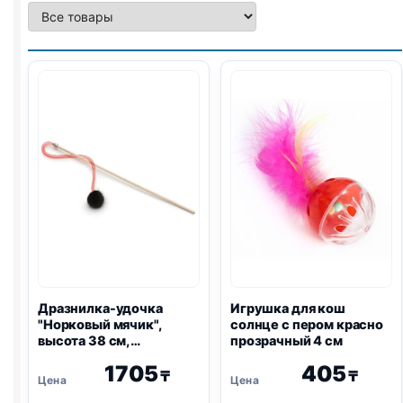
Дразнилка-удочка
Игрушка для кош
"Норковый мячик",
солнце с пером красно
высота 38 см,
прозрачный 4 см
деревянная палочка
1705
405
₸
₸