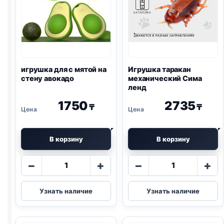
игрушка для с мятой на
Игрушка таракан
стену авокадо
механический Сима
ленд
1750
2735
₸
₸
В корзину
В корзину
Количество
Количество
−
+
−
+
товара
товара
игрушка
Игрушка
Узнать наличие
Узнать наличие
для
таракан
с
механически
мятой
Сима