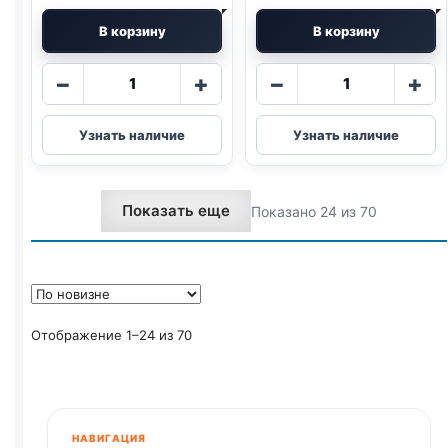
В корзину
В корзину
Количество
Количество
−
+
−
+
товара
товара
Шарик
Шарик
Узнать наличие
Узнать наличие
для
для
кошек
кошек
с
4
Показать еще
Показано 24 из 70
бубенчиком
см
"Футбол"
(подходят
микс
для
цветов
игровых
комплексов)
микс
Отображение 1–24 из 70
цветов
НАВИГАЦИЯ