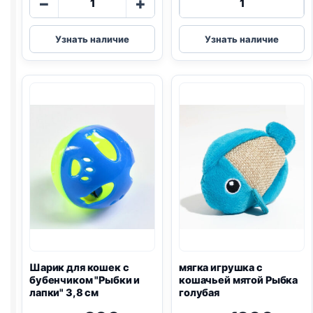
−
+
товара
товара
Игрушка-
Леденец
Узнать наличие
Узнать наличие
дразнилка
для
мышка
кошек
с
(3,3
колокольчиком
*
(I-
3
30
см)
см)
с
кошачей
мятой
Шарик для кошек с
мягка игрушка с
бубенчиком "Рыбки и
кошачьей мятой Рыбка
лапки" 3,8 см
голубая