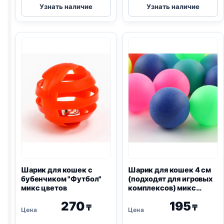
Узнать наличие
Узнать наличие
удочка
для
верные
кошек
друзья
«Джутовый
деревянная
шарик»
палочка
три
меховых
пушка
Шарик для кошек с
Шарик для кошек 4 см
бубенчиком "Футбол"
(подходят для игровых
микс цветов
комплексов) микс
цветов
270
195
₸
₸