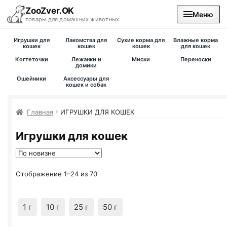
ZooZver.OK
Меню
товары для домашних животных
Игрушки для
Лакомства для
Сухие корма для
Влажные корма
На главную
кошек
кошек
кошек
для кошек
Когтеточки
Лежанки и
Миски
Переноски
домики
Каталог
Ошейники
Аксессуары для
кошек и собак
Наши магазины
Главная
ИГРУШКИ ДЛЯ КОШЕК
Вакансии
Игрушки для кошек
Отображение 1–24 из 70
1 г
10 г
25 г
50 г