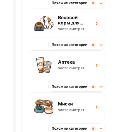
Похожие категории
9
Весовой
›
корм для
собак
часто смотрят
Похожие категории
9
Аптека
›
часто смотрят
Похожие категории
9
Миски
›
часто смотрят
Похожие категории
9