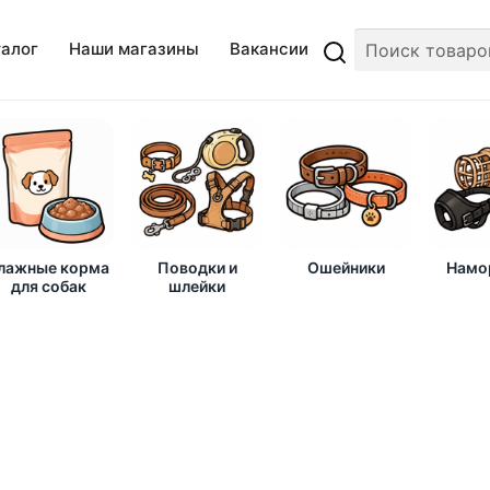
талог
Наши магазины
Вакансии
лажные корма
Поводки и
Ошейники
Намо
для собак
шлейки