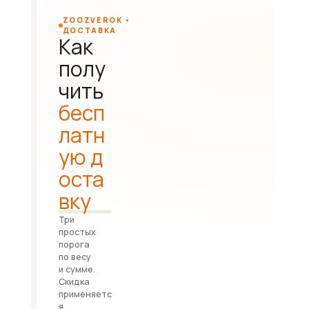
ZOOZVEROK •
ДОСТАВКА
Как
полу
чить
бесп
латн
ую д
оста
вку
Три
простых
порога
по весу
и сумме.
Скидка
применяетс
я