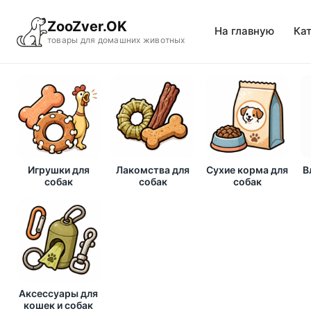
ZooZver.OK
На главную
Ка
товары для домашних животных
Игрушки для
Лакомства для
Сухие корма для
В
собак
собак
собак
Аксессуары для
кошек и собак