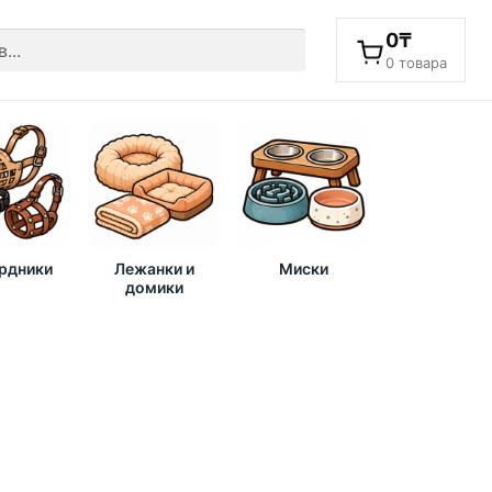
0
₸
0 товара
рдники
Лежанки и
Миски
домики