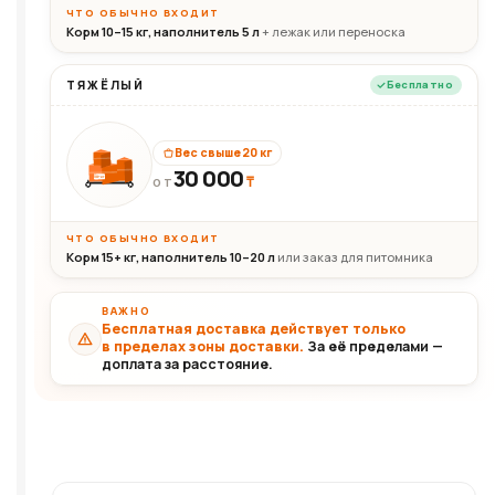
ЧТО ОБЫЧНО ВХОДИТ
Корм 10–15 кг, наполнитель 5 л
+ лежак или переноска
ТЯЖЁЛЫЙ
Бесплатно
Вес свыше 20 кг
30 000
₸
30+кг
ОТ
ЧТО ОБЫЧНО ВХОДИТ
Корм 15+ кг, наполнитель 10–20 л
или заказ для питомника
ВАЖНО
Бесплатная доставка действует только
в пределах зоны доставки.
За её пределами —
доплата за расстояние.