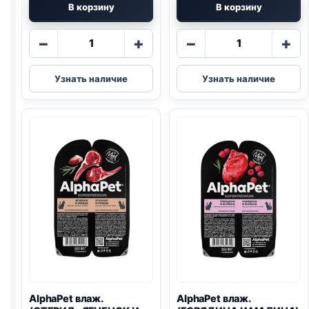
В корзину
В корзину
Количество
Количество
−
+
−
+
товара
товара
AlphaPet
AlphaPet
Узнать наличие
Узнать наличие
влаж.
влаж.
(СТЕРИЛ.,
(КОТЯТА,
АНЧОУС,
ИНДЕЙКА)
КРЕВЕТКИ)
паштет
80г
80г
AlphaPet влаж.
AlphaPet влаж.