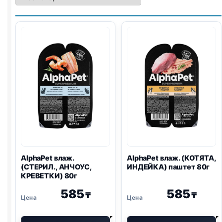
AlphaPet влаж.
AlphaPet влаж. (КОТЯТА,
(СТЕРИЛ., АНЧОУС,
ИНДЕЙКА) паштет 80г
КРЕВЕТКИ) 80г
585
585
₸
₸