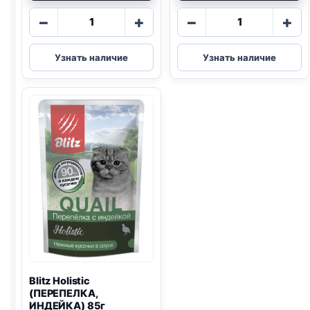
Количество
Количество
−
+
−
+
товара
товара
Blitz
Blitz
Узнать наличие
Узнать наличие
Holistic
(Д/
(КРЕВЕТКИ,
ШЕРСТИ,
ИНДЕЙКА)
ЛОСОСЬ,
85г
ИНДЕЙКА)
85г
Blitz
Holistic
(ПЕРЕПЕЛКА,
ИНДЕЙКА) 85г