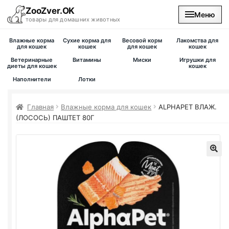
ZooZver.OK
Меню
товары для домашних животных
Влажные корма
Сухие корма для
Весовой корм
Лакомства для
На главную
для кошек
кошек
для кошек
кошек
Ветеринарные
Витамины
Миски
Игрушки для
диеты для кошек
кошек
Каталог
Наполнители
Лотки
Наши магазины
Главная
Влажные корма для кошек
ALPHAPET ВЛАЖ.
(ЛОСОСЬ) ПАШТЕТ 80Г
Вакансии