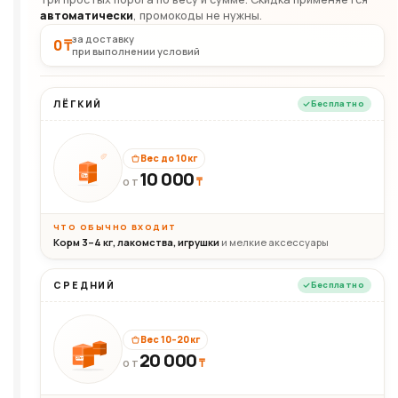
автоматически
, промокоды не нужны.
за доставку
0 ₸
при выполнении условий
ЛЁГКИЙ
Бесплатно
Вес до 10 кг
10 000
10кг
₸
ОТ
ЧТО ОБЫЧНО ВХОДИТ
Корм 3–4 кг, лакомства, игрушки
и мелкие аксессуары
СРЕДНИЙ
Бесплатно
Вес 10–20 кг
20 000
₸
20кг
ОТ