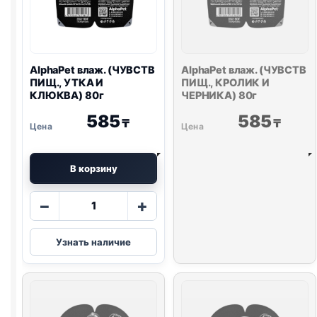
AlphaPet влаж. (ЧУВСТВ
AlphaPet влаж. (ЧУВСТВ
ПИЩ., УТКА И
ПИЩ., КРОЛИК И
КЛЮКВА) 80г
ЧЕРНИКА) 80г
585
585
₸
₸
В корзину
Количество
−
+
товара
AlphaPet
Узнать наличие
влаж.
(ЧУВСТВ
ПИЩ.,
УТКА
И