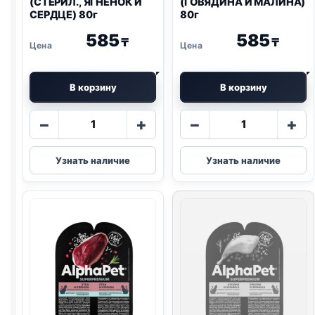
(СТЕРИЛ., ЯГНЕНОК И
(ГОВЯДИНА И МАЛИНА)
СЕРДЦЕ) 80г
80г
585
585
₸
₸
В корзину
В корзину
Количество
Количество
−
+
−
+
товара
товара
AlphaPet
AlphaPet
Узнать наличие
Узнать наличие
влаж.
влаж.
(СТЕРИЛ.,
(ГОВЯДИНА
ЯГНЕНОК
И
И
МАЛИНА)
СЕРДЦЕ)
80г
80г