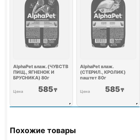
КЛЮКВА)
80г
AlphaPet влаж. (ЧУВСТВ
AlphaPet влаж.
ПИЩ., ЯГНЕНОК И
(СТЕРИЛ., КРОЛИК)
БРУСНИКА) 80г
паштет 80г
585
585
₸
₸
Похожие товары