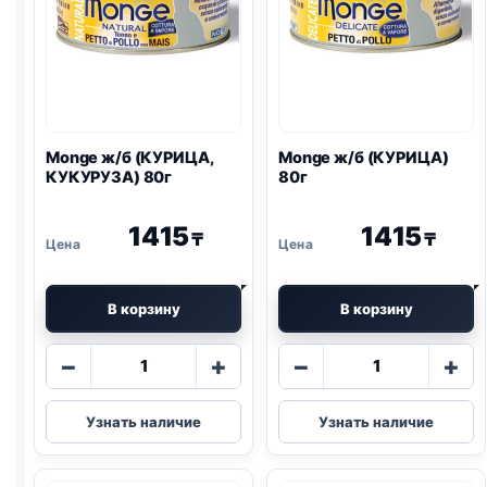
Monge ж/б (КУРИЦА,
Monge ж/б (КУРИЦА)
КУКУРУЗА) 80г
80г
1415
1415
₸
₸
В корзину
В корзину
Количество
Количество
−
+
−
+
товара
товара
Monge
Monge
Узнать наличие
Узнать наличие
ж/
ж/
б
б
(КУРИЦА,
(КУРИЦА)