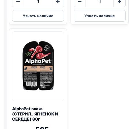
−
+
−
+
товара
товара
AlphaPet
Blitz
Узнать наличие
Узнать наличие
влаж.
(КОТЯТА,
(КОТЯТА,
ИНДЕЙКА,
ИНДЕЙКА)
ПОТРОШКИ)
паштет
85г
80г
AlphaPet влаж.
(СТЕРИЛ., ЯГНЕНОК И
СЕРДЦЕ) 80г