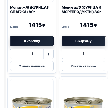
Monge ж/б (КУРИЦА И
Monge ж/б (КУРИЦА И
СПАРЖА) 80г
МОРЕПРОДУКТЫ) 80г
1415
1415
₸
₸
В корзину
В корзину
Количество
Количество
−
+
товара
товара
Monge
Monge
Узнать наличие
Узнать наличие
ж/
ж/
б
б
(КУРИЦА
(КУРИЦА
И
И
СПАРЖА)
МОРЕПРОДУК
80г
80г