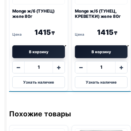
Monge ж/б (ТУНЕЦ)
Monge ж/б (ТУНЕЦ,
желе 80г
КРЕВЕТКИ) желе 80г
1415
1415
₸
₸
В корзину
В корзину
Количество
Количество
−
+
−
+
товара
товара
Monge
Monge
Узнать наличие
Узнать наличие
ж/
ж/
б
б
(ТУНЕЦ)
(ТУНЕЦ,
желе
КРЕВЕТКИ)
80г
желе
Похожие товары
80г