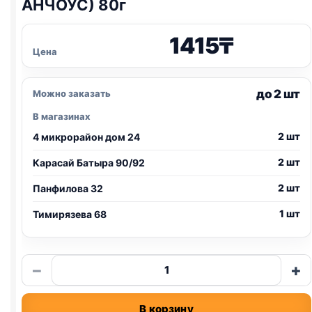
АНЧОУС) 80г
1415
₸
Цена
до 2 шт
Можно заказать
В магазинах
2 шт
4 микрорайон дом 24
2 шт
Карасай Батыра 90/92
2 шт
Панфилова 32
1 шт
Тимирязева 68
Количество
−
+
товара
Monge
В корзину
ж/