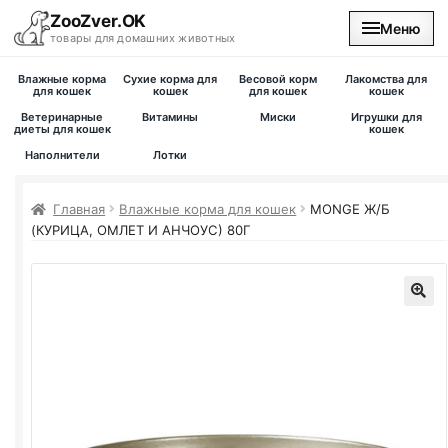
ZooZver.OK
Меню
товары для домашних животных
Влажные корма
Сухие корма для
Весовой корм
Лакомства для
На главную
для кошек
кошек
для кошек
кошек
Ветеринарные
Витамины
Миски
Игрушки для
диеты для кошек
кошек
Каталог
Наполнители
Лотки
Наши магазины
Главная
Влажные корма для кошек
MONGE Ж/Б
(КУРИЦА, ОМЛЕТ И АНЧОУС) 80Г
Вакансии