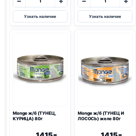
−
+
−
+
товара
товара
Monge
Monge
Узнать наличие
Узнать наличие
ж/
ж/
б
б
(ТУНЕЦ)
(ТУНЕЦ
желе
И
80г
ЛОСОСЬ)
80г
Monge ж/б (ТУНЕЦ,
Monge ж/б (ТУНЕЦ И
КУРИЦА) 80г
ЛОСОСЬ) желе 80г
1415
1415
₸
₸