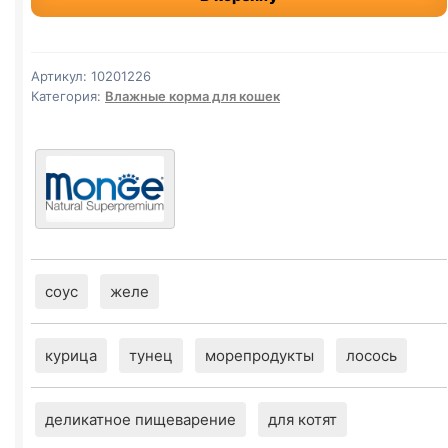
б
(КУРИЦА,
ОМЛЕТ
Артикул:
10201226
И
Категория:
Влажные корма для кошек
АНЧОУС)
80г
соус
желе
курица
тунец
морепродукты
лосось
деликатное пищеварение
для котят