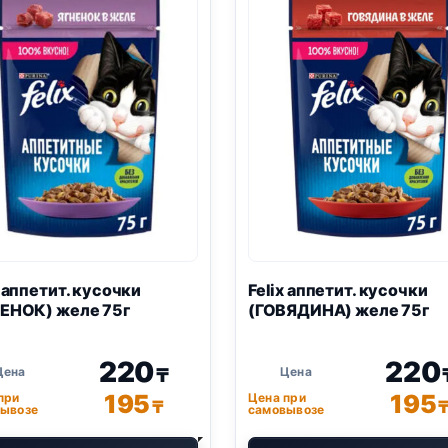
x
аппетит. кусочки
Felix
аппетит. кусочки
ЕНОК) желе 75г
(ГОВЯДИНА) желе 75г
220
220
₸
195
195
при
Цена при
₸
ывозе
самовывозе