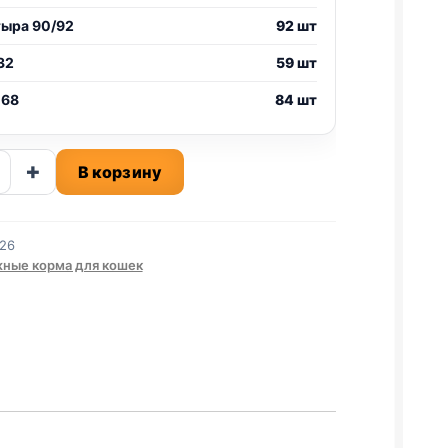
тыра 90/92
92 шт
32
59 шт
 68
84 шт
ство
+
В корзину
й
26
СЬ
ные корма для кошек
)