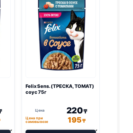
Felix
Sens. (ТРЕСКА, ТОМАТ)
соус 75г
220
₸
₸
195
Цена при
₸
₸
самовывозе