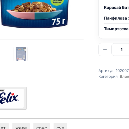
Карасай Ба
Панфилова 
Тимирязева
Количе
−
товара
Felix
двойно
Артикул:
102007
(ЛОСО
Категория:
Влаж
И
ФОРЕЛЬ
75г
тет
желе
соус
суп