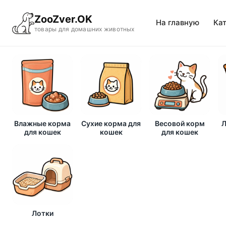
ZooZver.OK
На главную
Ка
товары для домашних животных
Влажные корма
Сухие корма для
Весовой корм
Л
для кошек
кошек
для кошек
Лотки