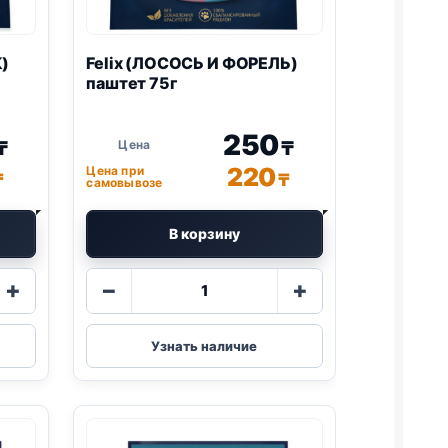
)
Felix
(ЛОСОСЬ И ФОРЕЛЬ)
паштет 75г
250
₸
₸
220
Цена при
₸
₸
самовывозе
В корзину
Количество
+
−
+
товара
Felix
(ЛОСОСЬ
Узнать наличие
И
ФОРЕЛЬ)
паштет
75г