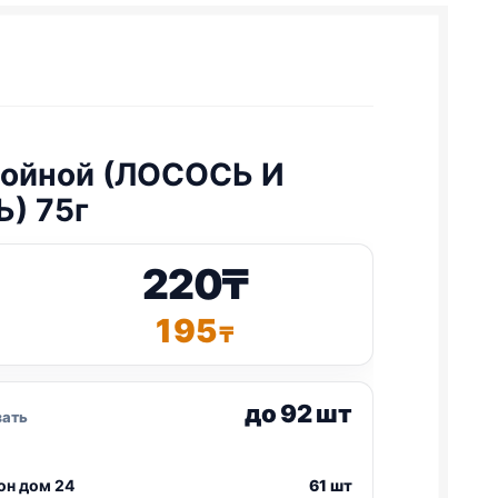
ойной (ЛОСОСЬ И
) 75г
220
₸
195
₸
до 92 шт
зать
он дом 24
61 шт