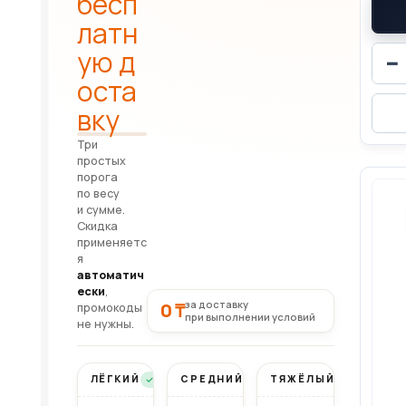
бесп
латн
ую д
−
оста
вку
Три
простых
порога
по весу
и сумме.
Скидка
применяетс
я
автоматич
ески
,
за доставку
0 ₸
промокоды
при выполнении условий
не нужны.
ЛЁГКИЙ
СРЕДНИЙ
ТЯЖЁЛЫЙ
Бесплатно
Бесплатно
Бесплатно