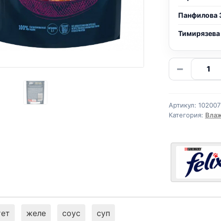
Панфилова 
Тимирязева
Количе
−
товара
Felix
ломтик
Артикул:
102007
(УТКА)
Категория:
Влаж
75г
тет
желе
соус
суп