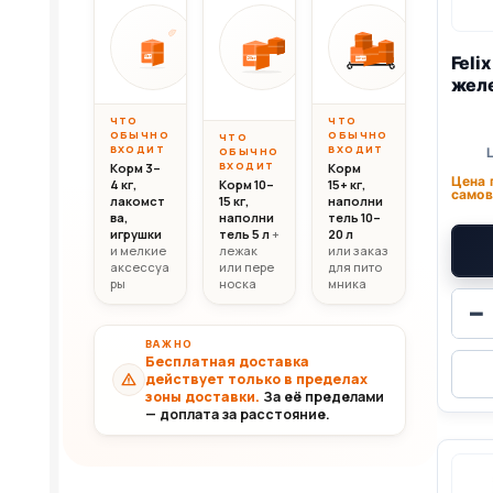
Вес до 10 кг
Вес 10–20 кг
Вес свыш
ОТ
ОТ
ОТ
10 000
20 000
30 0
Feli
10кг
20кг
30+кг
₸
₸
желе
ЧТО
ЧТО
ОБЫЧНО
ОБЫЧНО
ЧТО
ВХОДИТ
ВХОДИТ
ОБЫЧНО
ВХОДИТ
Корм 3–
Корм
Цена 
4 кг,
Корм 10–
15+ кг,
самов
лакомст
15 кг,
наполни
ва,
наполни
тель 10–
игрушки
тель 5 л
+
20 л
и мелкие
лежак
или заказ
аксессуа
или пере
для пито
ры
носка
мника
−
ВАЖНО
Бесплатная доставка
действует только в пределах
зоны доставки.
За её пределами
— доплата за расстояние.