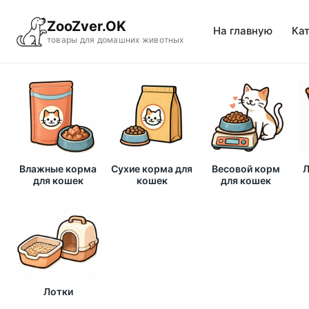
ZooZver.OK
На главную
Ка
товары для домашних животных
Влажные корма
Сухие корма для
Весовой корм
Л
для кошек
кошек
для кошек
Лотки