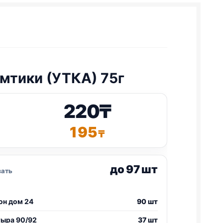
мтики (УТКА) 75г
220
₸
195
₸
до 97 шт
зать
он дом 24
90 шт
тыра 90/92
37 шт