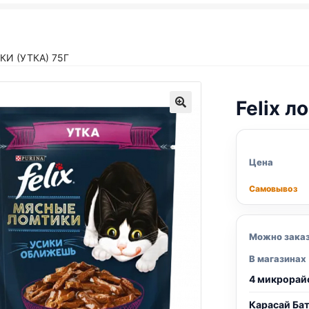
И (УТКА) 75Г
Felix
ло
Цена
Самовывоз
Можно зака
В магазинах
4 микрорай
Карасай Ба