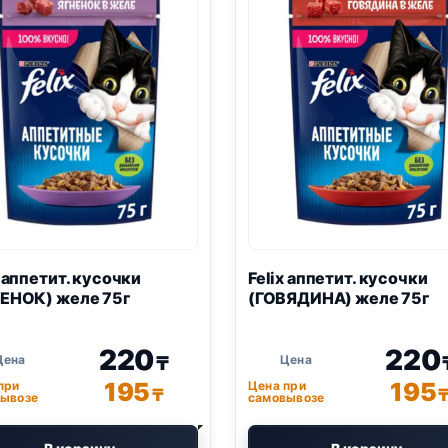
x
аппетит. кусочки
Felix
аппетит. кусочки
ЕНОК) желе 75г
(ГОВЯДИНА) желе 75г
220
220
₸
195
195
при
Цена при
₸
ывозе
самовывозе