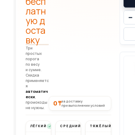
бесп
латн
−
ую д
оста
вку
Три
простых
порога
по весу
и сумме.
Скидка
применяетс
я
автоматич
ески
,
за доставку
0 ₸
промокоды
при выполнении условий
не нужны.
ЛЁГКИЙ
СРЕДНИЙ
ТЯЖЁЛЫЙ
Бесплатно
Бесплатно
Бесплатно