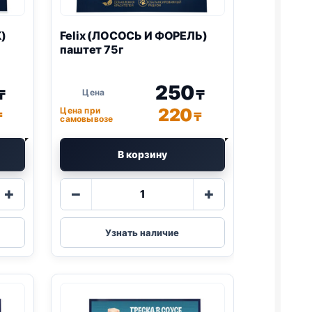
)
Felix
(ЛОСОСЬ И ФОРЕЛЬ)
паштет 75г
250
₸
₸
220
Цена при
₸
₸
самовывозе
В корзину
Количество
+
−
+
товара
Felix
(ЛОСОСЬ
Узнать наличие
И
ФОРЕЛЬ)
паштет
75г