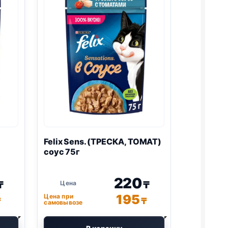
Felix
Sens. (ТРЕСКА, ТОМАТ)
соус 75г
220
₸
₸
195
Цена при
₸
₸
самовывозе