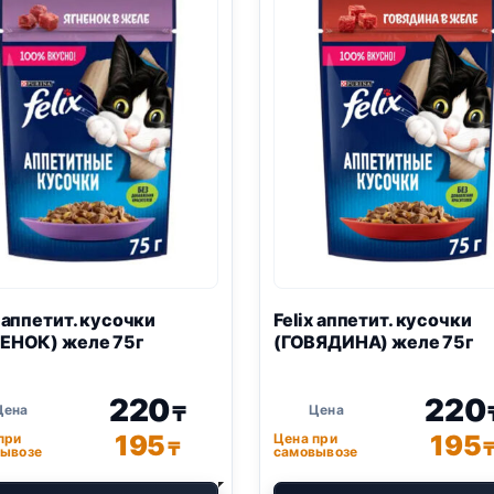
x
аппетит. кусочки
Felix
аппетит. кусочки
ЕНОК) желе 75г
(ГОВЯДИНА) желе 75г
220
220
₸
195
195
при
Цена при
₸
ывозе
самовывозе