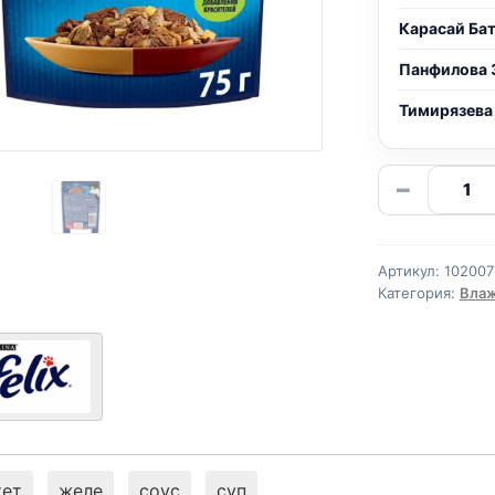
Карасай Ба
Панфилова 
Тимирязева
Количе
−
товара
Felix
двойно
Артикул:
102007
(ИНДЕ
Категория:
Влаж
И
ПЕЧЕНЬ
75г
тет
желе
соус
суп