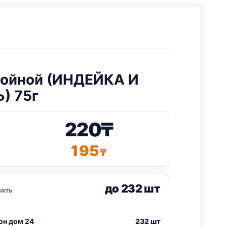
ойной (ИНДЕЙКА И
) 75г
220
₸
195
₸
до 232 шт
зать
он дом 24
232 шт