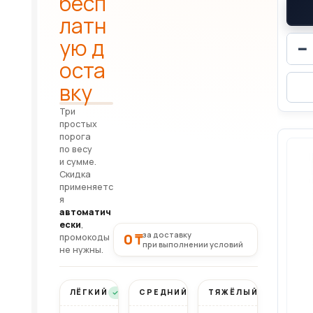
бесп
латн
ую д
−
оста
вку
Три
простых
порога
по весу
и сумме.
Скидка
применяетс
я
автоматич
ески
,
за доставку
0 ₸
промокоды
при выполнении условий
не нужны.
ЛЁГКИЙ
СРЕДНИЙ
ТЯЖЁЛЫЙ
Бесплатно
Бесплатно
Бесплатно