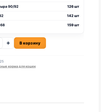
тыра 90/92
126 шт
32
142 шт
 68
159 шт
ство
+
В корзину
й
25
ЙКА
ные корма для кошек
)