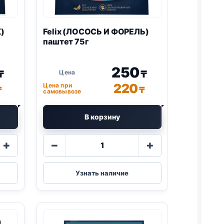
)
Felix
(ЛОСОСЬ И ФОРЕЛЬ)
паштет 75г
250
₸
₸
220
Цена при
₸
₸
самовывозе
В корзину
Количество
+
−
+
товара
Felix
(ЛОСОСЬ
Узнать наличие
И
ФОРЕЛЬ)
паштет
75г