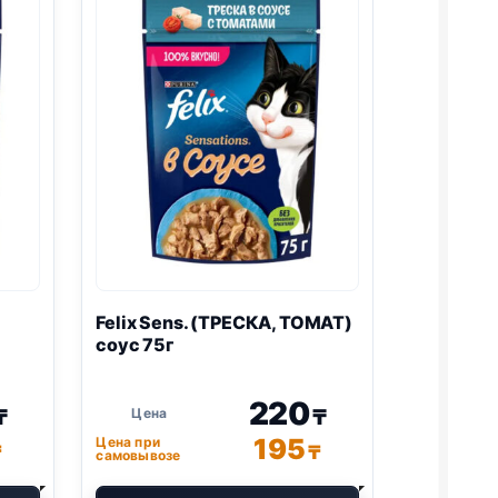
Felix
Sens. (ТРЕСКА, ТОМАТ)
соус 75г
220
₸
₸
195
Цена при
₸
₸
самовывозе