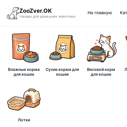
ZooZver.OK
На главную
Ка
товары для домашних животных
Влажные корма
Сухие корма для
Весовой корм
Л
для кошек
кошек
для кошек
Лотки