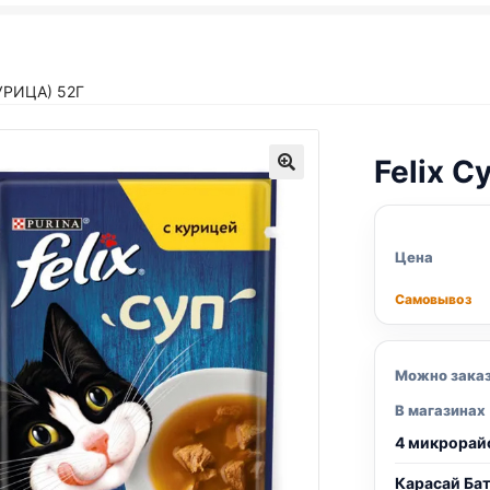
УРИЦА) 52Г
Felix
Су
Цена
Самовывоз
Можно зака
В магазинах
4 микрорай
Карасай Ба