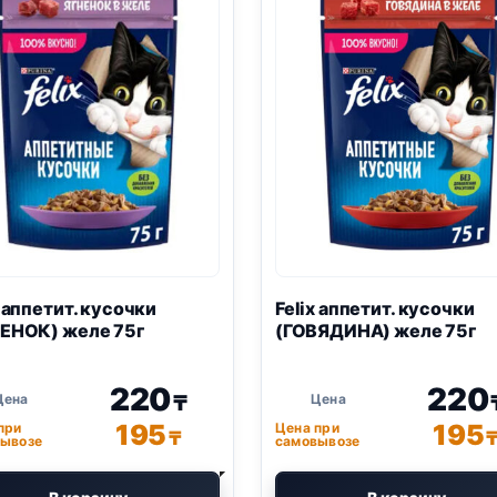
x
аппетит. кусочки
Felix
аппетит. кусочки
ЕНОК) желе 75г
(ГОВЯДИНА) желе 75г
220
220
₸
195
195
при
Цена при
₸
ывозе
самовывозе