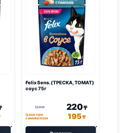
Felix
Sens. (ТРЕСКА, ТОМАТ)
соус 75г
220
₸
₸
195
Цена при
₸
₸
самовывозе