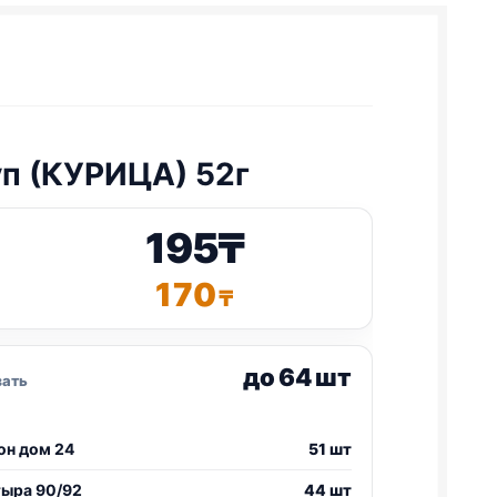
п (КУРИЦА) 52г
195
₸
170
₸
до 64 шт
зать
он дом 24
51 шт
тыра 90/92
44 шт