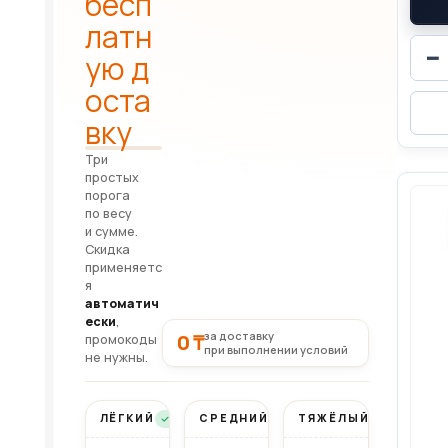
бесп
латн
−
ую д
оста
вку
Три
простых
порога
по весу
и сумме.
Скидка
применяетс
я
автоматич
ески
,
за доставку
0 ₸
промокоды
при выполнении условий
не нужны.
ЛЁГКИЙ
СРЕДНИЙ
ТЯЖЁЛЫЙ
Бесплатно
Бесплатно
Бесплатно