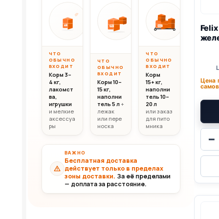
Вес до 10 кг
Вес 10–20 кг
Вес свыш
ОТ
ОТ
ОТ
10 000
20 000
30 0
Feli
10кг
20кг
30+кг
₸
₸
желе
ЧТО
ЧТО
ОБЫЧНО
ОБЫЧНО
ЧТО
ВХОДИТ
ВХОДИТ
ОБЫЧНО
ВХОДИТ
Корм 3–
Корм
Цена 
4 кг,
Корм 10–
15+ кг,
самов
лакомст
15 кг,
наполни
ва,
наполни
тель 10–
игрушки
тель 5 л
+
20 л
и мелкие
лежак
или заказ
аксессуа
или пере
для пито
ры
носка
мника
−
ВАЖНО
Бесплатная доставка
действует только в пределах
зоны доставки.
За её пределами
— доплата за расстояние.