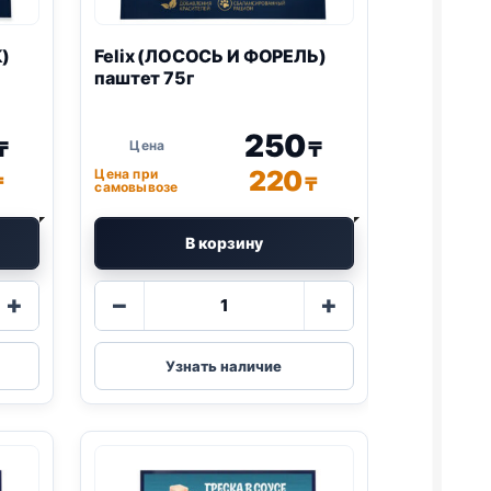
)
Felix
(ЛОСОСЬ И ФОРЕЛЬ)
паштет 75г
250
₸
₸
220
Цена при
₸
₸
самовывозе
В корзину
Количество
+
−
+
товара
Felix
(ЛОСОСЬ
Узнать наличие
И
ФОРЕЛЬ)
паштет
75г