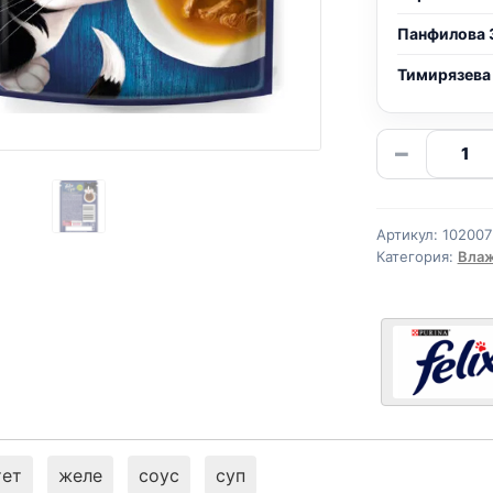
Панфилова 
Тимирязева
Количе
−
товара
Felix
Суп
Артикул:
102007
(КУРИЦ
Категория:
Влаж
52г
тет
желе
соус
суп