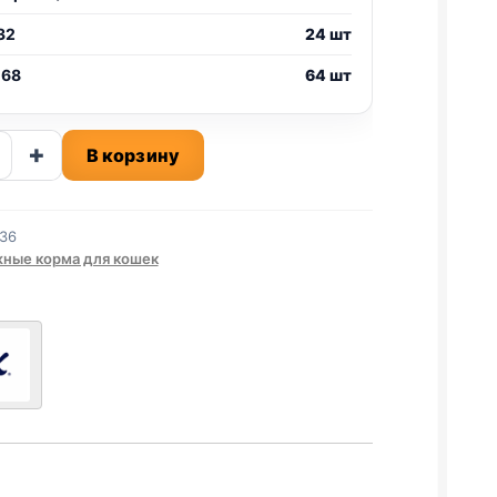
32
24 шт
 68
64 шт
ство
+
В корзину
36
А)
ные корма для кошек