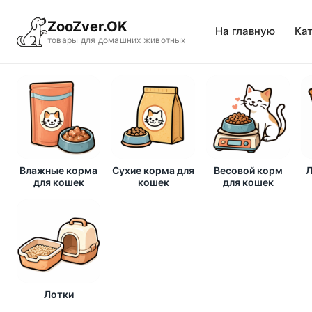
ZooZver.OK
На главную
Ка
товары для домашних животных
Влажные корма
Сухие корма для
Весовой корм
Л
для кошек
кошек
для кошек
Лотки