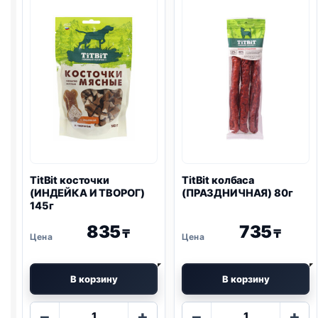
TitBit косточки
TitBit колбаса
(ИНДЕЙКА И ТВОРОГ)
(ПРАЗДНИЧНАЯ) 80г
145г
835
735
₸
₸
В корзину
В корзину
Количество
Количество
−
+
−
+