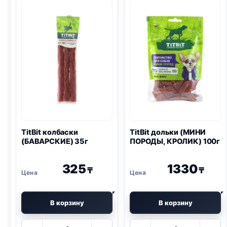
УТКА)
100г
TitBit колбаски
TitBit дольки (МИНИ
(БАВАРСКИЕ) 35г
ПОРОДЫ, КРОЛИК) 100г
325
1330
₸
₸
В корзину
В корзину
Количество
Количество