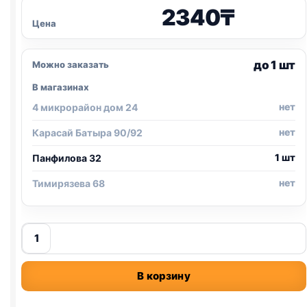
2340
₸
Цена
до 1 шт
Можно заказать
В магазинах
нет
4 микрорайон дом 24
нет
Карасай Батыра 90/92
1 шт
Панфилова 32
нет
Тимирязева 68
Количество
товара
TitBit
В корзину
XXL
пластинки