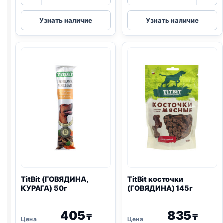
товара
товара
TitBit
TitBit
Узнать наличие
Узнать наличие
Золотая
колбаса
коллекция
(КАЛЬЯРИ)
колбаски
20г
(ЧОРИЗО,
ГОВЯДИНА)
80г
TitBit (ГОВЯДИНА,
TitBit косточки
КУРАГА) 50г
(ГОВЯДИНА) 145г
405
835
₸
₸