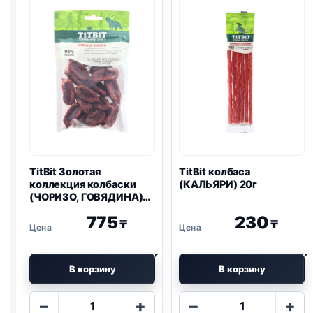
ПОРОДЫ,
колечки
КРОЛИК)
100г
100г
TitBit Золотая
TitBit колбаса
коллекция колбаски
(КАЛЬЯРИ) 20г
(ЧОРИЗО, ГОВЯДИНА)
80г
775
230
₸
₸
В корзину
В корзину
Количество
Количество
−
+
−
+