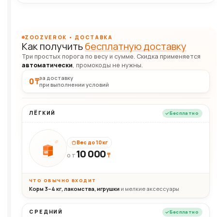
ZOOZVEROK • ДОСТАВКА
Как получить
бесплатную доставку
Три простых порога по весу и сумме. Скидка применяется
автоматически
, промокоды не нужны.
за доставку
0 ₸
при выполнении условий
ЛЁГКИЙ
Бесплатно
Вес до 10 кг
10 000
10кг
₸
ОТ
ЧТО ОБЫЧНО ВХОДИТ
Корм 3–4 кг, лакомства, игрушки
и мелкие аксессуары
СРЕДНИЙ
Бесплатно