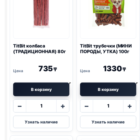
TitBit колбаса
TitBit трубочки (МИНИ
(ТРАДИЦИОННАЯ) 80г
ПОРОДЫ, УТКА) 100г
735
1330
₸
₸
В корзину
В корзину
Количество
Количество
−
+
−
+
товара
товара
TitBit
TitBit
Узнать наличие
Узнать наличие
колбаса
трубочки
(ТРАДИЦИОННАЯ)
(МИНИ
80г
ПОРОДЫ,