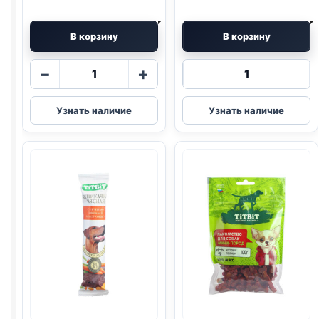
В корзину
В корзину
Количество
Количество
−
+
товара
товара
TitBit
TitBit
Узнать наличие
Узнать наличие
(ГОВЯДИНА,
косточки
КУРАГА)
(ГОВЯДИНА)
50г
145г