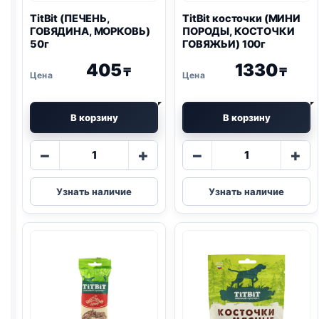
TitBit (ПЕЧЕНЬ,
TitBit косточки (МИНИ
ГОВЯДИНА, МОРКОВЬ)
ПОРОДЫ, КОСТОЧКИ
50г
ГОВЯЖЬИ) 100г
405
1330
₸
₸
В корзину
В корзину
Количество
Количество
−
+
−
+
товара
товара
TitBit
TitBit
Узнать наличие
Узнать наличие
(ПЕЧЕНЬ,
косточки
ГОВЯДИНА,
(МИНИ
МОРКОВЬ)
ПОРОДЫ,
50г
КОСТОЧКИ
ГОВЯЖЬИ)
100г