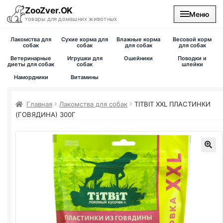
ZooZver.OK
Меню
товары для домашних животных
Лакомства для
Сухие корма для
Влажные корма
Весовой корм
На главную
собак
собак
для собак
для собак
Ветеринарные
Игрушки для
Ошейники
Поводки и
диеты для собак
собак
шлейки
Каталог
Намордники
Витамины
Наши магазины
Главная
Лакомства для собак
TITBIT XXL ПЛАСТИНКИ
(ГОВЯДИНА) 300Г
Вакансии