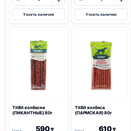
товара
товара
TitBit
TitBit
Узнать наличие
Узнать наличие
косточки
колбаса
(ИНДЕЙКА
(ПРАЗДНИЧН
И
80г
ТВОРОГ)
145г
TitBit колбаски
TitBit колбаса
(ПИКАНТНЫЕ) 80г
(ПАРМСКАЯ) 80г
590
610
₸
₸