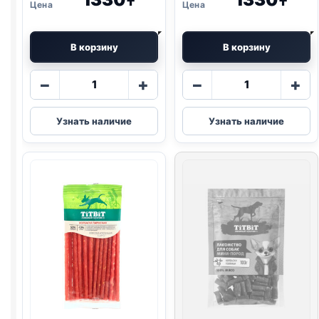
₸
₸
В корзину
В корзину
Количество
Количество
−
+
−
+
товара
товара
TitBit
TitBit
Узнать наличие
Узнать наличие
дольки
нарезка
(МИНИ
(МИНИ
ПОРОДЫ,
ПОРОДЫ,
ТЕЛЯТИНА)
УТКА)
70г
70г