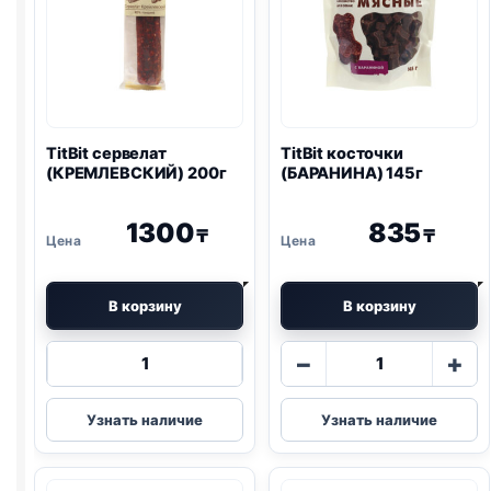
TitBit сервелат
TitBit косточки
(КРЕМЛЕВСКИЙ) 200г
(БАРАНИНА) 145г
1300
835
₸
₸
В корзину
В корзину
Количество
Количество
−
+
товара
товара
TitBit
TitBit
Узнать наличие
Узнать наличие
сервелат
косточки
(КРЕМЛЕВСКИЙ)
(БАРАНИНА)
200г
145г