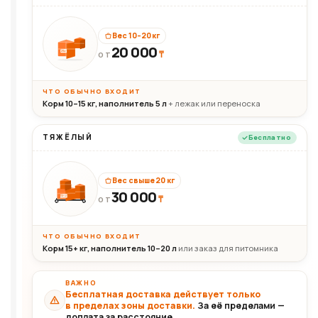
Вес 10–20 кг
20 000
₸
20кг
ОТ
ЧТО ОБЫЧНО ВХОДИТ
Корм 10–15 кг, наполнитель 5 л
+ лежак или переноска
ТЯЖЁЛЫЙ
Бесплатно
Вес свыше 20 кг
30 000
₸
30+кг
ОТ
ЧТО ОБЫЧНО ВХОДИТ
Корм 15+ кг, наполнитель 10–20 л
или заказ для питомника
ВАЖНО
Бесплатная доставка действует только
в пределах зоны доставки.
За её пределами —
доплата за расстояние.