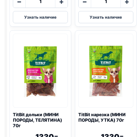
−
+
−
+
товара
товара
TitBit
TitBit
Узнать наличие
Узнать наличие
колбаски
дольки
(БАВАРСКИЕ)
(МИНИ
35г
ПОРОДЫ,
КРОЛИК)
100г
TitBit дольки (МИНИ
TitBit нарезка (МИНИ
ПОРОДЫ, ТЕЛЯТИНА)
ПОРОДЫ, УТКА) 70г
70г
1330
1330