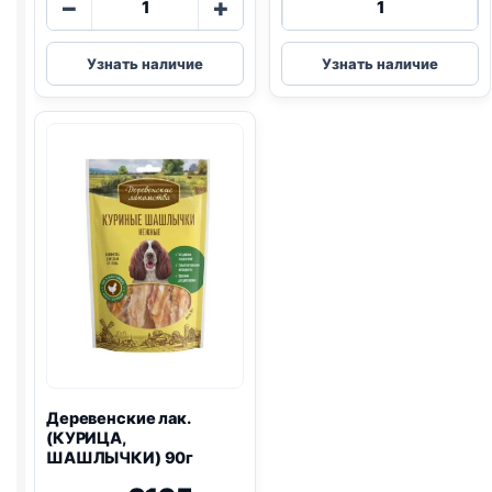
−
+
товара
товара
Деревенские
Деревенские
Узнать наличие
Узнать наличие
лак.
лак.
печенье
(ЩЕНКИ,
(КРОЛИК,
ЯГНЕНОК,
МОРКОВЬ)
НАРЕЗКА)
100г
90г
Деревенские лак.
(КУРИЦА,
ШАШЛЫЧКИ) 90г