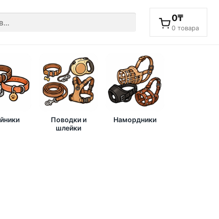
0
₸
0 товара
йники
Поводки и
Намордники
шлейки