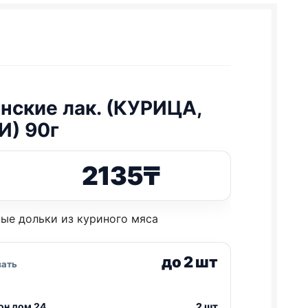
нские лак. (КУРИЦА,
) 90г
2135
₸
ые дольки из куриного мяса
до 2 шт
зать
он дом 24
2 шт