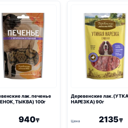
КРОЛИК,
90г
ЛОМТИКИ)
55г
венские лак. печенье
Деревенские лак. (УТКА
ЕНОК, ТЫКВА) 100г
НАРЕЗКА) 90г
940
2135
₸
₸