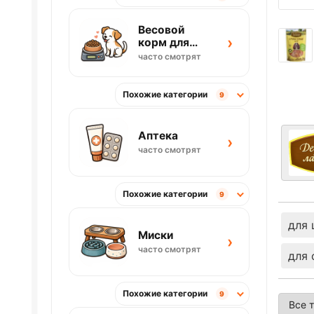
Весовой
›
корм для
собак
часто смотрят
Похожие категории
9
Аптека
›
часто смотрят
Похожие категории
9
для 
Миски
›
часто смотрят
для 
Похожие категории
9