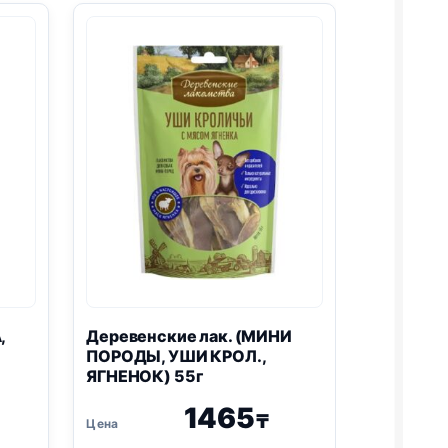
СЕМЕНА
ТЫКВЫ)
90г
,
Деревенские лак. (МИНИ
ПОРОДЫ, УШИ КРОЛ.,
ЯГНЕНОК) 55г
1465
₸