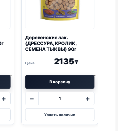
Деревенские лак.
0г
(ДРЕССУРА, КРОЛИК,
СЕМЕНА ТЫКВЫ) 90г
2135
₸
В корзину
Количество
+
−
+
товара
ие
Деревенские
лак.
Узнать наличие
(ДРЕССУРА,
КРОЛИК,