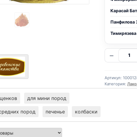
Карасай Ба
Панфилова 
Тимирязева
Количе
−
товара
Дереве
лак.
Артикул:
100012
(КУРИЦ
Категория:
Лако
ДОЛЬК
90г
щенков
для мини пород
средних пород
печенье
колбаски