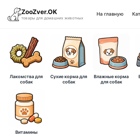
ZooZver.OK
На главную
Ка
товары для домашних животных
Лакомства для
Сухие корма для
Влажные корма
собак
собак
для собак
Витамины