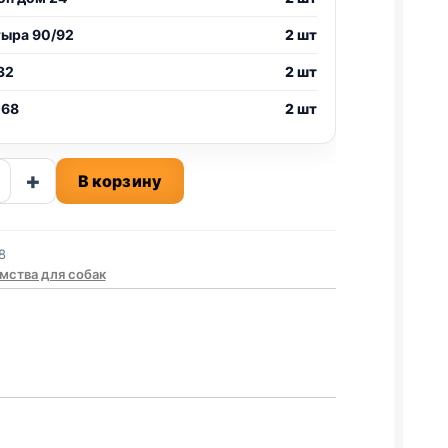
тыра 90/92
2 шт
32
2 шт
 68
2 шт
ство
+
В корзину
нские
8
А,
мства для собак
И)