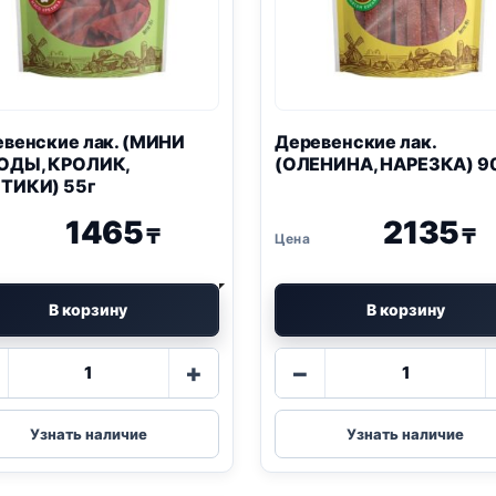
венские лак. (МИНИ
Деревенские лак.
ОДЫ, КРОЛИК,
(ОЛЕНИНА, НАРЕЗКА) 9
ТИКИ) 55г
1465
2135
₸
₸
В корзину
В корзину
Количество
Количество
+
−
товара
товара
Деревенские
Деревенск
лак.
лак.
Узнать наличие
Узнать наличие
(МИНИ
(ОЛЕНИНА,
ПОРОДЫ,
НАРЕЗКА)