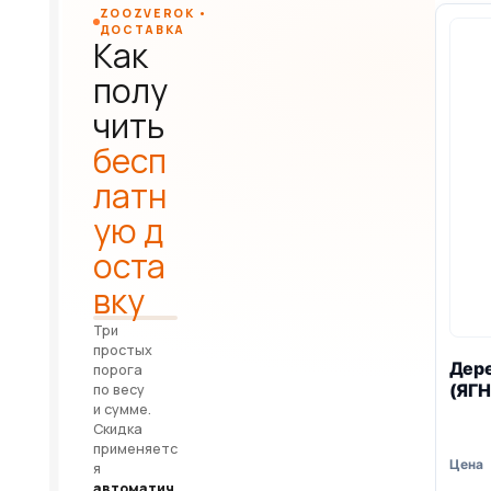
ZOOZVEROK •
ДОСТАВКА
Как
полу
чить
бесп
латн
ую д
оста
вку
Три
простых
Дере
порога
(ЯГН
по весу
и сумме.
Скидка
применяетс
я
автоматич