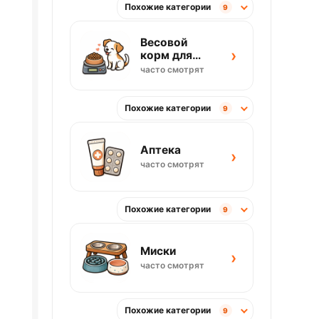
Похожие категории
9
Весовой
›
корм для
собак
часто смотрят
Похожие категории
9
Аптека
›
часто смотрят
Похожие категории
9
Миски
›
часто смотрят
Похожие категории
9