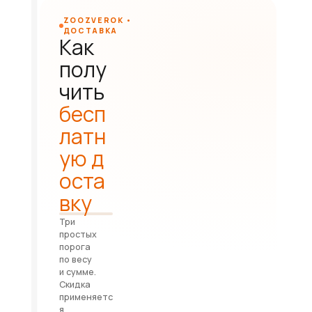
ZOOZVEROK •
ДОСТАВКА
Как
полу
чить
бесп
латн
ую д
оста
вку
Три
простых
порога
по весу
и сумме.
Скидка
применяетс
я