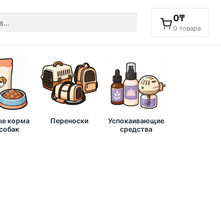
0
₸
0 товара
е корма
Переноски
Успокаивающие
 собак
средства