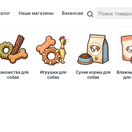
талог
Наши магазины
Вакансии
акомства для
Игрушки для
Сухие корма для
Влажны
собак
собак
собак
для