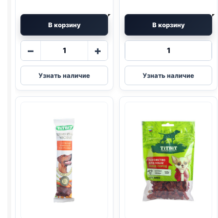
В корзину
В корзину
Количество
Количество
−
+
товара
товара
TitBit
TitBit
Узнать наличие
Узнать наличие
(ГОВЯДИНА,
косточки
КУРАГА)
(ГОВЯДИНА)
50г
145г