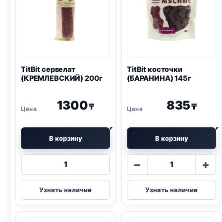
TitBit сервелат
TitBit косточки
(КРЕМЛЕВСКИЙ) 200г
(БАРАНИНА) 145г
1300
835
₸
₸
В корзину
В корзину
Количество
Количество
−
+
товара
товара
TitBit
TitBit
Узнать наличие
Узнать наличие
сервелат
косточки
(КРЕМЛЕВСКИЙ)
(БАРАНИНА)
200г
145г