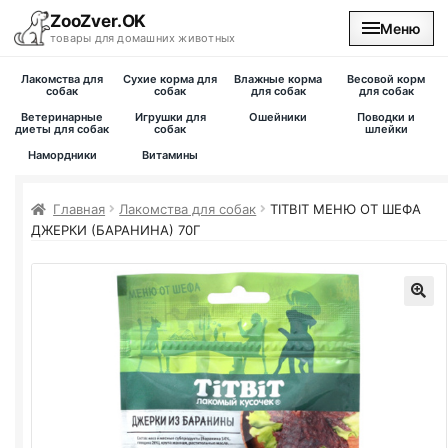
ZooZver.OK
Меню
товары для домашних животных
Лакомства для
Сухие корма для
Влажные корма
Весовой корм
На главную
собак
собак
для собак
для собак
Ветеринарные
Игрушки для
Ошейники
Поводки и
диеты для собак
собак
шлейки
Каталог
Намордники
Витамины
Наши магазины
Главная
Лакомства для собак
TITBIT МЕНЮ ОТ ШЕФА
ДЖЕРКИ (БАРАНИНА) 70Г
Вакансии