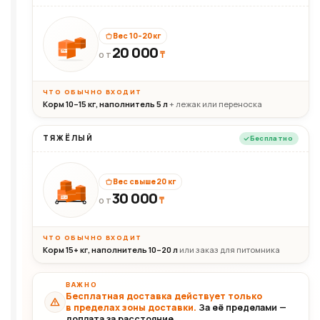
Вес 10–20 кг
20 000
₸
20кг
ОТ
ЧТО ОБЫЧНО ВХОДИТ
Корм 10–15 кг, наполнитель 5 л
+ лежак или переноска
ТЯЖЁЛЫЙ
Бесплатно
Вес свыше 20 кг
30 000
₸
30+кг
ОТ
ЧТО ОБЫЧНО ВХОДИТ
Корм 15+ кг, наполнитель 10–20 л
или заказ для питомника
ВАЖНО
Бесплатная доставка действует только
в пределах зоны доставки.
За её пределами —
доплата за расстояние.