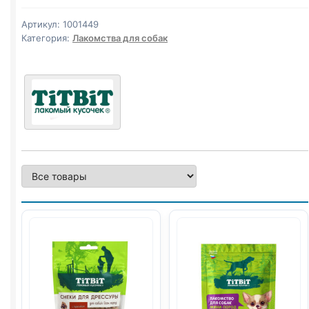
шефа
джерки
Артикул:
1001449
(БАРАНИНА)
Категория:
Лакомства для собак
70г