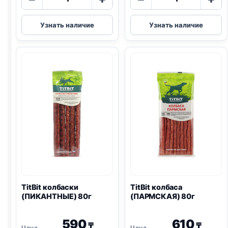
товара
товара
TitBit
TitBit
Узнать наличие
Узнать наличие
косточки
колбаса
(ИНДЕЙКА
(ПРАЗДНИЧН
И
80г
ТВОРОГ)
145г
TitBit колбаски
TitBit колбаса
(ПИКАНТНЫЕ) 80г
(ПАРМСКАЯ) 80г
590
610
₸
₸