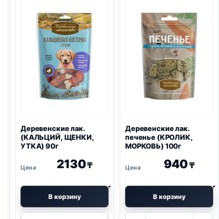
Деревенские лак.
Деревенские лак.
(КАЛЬЦИЙ, ЩЕНКИ,
печенье (КРОЛИК,
УТКА) 90г
МОРКОВЬ) 100г
2130
940
₸
₸
В корзину
В корзину
Количество
Количество