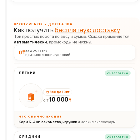
ZOOZVEROK • ДОСТАВКА
Как получить
бесплатную доставку
Три простых порога по весу и сумме. Скидка применяется
автоматически
, промокоды не нужны.
за доставку
0 ₸
при выполнении условий
ЛЁГКИЙ
Бесплатно
Вес до 10 кг
10 000
10кг
₸
ОТ
ЧТО ОБЫЧНО ВХОДИТ
Корм 3–4 кг, лакомства, игрушки
и мелкие аксессуары
СРЕДНИЙ
Бесплатно