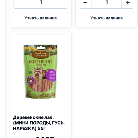
−
+
товара
товара
Деревенские
Деревенские
Узнать наличие
Узнать наличие
лак.
лак.
(КАЛЬЦИЙ,
печенье
ЩЕНКИ,
(КРОЛИК,
УТКА)
МОРКОВЬ)
90г
100г
Деревенские лак.
(МИНИ ПОРОДЫ, ГУСЬ,
НАРЕЗКА) 55г