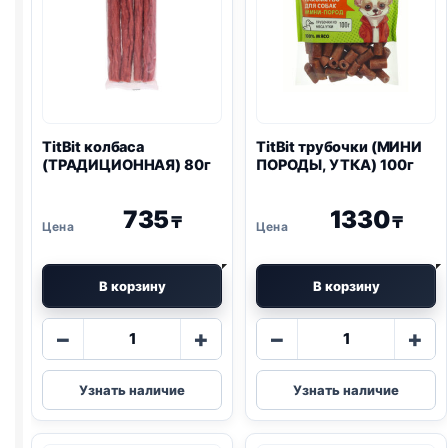
TitBit колбаса
TitBit трубочки (МИНИ
(ТРАДИЦИОННАЯ) 80г
ПОРОДЫ, УТКА) 100г
735
1330
₸
₸
В корзину
В корзину
Количество
Количество
−
+
−
+
товара
товара
TitBit
TitBit
Узнать наличие
Узнать наличие
колбаса
трубочки
(ТРАДИЦИОННАЯ)
(МИНИ
80г
ПОРОДЫ,