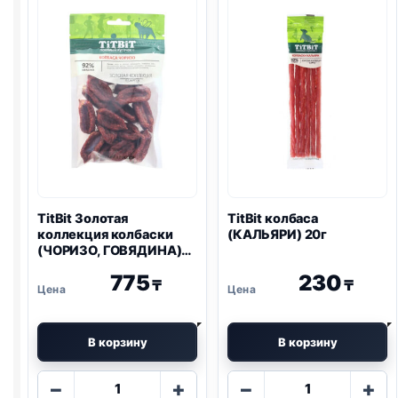
ПОРОДЫ,
колечки
КРОЛИК)
100г
100г
TitBit Золотая
TitBit колбаса
коллекция колбаски
(КАЛЬЯРИ) 20г
(ЧОРИЗО, ГОВЯДИНА)
80г
775
230
₸
₸
В корзину
В корзину
Количество
Количество
−
+
−
+