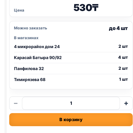
530
₸
Цена
до 4 шт
Можно заказать
В магазинах
2 шт
4 микрорайон дом 24
4 шт
Карасай Батыра 90/92
2 шт
Панфилова 32
1 шт
Тимирязева 68
Количество
−
+
товара
TitBit
В корзину
Меню
от