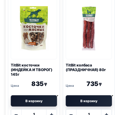
TitBit косточки
TitBit колбаса
(ИНДЕЙКА И ТВОРОГ)
(ПРАЗДНИЧНАЯ) 80г
145г
835
735
₸
₸
В корзину
В корзину
Количество
Количество
−
+
−
+