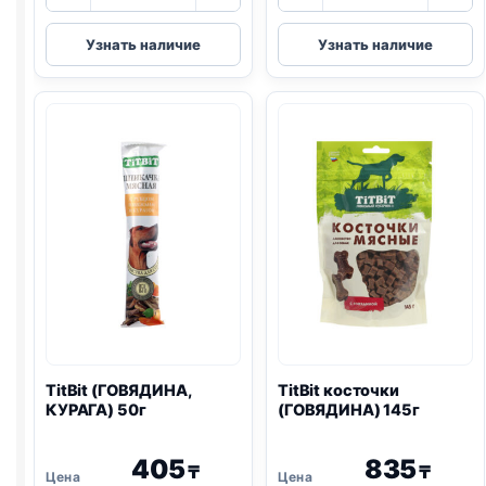
товара
товара
TitBit
TitBit
Узнать наличие
Узнать наличие
Золотая
колбаса
коллекция
(КАЛЬЯРИ)
колбаски
20г
(ЧОРИЗО,
ГОВЯДИНА)
80г
TitBit (ГОВЯДИНА,
TitBit косточки
КУРАГА) 50г
(ГОВЯДИНА) 145г
405
835
₸
₸