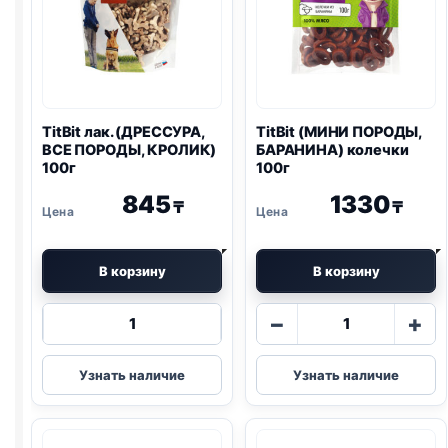
TitBit лак. (ДРЕССУРА,
TitBit (МИНИ ПОРОДЫ,
ВСЕ ПОРОДЫ, КРОЛИК)
БАРАНИНА) колечки
100г
100г
845
1330
₸
₸
В корзину
В корзину
Количество
Количество
−
+
товара
товара
TitBit
TitBit
Узнать наличие
Узнать наличие
лак.
(МИНИ
(ДРЕССУРА,
ПОРОДЫ,
ВСЕ
БАРАНИНА)