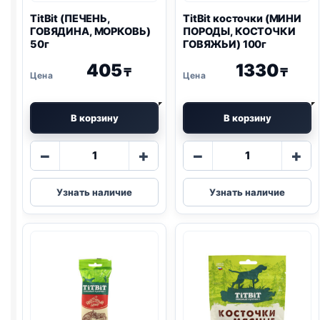
TitBit (ПЕЧЕНЬ,
TitBit косточки (МИНИ
ГОВЯДИНА, МОРКОВЬ)
ПОРОДЫ, КОСТОЧКИ
50г
ГОВЯЖЬИ) 100г
405
1330
₸
₸
В корзину
В корзину
Количество
Количество
−
+
−
+
товара
товара
TitBit
TitBit
Узнать наличие
Узнать наличие
(ПЕЧЕНЬ,
косточки
ГОВЯДИНА,
(МИНИ
МОРКОВЬ)
ПОРОДЫ,
50г
КОСТОЧКИ
ГОВЯЖЬИ)
100г