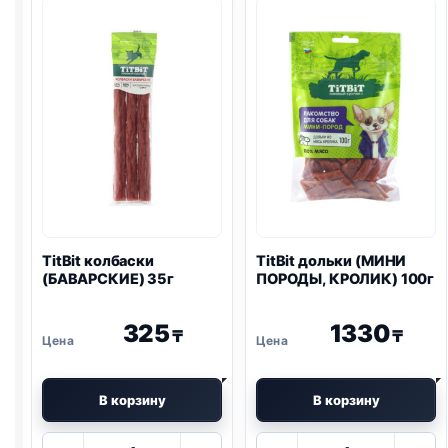
УТКА)
100г
TitBit колбаски
TitBit дольки (МИНИ
(БАВАРСКИЕ) 35г
ПОРОДЫ, КРОЛИК) 100г
325
1330
₸
₸
В корзину
В корзину
Количество
Количество