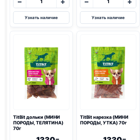
−
+
−
+
товара
товара
TitBit
TitBit
Узнать наличие
Узнать наличие
колбаски
дольки
(БАВАРСКИЕ)
(МИНИ
35г
ПОРОДЫ,
КРОЛИК)
100г
TitBit дольки (МИНИ
TitBit нарезка (МИНИ
ПОРОДЫ, ТЕЛЯТИНА)
ПОРОДЫ, УТКА) 70г
70г
1330
1330