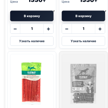
₸
₸
В корзину
В корзину
Количество
Количество
−
+
−
+
товара
товара
TitBit
TitBit
Узнать наличие
Узнать наличие
дольки
нарезка
(МИНИ
(МИНИ
ПОРОДЫ,
ПОРОДЫ,
ТЕЛЯТИНА)
УТКА)
70г
70г