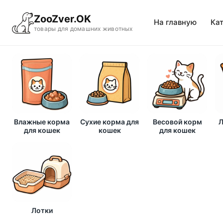
ZooZver.OK
На главную
Ка
товары для домашних животных
Влажные корма
Сухие корма для
Весовой корм
Л
для кошек
кошек
для кошек
Лотки