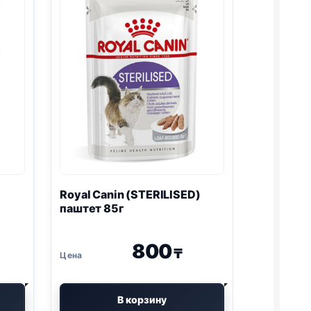
Royal Canin (STERILISED)
паштет 85г
800
₸
В корзину