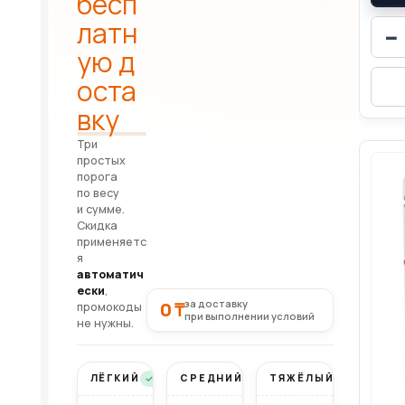
бесп
латн
−
ую д
оста
вку
Три
простых
порога
по весу
и сумме.
Скидка
применяетс
я
автоматич
ески
,
за доставку
0 ₸
промокоды
при выполнении условий
не нужны.
ЛЁГКИЙ
СРЕДНИЙ
ТЯЖЁЛЫЙ
Бесплатно
Бесплатно
Бесплатно