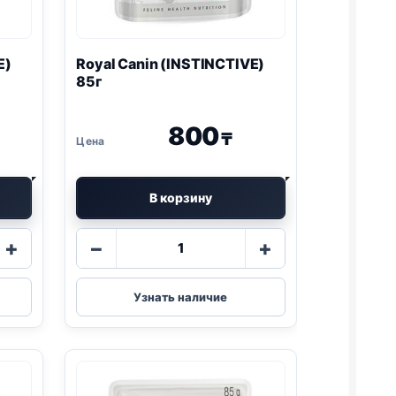
E)
Royal Canin (INSTINCTIVE)
85г
800
₸
В корзину
Количество
+
−
+
товара
Royal
Canin
Узнать наличие
VE)
(INSTINCTIVE)
85г