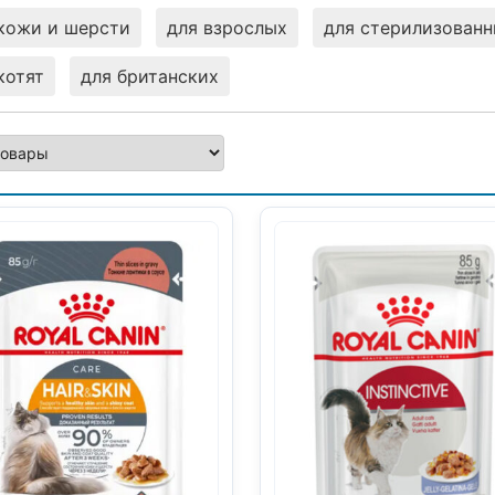
кожи и шерсти
для взрослых
для стерилизован
котят
для британских