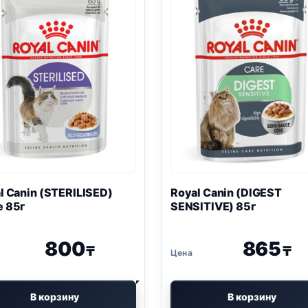
l Canin (STERILISED)
Royal Canin (DIGEST
 85г
SENSITIVE) 85г
800
865
₸
₸
В корзину
В корзину