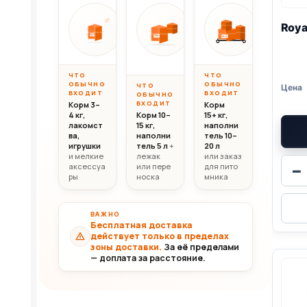
Вес до 10 кг
Вес 10–20 кг
Вес свыш
Roya
ОТ
ОТ
ОТ
10 000
20 000
30 0
10кг
20кг
30+кг
₸
₸
ЧТО
ЧТО
ОБЫЧНО
ОБЫЧНО
ЧТО
ВХОДИТ
ВХОДИТ
ОБЫЧНО
ВХОДИТ
Корм 3–
Корм
4 кг,
Корм 10–
15+ кг,
лакомст
15 кг,
наполни
ва,
наполни
тель 10–
игрушки
тель 5 л
+
20 л
и мелкие
лежак
или заказ
аксессуа
или пере
для пито
−
ры
носка
мника
ВАЖНО
Бесплатная доставка
действует только в пределах
зоны доставки.
За её пределами
— доплата за расстояние.