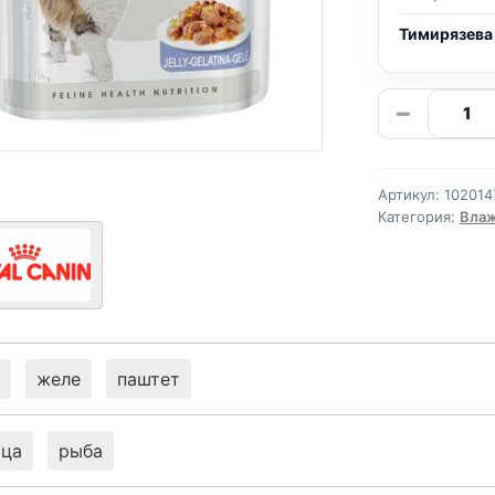
Тимирязева
Количе
−
товара
Royal
Canin
Артикул:
102014
(STERIL
Категория:
Влаж
85г
желе
паштет
ица
рыба