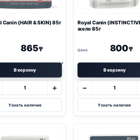
l Canin (HAIR & SKIN) 85г
Royal Canin (INSTINCTIV
желе 85г
865
800
₸
₸
В корзину
В корзину
Количество
Количество
+
−
товара
товара
Royal
Royal
Canin
Canin
Узнать наличие
Узнать наличие
(HAIR
(INSTINCTI
&
желе
SKIN)
85г
85г