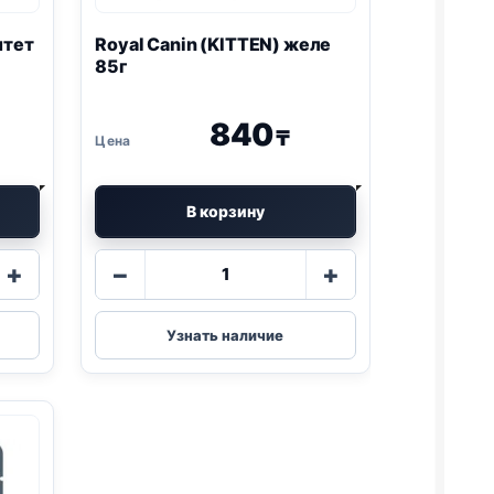
штет
Royal Canin (KITTEN) желе
85г
840
₸
В корзину
Количество
+
−
+
товара
Royal
Canin
Узнать наличие
(KITTEN)
желе
85г