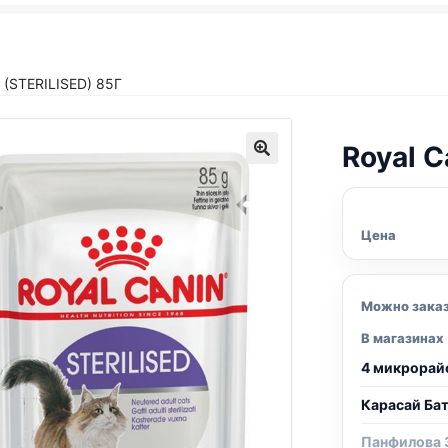
(STERILISED) 85Г
Royal C
Цена
Можно зака
В магазинах
4 микрорай
Карасай Ба
Панфилова 