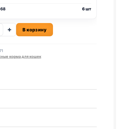
 68
6 шт
ство
+
В корзину
71
ISED)
ные корма для кошек