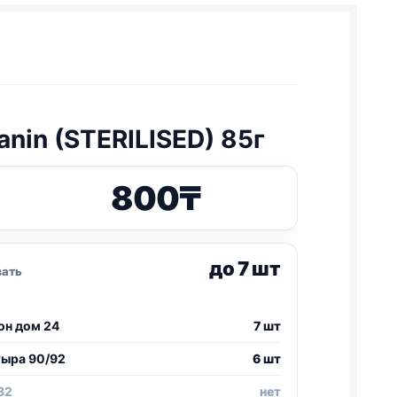
anin (STERILISED) 85г
800
₸
до 7 шт
зать
он дом 24
7 шт
тыра 90/92
6 шт
32
нет