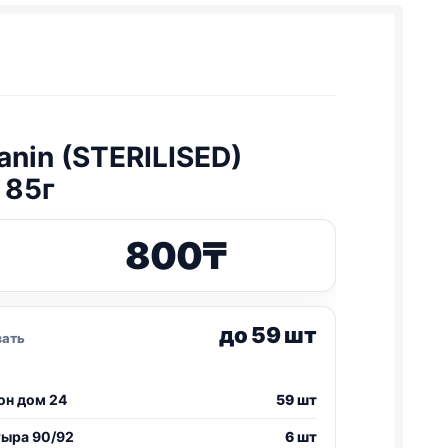
anin (STERILISED)
 85г
800
₸
до 59 шт
зать
он дом 24
59 шт
тыра 90/92
6 шт