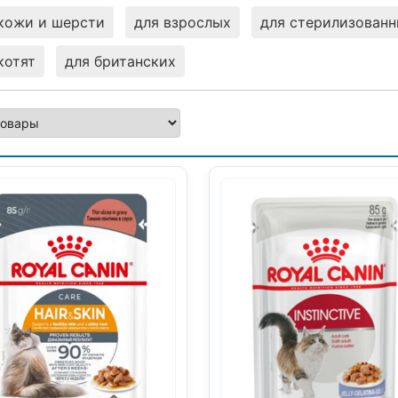
кожи и шерсти
для взрослых
для стерилизован
котят
для британских