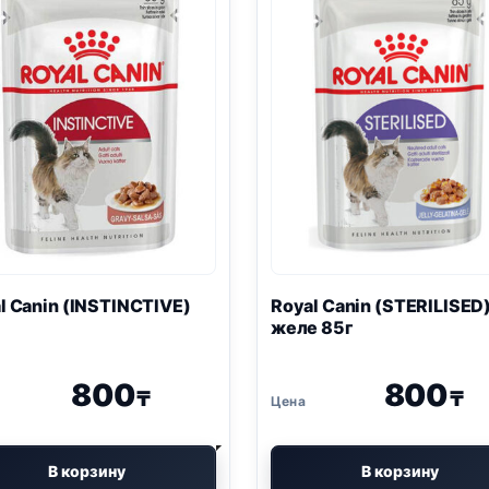
l Canin (INSTINCTIVE)
Royal Canin (STERILISED
желе 85г
800
800
₸
₸
В корзину
В корзину