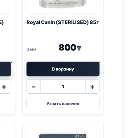
E)
Royal Canin (STERILISED) 85г
800
₸
В корзину
Количество
+
−
+
товара
Royal
Canin
Узнать наличие
VE)
(STERILISED)
85г