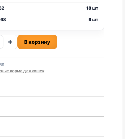
32
18 шт
 68
9 шт
ство
+
В корзину
69
ISED)
ные корма для кошек