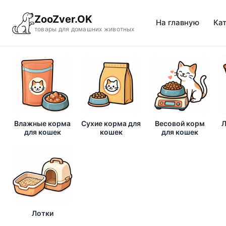
ZooZver.OK
На главную
Ка
товары для домашних животных
Влажные корма
Сухие корма для
Весовой корм
Л
для кошек
кошек
для кошек
Лотки