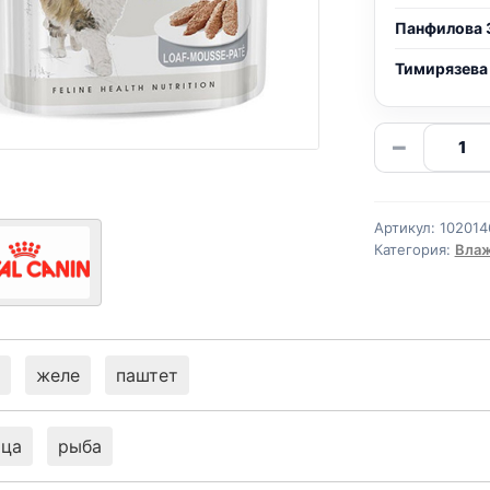
Панфилова 
Тимирязева
Количе
−
товара
Royal
Canin
Артикул:
102014
(STERIL
Категория:
Влаж
паштет
85г
желе
паштет
ица
рыба