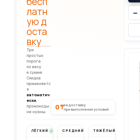
бесп
латн
−
ую д
оста
вку
Три
простых
порога
по весу
и сумме.
Скидка
применяетс
я
автоматич
ески
,
за доставку
0 ₸
промокоды
при выполнении условий
не нужны.
ЛЁГКИЙ
СРЕДНИЙ
ТЯЖЁЛЫЙ
Бесплатно
Бесплатно
Бесплатно