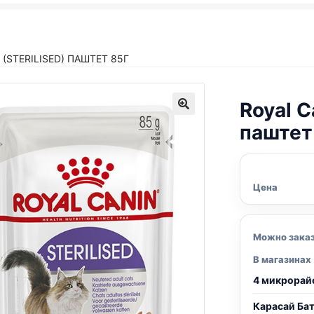
 (STERILISED) ПАШТЕТ 85Г
Royal C
паштет
Цена
Можно зака
В магазинах
4 микрорай
Карасай Ба