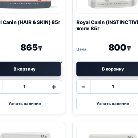
l Canin (HAIR & SKIN) 85г
Royal Canin (INSTINCTIV
желе 85г
865
800
₸
₸
В корзину
В корзину
Количество
Количество
+
−
товара
товара
Royal
Royal
Canin
Canin
Узнать наличие
Узнать наличие
(HAIR
(INSTINCTI
&
желе
SKIN)
85г
85г