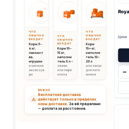
Вес до 10 кг
Вес 10–20 кг
Вес свыш
Roya
ОТ
ОТ
ОТ
10 000
20 000
30 0
10кг
20кг
30+кг
₸
₸
ЧТО
ЧТО
ОБЫЧНО
ОБЫЧНО
ЧТО
ВХОДИТ
ВХОДИТ
ОБЫЧНО
ВХОДИТ
Корм 3–
Корм
4 кг,
Корм 10–
15+ кг,
лакомст
15 кг,
наполни
ва,
наполни
тель 10–
игрушки
тель 5 л
+
20 л
и мелкие
лежак
или заказ
аксессуа
или пере
для пито
−
ры
носка
мника
ВАЖНО
Бесплатная доставка
действует только в пределах
зоны доставки.
За её пределами
— доплата за расстояние.