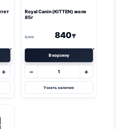
штет
Royal Canin (KITTEN) желе
85г
840
₸
В корзину
Количество
+
−
+
товара
Royal
Canin
Узнать наличие
(KITTEN)
желе
85г