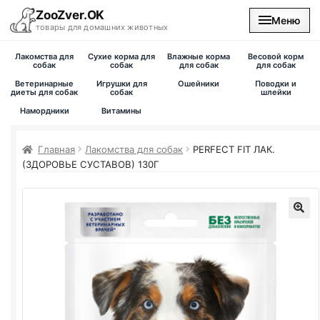
ZooZver.OK
Меню
товары для домашних животных
Лакомства для
Сухие корма для
Влажные корма
Весовой корм
На главную
собак
собак
для собак
для собак
Ветеринарные
Игрушки для
Ошейники
Поводки и
диеты для собак
собак
шлейки
Каталог
Намордники
Витамины
Наши магазины
Главная
Лакомства для собак
PERFECT FIT ЛАК.
(ЗДОРОВЬЕ СУСТАВОВ) 130Г
Вакансии