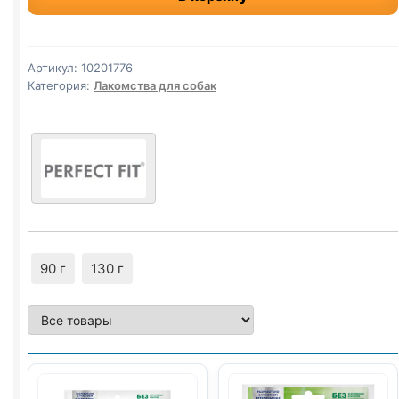
лак.
(ЗДОРОВЬЕ
СУСТАВОВ)
Артикул:
10201776
130г
Категория:
Лакомства для собак
90 г
130 г