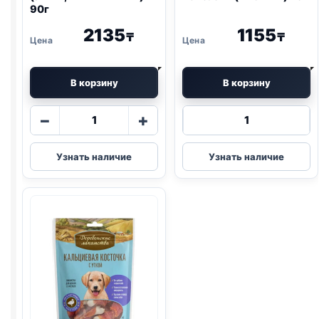
90г
2135
1155
₸
₸
В корзину
В корзину
Количество
Количество
−
+
товара
товара
Деревенские
Деревенские
Узнать наличие
Узнать наличие
лак.
лак.
(УТКА,
колбаски
ШАШЛЫЧКИ)
(КРОЛИК)
90г
45г