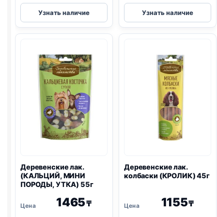
Деревенские
Деревенские
Узнать наличие
Узнать наличие
лак.
лак.
колбаски
(КАЛЬЦИЙ,
(ИНДЕЙКА,
ЩЕНКИ,
РИС)
УТКА)
85г
90г
Деревенские лак.
Деревенские лак.
(КАЛЬЦИЙ, МИНИ
колбаски (КРОЛИК) 45г
ПОРОДЫ, УТКА) 55г
1465
1155
₸
₸