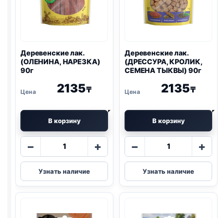
Деревенские лак.
Деревенские лак.
(ОЛЕНИНА, НАРЕЗКА)
(ДРЕССУРА, КРОЛИК,
90г
СЕМЕНА ТЫКВЫ) 90г
2135
2135
₸
₸
В корзину
В корзину
Количество
Количество
−
+
−
+
товара
товара
Деревенские
Деревенские
Узнать наличие
Узнать наличие
лак.
лак.
(ОЛЕНИНА,
(ДРЕССУРА,
НАРЕЗКА)
КРОЛИК,
90г
СЕМЕНА