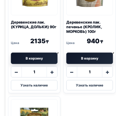
Деревенские лак.
Деревенские лак.
(КУРИЦА, ДОЛЬКИ) 90г
печенье (КРОЛИК,
МОРКОВЬ) 100г
2135
940
₸
₸
В корзину
В корзину
Количество
Количество
−
+
−
+
товара
товара
Деревенские
Деревенские
Узнать наличие
Узнать наличие
лак.
лак.
(КУРИЦА,
печенье
ДОЛЬКИ)
(КРОЛИК,
90г
МОРКОВЬ)
100г