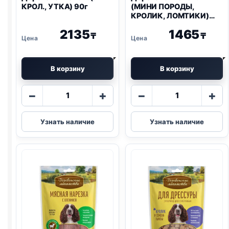
КРОЛ., УТКА) 90г
(МИНИ ПОРОДЫ,
КРОЛИК, ЛОМТИКИ)
55г
2135
1465
₸
₸
В корзину
В корзину
Количество
Количество
−
+
−
+
товара
товара
Деревенские
Деревенские
Узнать наличие
Узнать наличие
лак.
лак.
(УШИ
(МИНИ
КРОЛ.,
ПОРОДЫ,
УТКА)
КРОЛИК,
90г
ЛОМТИКИ)
55г