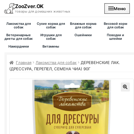
ZooZver.OK
Меню
товары для домашних животных
Лакомства для
Сухие корма для
Влажные корма
Весовой корм
На главную
собак
собак
для собак
для собак
Ветеринарные
Игрушки для
Ошейники
Поводки и
диеты для собак
собак
шлейки
Каталог
Намордники
Витамины
Наши магазины
Главная
Лакомства для собак
ДЕРЕВЕНСКИЕ ЛАК.
(ДРЕССУРА, ПЕРЕПЕЛ, СЕМЕНА ЧИА) 90Г
Вакансии