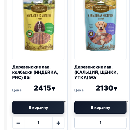
Деревенские лак.
Деревенские лак.
колбаски (ИНДЕЙКА,
(КАЛЬЦИЙ, ЩЕНКИ,
РИС) 85г
УТКА) 90г
2415
2130
₸
₸
В корзину
В корзину
Количество
Количество
−
+
товара
товара