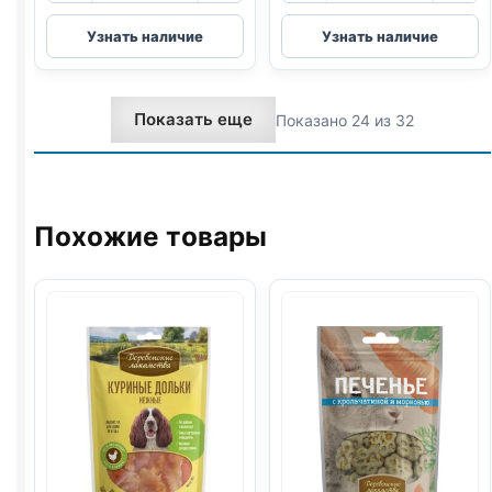
Деревенские
Деревенские
Узнать наличие
Узнать наличие
лак.
лак.
(МИНИ
(КОСТОЧКИ,
ПОРОДЫ,
МИНИ
Показать еще
Показано 24 из 32
ГОВЯДИНА,
ПОРОДЫ,
НАРЕЗКА)
УТКА)
55г
55г
Похожие товары