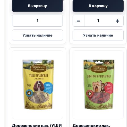
В корзину
В корзину
Количество
Количество
−
+
товара
товара
Деревенские
Деревенские
Узнать наличие
Узнать наличие
лак.
лак.
(ЩЕНКИ,
(КОСТОЧКИ,
УШИ
МИНИ
КРОЛ.,
ПОРОДЫ,
ЦЫПЛЕНОК)
ИНДЕЙКА)
90г
55г
Деревенские лак. (УШИ
Деревенские лак.