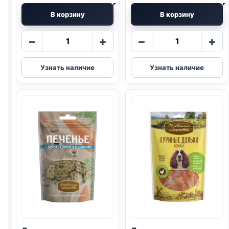
В корзину
В корзину
Количество
Количество
−
+
−
+
товара
товара
Деревенские
Деревенские
Узнать наличие
Узнать наличие
лак.
лак.
(МИНИ
(УТКА,
ПОРОДЫ,
ШАШЛЫЧКИ)
УШИ
90г
КРОЛ.,
ЯГНЕНОК)
55г