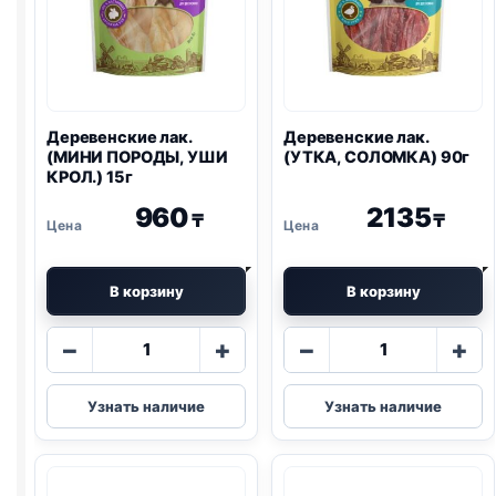
Деревенские лак.
Деревенские лак.
(МИНИ ПОРОДЫ, УШИ
(УТКА, СОЛОМКА) 90г
КРОЛ.) 15г
960
2135
₸
₸
В корзину
В корзину
Количество
Количество
−
+
−
+
товара
товара
Деревенские
Деревенские
Узнать наличие
Узнать наличие
лак.
лак.
(МИНИ
(УТКА,
ПОРОДЫ,
СОЛОМКА)
УШИ
90г