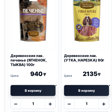
ТЫКВЫ)
90г
Деревенские лак.
Деревенские лак.
печенье (ЯГНЕНОК,
(УТКА, НАРЕЗКА) 90г
ТЫКВА) 100г
940
2135
₸
₸
В корзину
В корзину
Количество
Количество
−
+
−
+
товара
товара