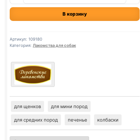
товара
Деревенские
В корзину
лак.
(ДРЕССУРА,
ПЕРЕПЕЛ,
СЕМЕНА
Артикул:
109180
ЧИА)
Категория:
Лакомства для собак
90г
для щенков
для мини пород
для средних пород
печенье
колбаски