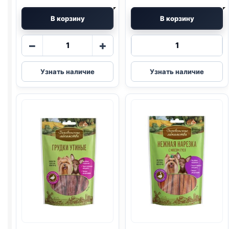
В корзину
В корзину
Количество
Количество
−
+
товара
товара
Деревенские
Деревенские
Узнать наличие
Узнать наличие
лак.
лак.
(КАЛЬЦИЙ,
колбаски
МИНИ
(КРОЛИК)
ПОРОДЫ,
45г
УТКА)
55г