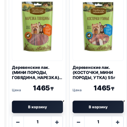
КРОЛ.)
15г
Деревенские лак.
Деревенские лак.
(МИНИ ПОРОДЫ,
(КОСТОЧКИ, МИНИ
ГОВЯДИНА, НАРЕЗКА)
ПОРОДЫ, УТКА) 55г
55г
1465
1465
₸
₸
В корзину
В корзину
Количество
Количество
−
+
−
+
товара
товара