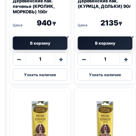
Деревенские лак.
Деревенские лак.
печенье (КРОЛИК,
(КУРИЦА, ДОЛЬКИ) 90г
МОРКОВЬ) 100г
940
2135
₸
₸
В корзину
В корзину
Количество
Количество
−
+
−
+
товара
товара
Деревенские
Деревенские
Узнать наличие
Узнать наличие
лак.
лак.
печенье
(КУРИЦА,
(КРОЛИК,
ДОЛЬКИ)
МОРКОВЬ)
90г
100г