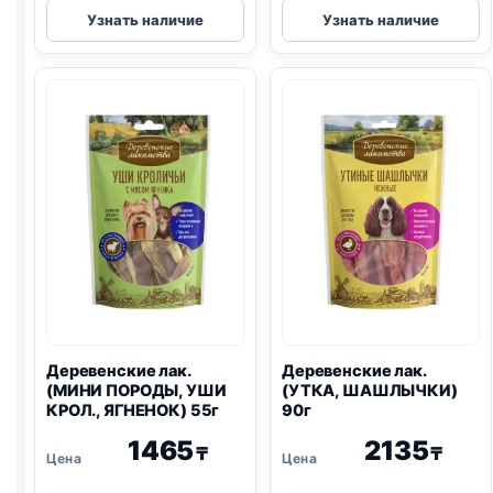
Деревенские
Деревенские
Узнать наличие
Узнать наличие
лак.
лак.
печенье
(УТКА,
(ЯГНЕНОК,
НАРЕЗКА)
ТЫКВА)
90г
100г
Деревенские лак.
Деревенские лак.
(МИНИ ПОРОДЫ, УШИ
(УТКА, ШАШЛЫЧКИ)
КРОЛ., ЯГНЕНОК) 55г
90г
1465
2135
₸
₸