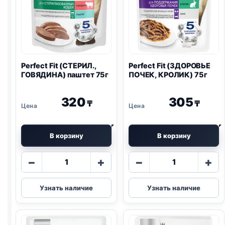
Perfect Fit (СТЕРИЛ.,
Perfect Fit (ЗДОРОВЬЕ
ГОВЯДИНА) паштет 75г
ПОЧЕК, КРОЛИК) 75г
320
305
₸
₸
В корзину
В корзину
Количество
Количество
−
+
−
+
товара
товара
Perfect
Perfect
Узнать наличие
Узнать наличие
Fit
Fit
(СТЕРИЛ.,
(ЗДОРОВЬЕ
ГОВЯДИНА)
ПОЧЕК,