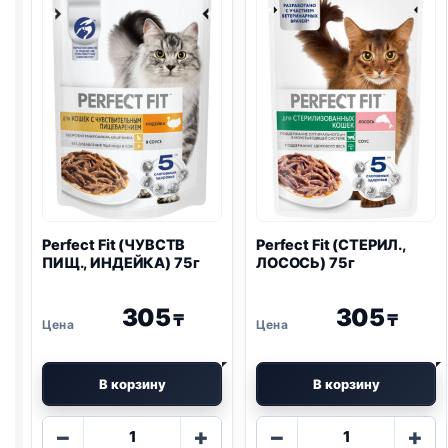
паштет
КРОЛИК)
75г
75г
Perfect Fit (ЧУВСТВ
Perfect Fit (СТЕРИЛ.,
ПИЩ., ИНДЕЙКА) 75г
ЛОСОСЬ) 75г
305
305
₸
₸
В корзину
В корзину
Количество
Количество
−
+
−
+