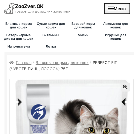
ZooZver.OK
Меню
товары для домашних животных
Влажные корма
Сухие корма для
Весовой корм
Лакомства для
На главную
для кошек
кошек
для кошек
кошек
Ветеринарные
Витамины
Миски
Игрушки для
диеты для кошек
кошек
Каталог
Наполнители
Лотки
Наши магазины
Главная
Влажные корма для кошек
PERFECT FIT
(ЧУВСТВ ПИЩ., ЛОСОСЬ) 75Г
Вакансии