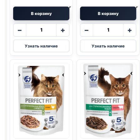
В корзину
В корзину
Количество
Количество
−
+
−
+
товара
товара
Perfect
Perfect
Узнать наличие
Узнать наличие
Fit
Fit
(СТЕРИЛ.,
(СТЕРИЛ.,
КУРИЦА)
ИНДЕЙКА)
75г
паштет
75г