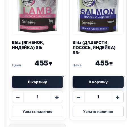
Blitz
(ЯГНЕНОК,
Blitz
(Д/ШЕРСТИ,
ИНДЕЙКА) 85г
ЛОСОСЬ, ИНДЕЙКА)
85г
455
455
₸
₸
В корзину
В корзину
Количество
Количество
−
+
−
+
товара
товара
Blitz
Blitz
Узнать наличие
Узнать наличие
(ЯГНЕНОК,
(Д/
ИНДЕЙКА)
ШЕРСТИ,
85г
ЛОСОСЬ,