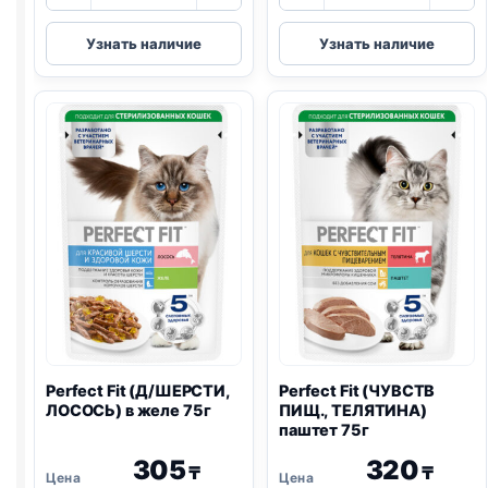
товара
товара
Perfect
Perfect
Узнать наличие
Узнать наличие
Fit
Fit
(ЧУВСТВ
(СТЕРИЛ.,
ПИЩ.,
ЛОСОСЬ)
ИНДЕЙКА)
75г
75г
Perfect Fit (Д/ШЕРСТИ,
Perfect Fit (ЧУВСТВ
ЛОСОСЬ) в желе 75г
ПИЩ., ТЕЛЯТИНА)
паштет 75г
305
320
₸
₸