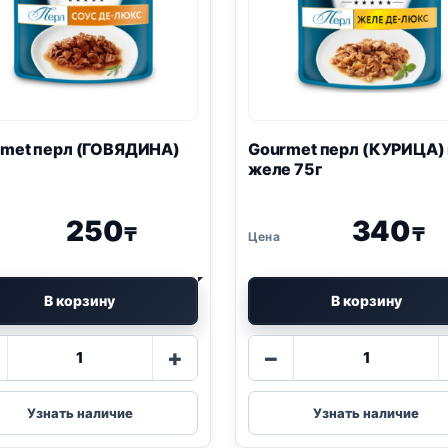
met перл (ГОВЯДИНА)
Gourmet перл (КУРИЦА) 
желе 75г
250
340
₸
₸
В корзину
В корзину
Количество
Количество
+
−
товара
товара
Gourmet
Gourmet
перл
перл
Узнать наличие
Узнать наличие
(ГОВЯДИНА)
(КУРИЦА)