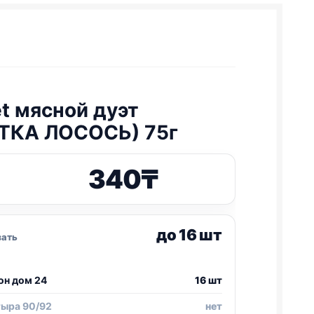
t мясной дуэт
ТКА ЛОСОСЬ) 75г
340
₸
до 16 шт
зать
он дом 24
16 шт
тыра 90/92
нет