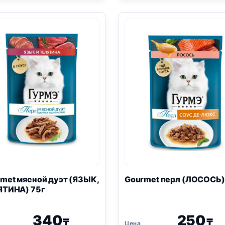
75г
в
желе
75г
met мясной дуэт (ЯЗЫК,
Gourmet перл (ЛОСОСЬ)
ЯТИНА) 75г
340
250
₸
₸