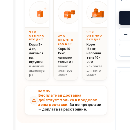
Вес до 10 кг
Вес 10–20 кг
Вес свыш
ОТ
ОТ
ОТ
10 000
20 000
30 0
10кг
20кг
30+кг
₸
₸
ЧТО
ЧТО
−
ОБЫЧНО
ОБЫЧНО
ЧТО
ВХОДИТ
ВХОДИТ
ОБЫЧНО
ВХОДИТ
Корм 3–
Корм
4 кг,
Корм 10–
15+ кг,
лакомст
15 кг,
наполни
ва,
наполни
тель 10–
игрушки
тель 5 л
+
20 л
и мелкие
лежак
или заказ
аксессуа
или пере
для пито
ры
носка
мника
ВАЖНО
Бесплатная доставка
действует только в пределах
зоны доставки.
За её пределами
— доплата за расстояние.