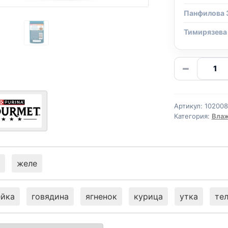
Панфилова 
Тимирязева
Количе
−
товара
Gourme
мясной
Артикул:
10200
дуэт
Категория:
Влаж
(КРЕВЕ
ЛОСОС
75г
желе
ейка
говядина
ягненок
курица
утка
те