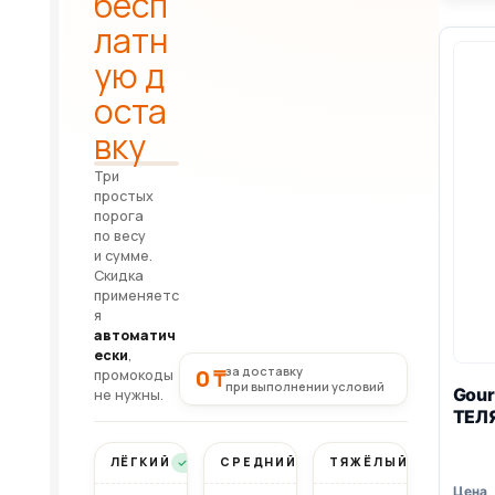
бесп
латн
ую д
оста
вку
Три
простых
порога
по весу
и сумме.
Скидка
применяетс
я
автоматич
ески
,
за доставку
0 ₸
промокоды
при выполнении условий
Gour
не нужны.
ТЕЛ
ЛЁГКИЙ
СРЕДНИЙ
ТЯЖЁЛЫЙ
Бесплатно
Бесплатно
Бесплатно