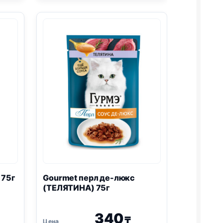
75г
 75г
Gourmet перл де-люкс
(ТЕЛЯТИНА) 75г
340
₸