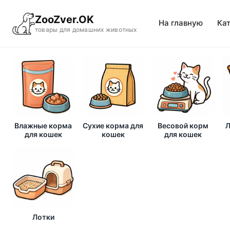
ZooZver.OK
На главную
Ка
товары для домашних животных
Влажные корма
Сухие корма для
Весовой корм
Л
для кошек
кошек
для кошек
Лотки