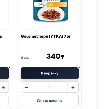
в
Gourmet перл (УТКА) 75г
340
₸
В корзину
Количество
+
−
+
товара
Gourmet
перл
Узнать наличие
(УТКА)