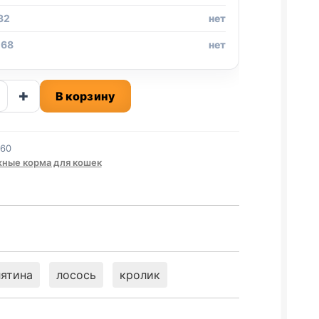
32
нет
 68
нет
ство
+
В корзину
t
860
ные корма для кошек
ТКА
Ь)
лятина
лосось
кролик