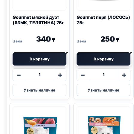
Gourmet мясной дуэт
Gourmet перл (ЛОСОСЬ)
(ЯЗЫК, ТЕЛЯТИНА) 75г
75г
340
250
₸
₸
В корзину
В корзину
Количество
Количество
−
+
−
+
товара
товара
Gourmet
Gourmet
Узнать наличие
Узнать наличие
мясной
перл
дуэт
(ЛОСОСЬ)
(ЯЗЫК,
75г
ТЕЛЯТИНА)
75г