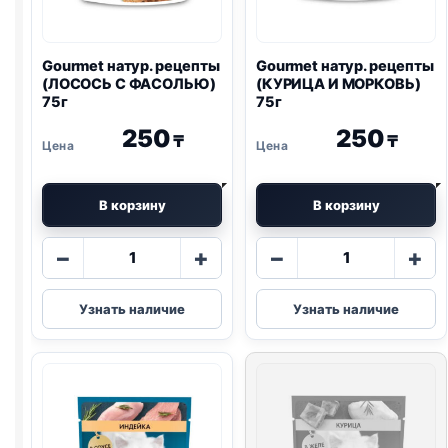
Gourmet натур. рецепты
Gourmet натур. рецепты
(ЛОСОСЬ С ФАСОЛЬЮ)
(КУРИЦА И МОРКОВЬ)
75г
75г
250
250
₸
₸
В корзину
В корзину
Количество
Количество
−
+
−
+
товара
товара
Gourmet
Gourmet
Узнать наличие
Узнать наличие
натур.
натур.
рецепты
рецепты
(ЛОСОСЬ
(КУРИЦА
С
И
ФАСОЛЬЮ)
МОРКОВЬ)
75г
75г