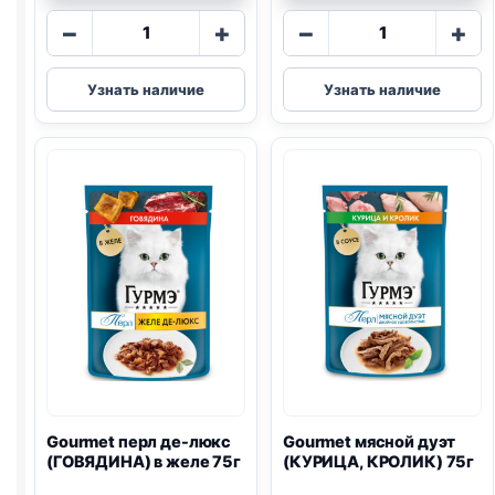
Количество
Количество
−
+
−
+
товара
товара
Gourmet
Gourmet
Узнать наличие
Узнать наличие
перл
перл
(КРОЛИК)
(КУРИЦА)
75г
75г
Gourmet перл де-люкс
Gourmet мясной дуэт
(ГОВЯДИНА) в желе 75г
(КУРИЦА, КРОЛИК) 75г