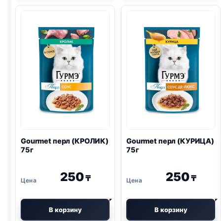
люкс
(КРЕВЕТКА
(ТЕЛЯТИНА)
ЛОСОСЬ)
75г
75г
Gourmet перл (КРОЛИК)
Gourmet перл (КУРИЦА)
75г
75г
250
250
₸
₸
В корзину
В корзину