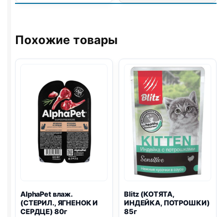
(ИНДЕЙКА)
75г
Похожие товары
AlphaPet влаж.
Blitz
(КОТЯТА,
(СТЕРИЛ., ЯГНЕНОК И
ИНДЕЙКА, ПОТРОШКИ)
СЕРДЦЕ) 80г
85г