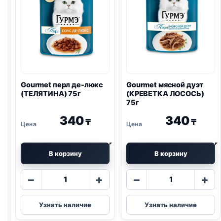
Gourmet перл де-люкс
Gourmet мясной дуэт
(ТЕЛЯТИНА) 75г
(КРЕВЕТКА ЛОСОСЬ)
75г
340
340
₸
₸
В корзину
В корзину
Количество
Количество
−
+
−
+
товара
товара
Gourmet
Gourmet
Узнать наличие
Узнать наличие
перл
мясной
де-
дуэт