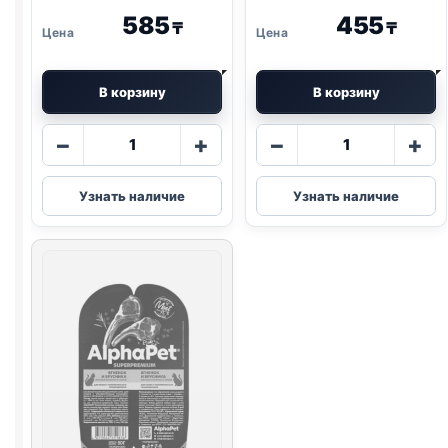
585
455
₸
₸
В корзину
В корзину
Количество
Количество
−
+
−
+
товара
товара
AlphaPet
Blitz
Узнать наличие
Узнать наличие
влаж.
(КОТЯТА,
(СТЕРИЛ.,
ИНДЕЙКА,
ЯГНЕНОК
ПОТРОШКИ)
И
85г
СЕРДЦЕ)
80г