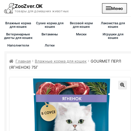
ZooZver.OK
Меню
товары для домашних животных
Влажные корма
Сухие корма для
Весовой корм
Лакомства для
На главную
для кошек
кошек
для кошек
кошек
Ветеринарные
Витамины
Миски
Игрушки для
диеты для кошек
кошек
Каталог
Наполнители
Лотки
Наши магазины
Главная
Влажные корма для кошек
GOURMET ПЕРЛ
(ЯГНЕНОК) 75Г
Вакансии