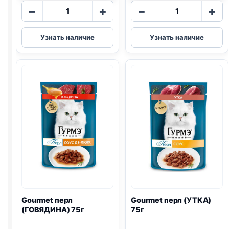
Количество
Количество
−
+
−
+
товара
товара
Gourmet
Gourmet
Узнать наличие
Узнать наличие
натур.
натур.
рецепты
рецепты
(ИНДЕЙКА,
(ГОВЯДИНА
ГОРОШЕК)
С
75г
ТОМАТАМИ)
75г
Gourmet перл
Gourmet перл (УТКА)
(ГОВЯДИНА) 75г
75г