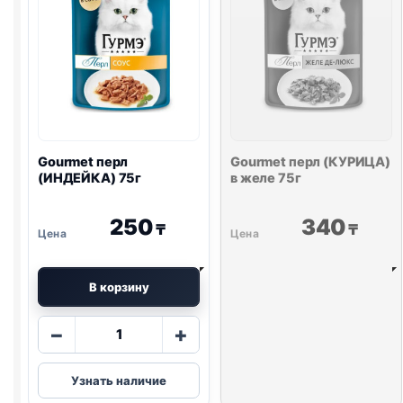
Gourmet перл
Gourmet перл (КУРИЦА)
(ИНДЕЙКА) 75г
в желе 75г
250
340
₸
₸
В корзину
Количество
−
+
товара
Gourmet
Узнать наличие
перл