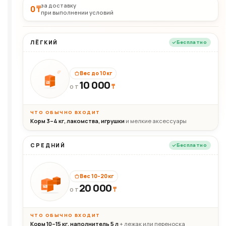
за доставку
0 ₸
при выполнении условий
ЛЁГКИЙ
Бесплатно
Вес до 10 кг
10 000
10кг
₸
ОТ
ЧТО ОБЫЧНО ВХОДИТ
Корм 3–4 кг, лакомства, игрушки
и мелкие аксессуары
СРЕДНИЙ
Бесплатно
Вес 10–20 кг
20 000
₸
20кг
ОТ
ЧТО ОБЫЧНО ВХОДИТ
Корм 10–15 кг, наполнитель 5 л
+ лежак или переноска