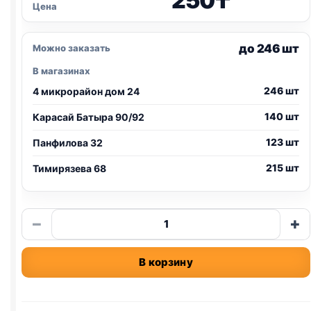
250
₸
Цена
до 246 шт
Можно заказать
В магазинах
246 шт
4 микрорайон дом 24
140 шт
Карасай Батыра 90/92
123 шт
Панфилова 32
215 шт
Тимирязева 68
Количество
−
+
товара
Gourmet
В корзину
перл
(ЯГНЕНОК)
75г