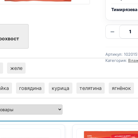
Тимирязева
Количе
−
товара
рохвост
Прохво
влаж.
Артикул:
102015
(КРОЛИ
Категория:
Влаж
85г
желе
ейка
говядина
курица
телятина
ягнёнок