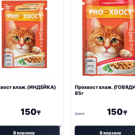
вост влаж. (ИНДЕЙКА)
Прохвост влаж. (ГОВЯД
85г
150
150
₸
₸
В корзину
В корзину