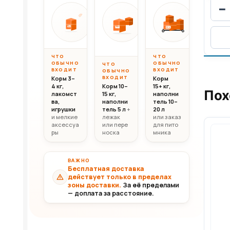
−
Вес до 10 кг
Вес 10–20 кг
Вес свыш
ОТ
ОТ
ОТ
10 000
20 000
30 0
10кг
20кг
30+кг
₸
₸
ЧТО
ЧТО
ОБЫЧНО
ОБЫЧНО
ЧТО
ВХОДИТ
ВХОДИТ
ОБЫЧНО
ВХОДИТ
Корм 3–
Корм
4 кг,
Корм 10–
15+ кг,
Пох
лакомст
15 кг,
наполни
ва,
наполни
тель 10–
игрушки
тель 5 л
+
20 л
и мелкие
лежак
или заказ
аксессуа
или пере
для пито
ры
носка
мника
ВАЖНО
Бесплатная доставка
действует только в пределах
зоны доставки.
За её пределами
— доплата за расстояние.