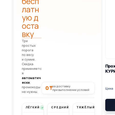
бесп
латн
ую д
оста
вку
Три
простых
порога
по весу
и сумме.
Скидка
Прох
применяетс
КУР
я
автоматич
ески
,
за доставку
0 ₸
промокоды
при выполнении условий
не нужны.
ЛЁГКИЙ
СРЕДНИЙ
ТЯЖЁЛЫЙ
Бесплатно
Бесплатно
Бесплатно