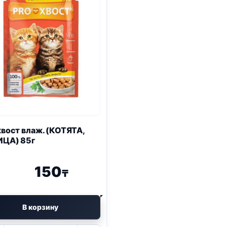
вост влаж. (КОТЯТА,
ИЦА) 85г
150
₸
В корзину