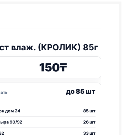
ст влаж. (КРОЛИК) 85г
150
₸
до 85 шт
зать
он дом 24
85 шт
тыра 90/92
26 шт
32
33 шт