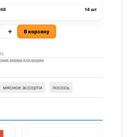
 68
14 шт
ство
+
В корзину
ст
15
К)
ные корма для кошек
мясное ассорти
лосось