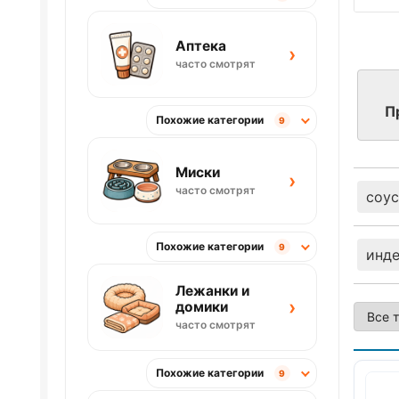
Аптека
›
часто смотрят
П
Похожие категории
9
Миски
›
часто смотрят
соус
Похожие категории
9
инд
Лежанки и
›
домики
часто смотрят
Похожие категории
9