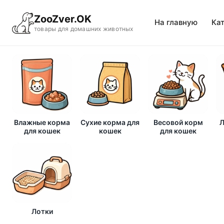
ZooZver.OK
На главную
Ка
товары для домашних животных
Влажные корма
Сухие корма для
Весовой корм
Л
для кошек
кошек
для кошек
Лотки