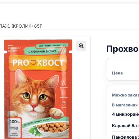
ЛАЖ. (КРОЛИК) 85Г
Прохво
Цена
Можно зака
В магазинах
4 микрорай
Карасай Ба
Панфилова 