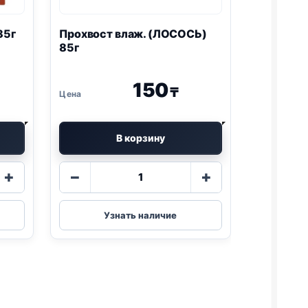
85г
Прохвост влаж. (ЛОСОСЬ)
85г
150
₸
В корзину
Количество
+
−
+
товара
Прохвост
влаж.
Узнать наличие
(ЛОСОСЬ)
85г