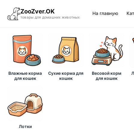
ZooZver.OK
На главную
Ка
товары для домашних животных
Влажные корма
Сухие корма для
Весовой корм
Л
для кошек
кошек
для кошек
Лотки