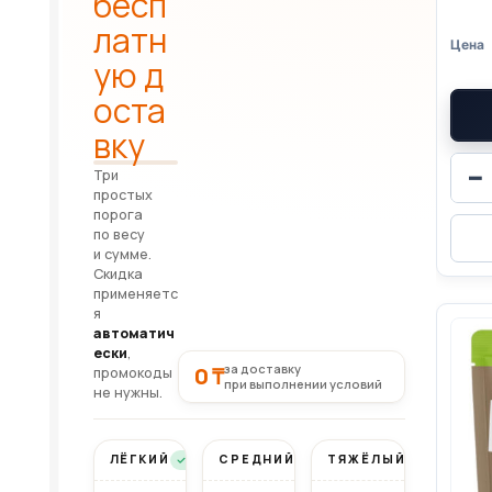
бесп
латн
ую д
оста
вку
−
Три
простых
порога
по весу
и сумме.
Скидка
применяетс
я
автоматич
ески
,
за доставку
0 ₸
промокоды
при выполнении условий
не нужны.
ЛЁГКИЙ
СРЕДНИЙ
ТЯЖЁЛЫЙ
Бесплатно
Бесплатно
Бесплатно