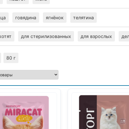
ица
говядина
ягнёнок
телятина
котят
для стерилизованных
для взрослых
де
80 г