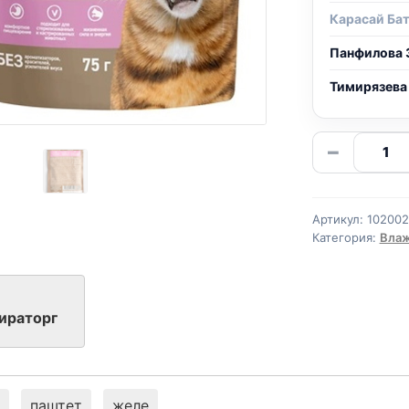
Карасай Ба
Панфилова 
Тимирязева
Количе
−
товара
Мирато
MEAT
Артикул:
10200
(НЕЖНО
Категория:
Влаж
ВЗРОСЛ
ТЕЛЯТИ
желе
ираторг
75г
паштет
желе