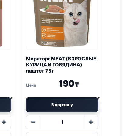
Мираторг MEAT (ВЗРОСЛЫЕ,
КУРИЦА И ГОВЯДИНА)
паштет 75г
190
₸
В корзину
Количество
+
−
+
товара
Мираторг