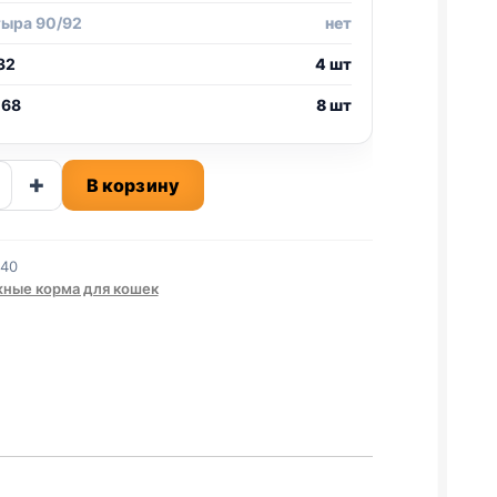
тыра 90/92
нет
32
4 шт
 68
8 шт
ство
+
В корзину
рг
240
Й,
ные корма для кошек
ЫЕ,
НА)