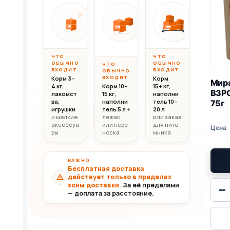
Вес до 10 кг
Вес 10–20 кг
Вес свыш
ОТ
ОТ
ОТ
10 000
20 000
30 0
10кг
20кг
30+кг
₸
₸
ЧТО
ЧТО
ОБЫЧНО
ОБЫЧНО
ЧТО
ВХОДИТ
ВХОДИТ
ОБЫЧНО
ВХОДИТ
Корм 3–
Корм
Мир
4 кг,
Корм 10–
15+ кг,
ВЗР
лакомст
15 кг,
наполни
ва,
наполни
тель 10–
75г
игрушки
тель 5 л
+
20 л
и мелкие
лежак
или заказ
аксессуа
или пере
для пито
ры
носка
мника
ВАЖНО
Бесплатная доставка
действует только в пределах
зоны доставки.
За её пределами
−
— доплата за расстояние.