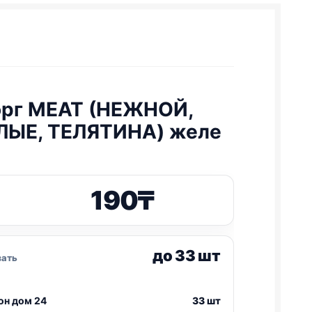
рг MEAT (НЕЖНОЙ,
ЫЕ, ТЕЛЯТИНА) желе
190
₸
до 33 шт
зать
он дом 24
33 шт