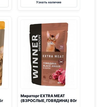
MEAT
Узнать наличие
(ВЗРОСЛЫЕ,
КУРИЦА
И
ГОВЯДИНА)
паштет
75г
Мираторг EXTRA MEAT
5г
(ВЗРОСЛЫЕ, ГОВЯДИНА) 80г