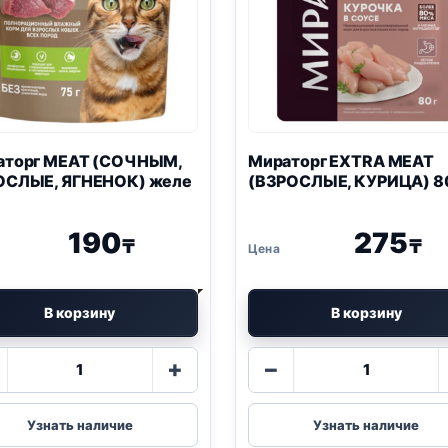
е 20 кг
00
₸
аторг MEAT (СОЧНЫМ,
Мираторг EXTRA MEAT
ОСЛЫЕ, ЯГНЕНОК) желе
(ВЗРОСЛЫЕ, КУРИЦА) 8
190
275
₸
₸
В корзину
В корзину
Количество
Количество
+
−
товара
товара
Мираторг
Мираторг
MEAT
EXTRA
Узнать наличие
Узнать наличие
(СОЧНЫМ,
MEAT