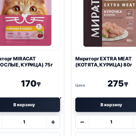
аторг MIRACAT
Мираторг EXTRA MEAT
РОСЛЫЕ, КУРИЦА) 75г
(КОТЯТА, КУРИЦА) 80г
170
275
₸
₸
В корзину
В корзину
Количество
Количество
+
−
товара
товара
Мираторг
Мираторг