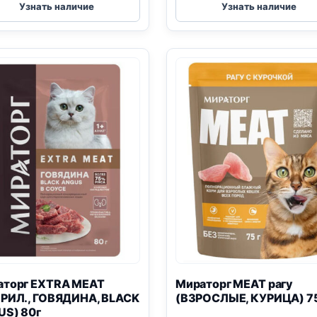
MIRACAT
EXTRA
Узнать наличие
Узнать наличие
(ВЗРОСЛЫЕ,
MEAT
КУРИЦА)
(КОТЯТА,
75г
КУРИЦА)
80г
аторг EXTRA MEAT
Мираторг MEAT рагу
РИЛ., ГОВЯДИНА, BLACK
(ВЗРОСЛЫЕ, КУРИЦА) 7
US) 80г