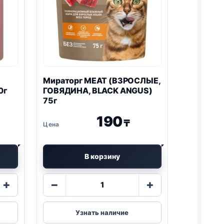
Мираторг MEAT (ВЗРОСЛЫЕ,
0г
ГОВЯДИНА, BLACK ANGUS)
75г
190
₸
В корзину
Количество
+
−
+
товара
Мираторг
MEAT
Узнать наличие
(ВЗРОСЛЫЕ,