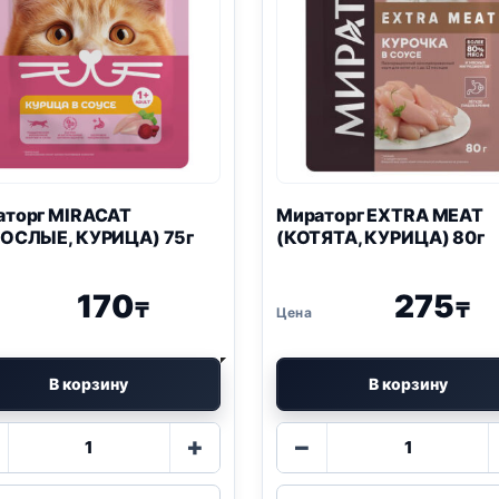
аторг MIRACAT
Мираторг EXTRA MEAT
РОСЛЫЕ, КУРИЦА) 75г
(КОТЯТА, КУРИЦА) 80г
170
275
₸
₸
В корзину
В корзину
Количество
Количество
+
−
товара
товара
Мираторг
Мираторг