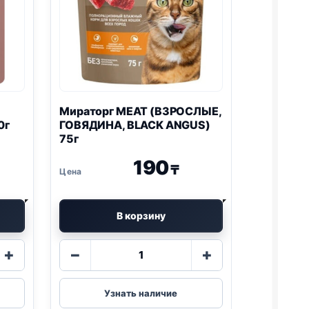
Мираторг MEAT (ВЗРОСЛЫЕ,
0г
ГОВЯДИНА, BLACK ANGUS)
75г
190
₸
В корзину
Количество
+
−
+
товара
Мираторг
MEAT
Узнать наличие
(ВЗРОСЛЫЕ,