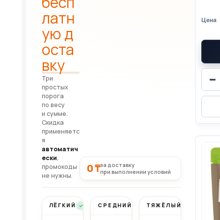
бесп
латн
ую д
оста
вку
−
Три
простых
порога
по весу
и сумме.
Скидка
применяетс
я
автоматич
ески
,
за доставку
0 ₸
промокоды
при выполнении условий
не нужны.
ЛЁГКИЙ
СРЕДНИЙ
ТЯЖЁЛЫЙ
Бесплатно
Бесплатно
Бесплатно