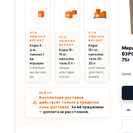
Вес до 10 кг
Вес 10–20 кг
Вес свыш
ОТ
ОТ
ОТ
10 000
20 000
30 0
10кг
20кг
30+кг
₸
₸
ЧТО
ЧТО
ОБЫЧНО
ОБЫЧНО
ЧТО
ВХОДИТ
ВХОДИТ
ОБЫЧНО
ВХОДИТ
Корм 3–
Корм
Мир
4 кг,
Корм 10–
15+ кг,
ВЗР
лакомст
15 кг,
наполни
ва,
наполни
тель 10–
75г
игрушки
тель 5 л
+
20 л
и мелкие
лежак
или заказ
аксессуа
или пере
для пито
ры
носка
мника
ВАЖНО
Бесплатная доставка
действует только в пределах
зоны доставки.
За её пределами
−
— доплата за расстояние.