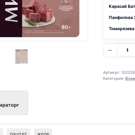
Карасай Ба
Панфилова 
Тимирязева
Количе
−
товара
Мирато
EXTRA
Артикул:
10202
MEAT
Категория:
Влаж
(СТЕРИЛ
ГОВЯД
желе
ираторг
80г
паштет
желе