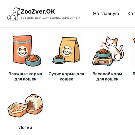
ZooZver.OK
На главную
Ка
товары для домашних животных
Влажные корма
Сухие корма для
Весовой корм
Л
для кошек
кошек
для кошек
Лотки