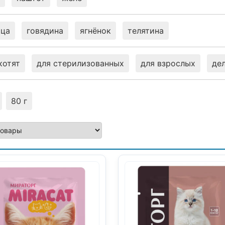
ица
говядина
ягнёнок
телятина
котят
для стерилизованных
для взрослых
де
80 г