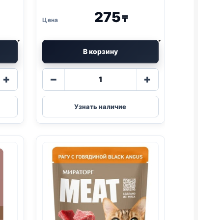
275
₸
В корзину
Количество
+
−
+
товара
Мираторг
EXTRA
Узнать наличие
MEAT
,
(ВЗРОСЛЫЕ,
ГОВЯДИНА)
80г