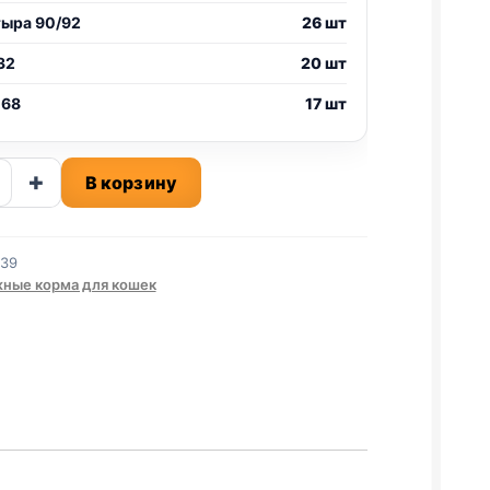
тыра 90/92
26 шт
32
20 шт
 68
17 шт
ство
+
В корзину
рг
639
ные корма для кошек
.,
ИНА)