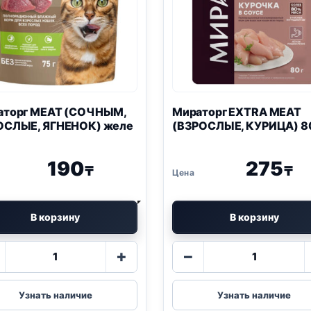
е 20 кг
00
₸
аторг MEAT (СОЧНЫМ,
Мираторг EXTRA MEAT
ОСЛЫЕ, ЯГНЕНОК) желе
(ВЗРОСЛЫЕ, КУРИЦА) 8
190
275
₸
₸
В корзину
В корзину
Количество
Количество
+
−
товара
товара
Мираторг
Мираторг
MEAT
EXTRA
Узнать наличие
Узнать наличие
(СОЧНЫМ,
MEAT