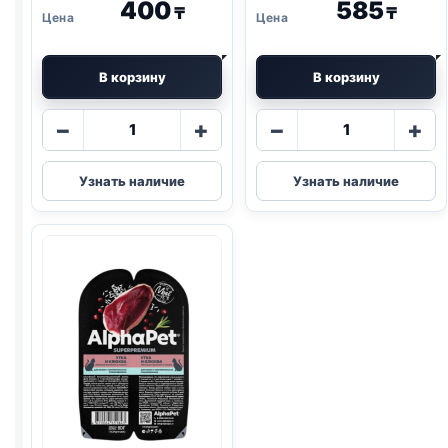
400
585
₸
₸
В корзину
В корзину
Количество
Количество
−
+
−
+
товара
товара
Blitz
AlphaPet
Узнать наличие
Узнать наличие
(КУРИЦА,
влаж.
ТЫКВА)
(СТЕРИЛ.,
85г
ЯГНЕНОК
И
СЕРДЦЕ)
80г