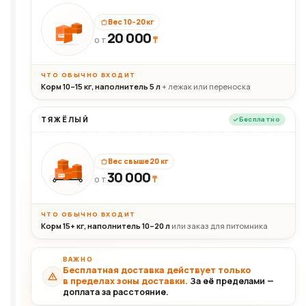
Вес 10–20 кг
20 000
₸
20кг
ОТ
ЧТО ОБЫЧНО ВХОДИТ
Корм 10–15 кг, наполнитель 5 л
+ лежак или переноска
ТЯЖЁЛЫЙ
Бесплатно
Вес свыше 20 кг
30 000
₸
30+кг
ОТ
ЧТО ОБЫЧНО ВХОДИТ
Корм 15+ кг, наполнитель 10–20 л
или заказ для питомника
ВАЖНО
Бесплатная доставка действует только
в пределах зоны доставки.
За её пределами —
доплата за расстояние.