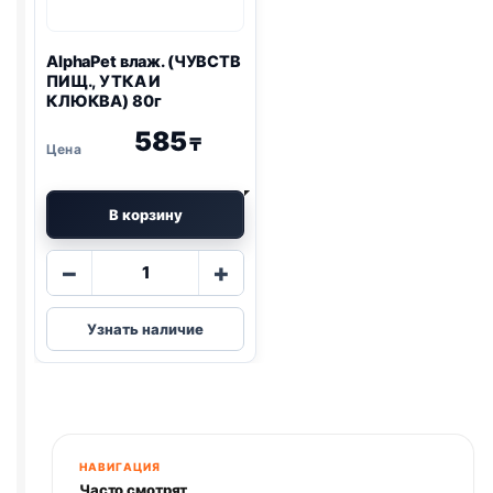
AlphaPet влаж. (ЧУВСТВ
ПИЩ., УТКА И
КЛЮКВА) 80г
585
₸
В корзину
Количество
−
+
товара
AlphaPet
Узнать наличие
влаж.
(ЧУВСТВ
ПИЩ.,
УТКА
И
КЛЮКВА)
НАВИГАЦИЯ
80г
Часто смотрят