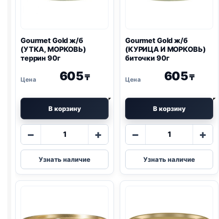
Gourmet Gold ж/б
Gourmet Gold ж/б
(УТКА, МОРКОВЬ)
(КУРИЦА И МОРКОВЬ)
террин 90г
биточки 90г
605
605
₸
₸
В корзину
В корзину
Количество
Количество
−
+
−
+
товара
товара
Gourmet
Gourmet
Узнать наличие
Узнать наличие
Gold
Gold
ж/
ж/
б
б
(УТКА,
(КУРИЦА
МОРКОВЬ)
И