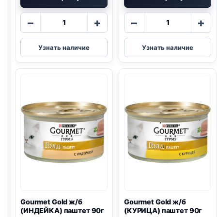
Количество
Количество
−
+
−
+
товара
товара
Gourmet
Gourmet
Узнать наличие
Узнать наличие
Gold
Gold
ж/
ж/
б
б
(КРОЛИК)
(ИНДЕЙКА,
террин
ШПИНАТ)
90г
биточки
90г
Gourmet Gold ж/б
Gourmet Gold ж/б
(ИНДЕЙКА) паштет 90г
(КУРИЦА) паштет 90г