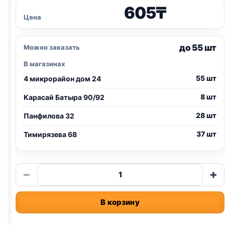
605
₸
Цена
до 55 шт
Можно заказать
В магазинах
55 шт
4 микрорайон дом 24
8 шт
Карасай Батыра 90/92
28 шт
Панфилова 32
37 шт
Тимирязева 68
Количество
−
+
товара
Gourmet
В корзину
Gold
ж/