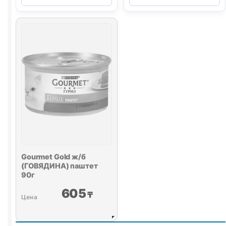
Gold
Gold
ж/
ж/
б
б
(КРОЛИК)
(ТУНЕЦ)
паштет
паштет
90г
90г
Gourmet Gold ж/б
(ГОВЯДИНА) паштет
90г
605
₸