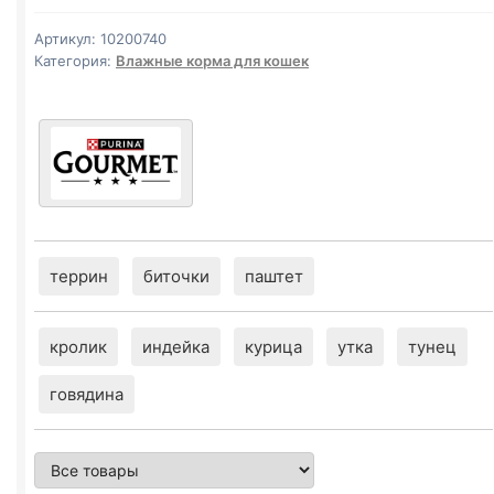
б
(ГОВЯДИНА
Артикул:
10200740
И
Категория:
Влажные корма для кошек
ТОМАТ)
биточки
90г
террин
биточки
паштет
кролик
индейка
курица
утка
тунец
говядина