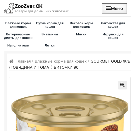
ZooZver.OK
Меню
товары для домашних животных
Влажные корма
Сухие корма для
Весовой корм
Лакомства для
На главную
для кошек
кошек
для кошек
кошек
Ветеринарные
Витамины
Миски
Игрушки для
диеты для кошек
кошек
Каталог
Наполнители
Лотки
Наши магазины
Главная
Влажные корма для кошек
GOURMET GOLD Ж/Б
(ГОВЯДИНА И ТОМАТ) БИТОЧКИ 90Г
Вакансии