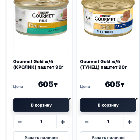
террин
МОРКОВЬ)
90г
биточки
90г
Gourmet Gold ж/б
Gourmet Gold ж/б
(КРОЛИК) паштет 90г
(ТУНЕЦ) паштет 90г
605
605
₸
₸
В корзину
В корзину
Количество
Количество
−
+
−
+
товара
товара
Gourmet
Gourmet
Узнать наличие
Узнать наличие