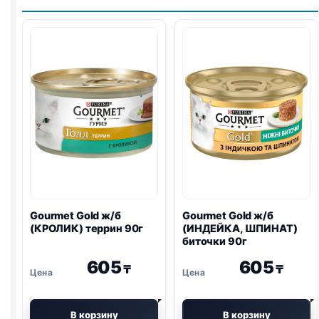
Gourmet Gold ж/б
Gourmet Gold ж/б
(КРОЛИК) террин 90г
(ИНДЕЙКА, ШПИНАТ)
биточки 90г
605
605
₸
₸
В корзину
В корзину