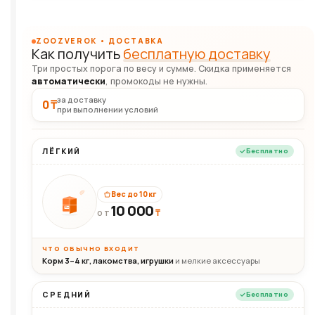
ZOOZVEROK • ДОСТАВКА
Как получить
бесплатную доставку
Три простых порога по весу и сумме. Скидка применяется
автоматически
, промокоды не нужны.
за доставку
0 ₸
при выполнении условий
ЛЁГКИЙ
Бесплатно
Вес до 10 кг
10 000
10кг
₸
ОТ
ЧТО ОБЫЧНО ВХОДИТ
Корм 3–4 кг, лакомства, игрушки
и мелкие аксессуары
СРЕДНИЙ
Бесплатно