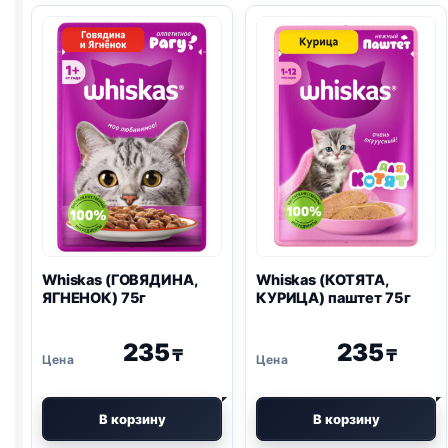
75г
Whiskas (ГОВЯДИНА,
Whiskas (КОТЯТА,
ЯГНЕНОК) 75г
КУРИЦА) паштет 75г
235
235
₸
₸
В корзину
В корзину