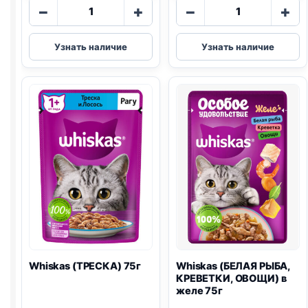
Количество
Количество
−
+
−
+
товара
товара
Whiskas
Whiskas
Узнать наличие
Узнать наличие
(КУРИЦА)
(ТЕЛЯТИНА
75г
И
ЯЗЫК)
75г
Whiskas (ТРЕСКА) 75г
Whiskas (БЕЛАЯ РЫБА,
КРЕВЕТКИ, ОВОЩИ) в
желе 75г