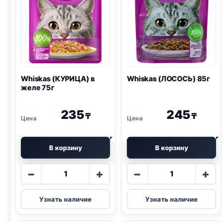
Whiskas (КУРИЦА) в
Whiskas (ЛОСОСЬ) 85г
желе 75г
235
245
₸
₸
В корзину
В корзину
Количество
Количество
−
+
−
+
товара
товара
Whiskas
Whiskas
Узнать наличие
Узнать наличие
(КУРИЦА)
(ЛОСОСЬ)
в
85г