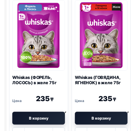
Whiskas (ФОРЕЛЬ,
Whiskas (ГОВЯДИНА,
ЛОСОСЬ) в желе 75г
ЯГНЕНОК) в желе 75г
235
235
₸
₸
В корзину
В корзину
Количество
Количество