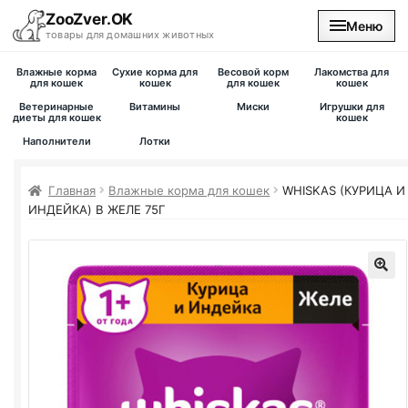
ZooZver.OK
Меню
товары для домашних животных
Влажные корма
Сухие корма для
Весовой корм
Лакомства для
На главную
для кошек
кошек
для кошек
кошек
Ветеринарные
Витамины
Миски
Игрушки для
диеты для кошек
кошек
Каталог
Наполнители
Лотки
Наши магазины
Главная
Влажные корма для кошек
WHISKAS (КУРИЦА И
ИНДЕЙКА) В ЖЕЛЕ 75Г
Вакансии