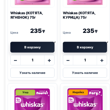
Whiskas (КОТЯТА,
Whiskas (КОТЯТА,
ЯГНЕНОК) 75г
КУРИЦА) 75г
235
235
₸
₸
В корзину
В корзину
Количество
Количество
−
+
−
+
товара
товара
Whiskas
Whiskas
Узнать наличие
Узнать наличие
(КОТЯТА,
(КОТЯТА,
ЯГНЕНОК)
КУРИЦА)
75г
75г