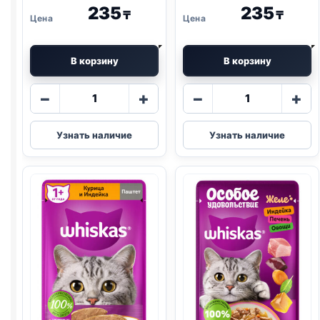
235
235
₸
₸
В корзину
В корзину
Количество
Количество
−
+
−
+
товара
товара
Whiskas
Whiskas
Узнать наличие
Узнать наличие
(ГОВЯДИНА,
(ТЕЛЯТИНА,
ПЕЧЕНЬ)
ЯГНЕНОК,
паштет
ОВОЩИ)
75г
75г