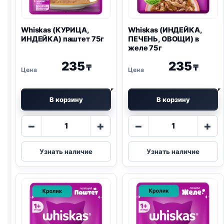
Whiskas (КУРИЦА,
Whiskas (ИНДЕЙКА,
ИНДЕЙКА) паштет 75г
ПЕЧЕНЬ, ОВОЩИ) в
желе 75г
235
235
₸
₸
В корзину
В корзину
Количество
Количество
−
+
−
+
товара
товара
Whiskas
Whiskas
Узнать наличие
Узнать наличие
(КУРИЦА,
(ИНДЕЙКА,
ИНДЕЙКА)
ПЕЧЕНЬ,
паштет
ОВОЩИ)
75г
в
желе
75г