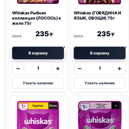
Whiskas Рыбная
Whiskas (ГОВЯДИНА И
коллекция (ЛОСОСЬ) в
ЯЗЫК, ОВОЩИ) 75г
желе 75г
235
235
₸
₸
В корзину
В корзину
Количество
Количество
−
+
−
+
товара
товара
Whiskas
Whiskas
Узнать наличие
Узнать наличие
Рыбная
(ГОВЯДИНА
коллекция
И
(ЛОСОСЬ)
ЯЗЫК,
в
ОВОЩИ)
желе
75г
75г