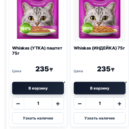
Whiskas (УТКА) паштет
Whiskas (ИНДЕЙКА) 75г
75г
235
235
₸
₸
В корзину
В корзину
Количество
Количество
−
+
−
+
товара
товара
Whiskas
Whiskas
Узнать наличие
Узнать наличие
(УТКА)
(ИНДЕЙКА)
паштет
75г