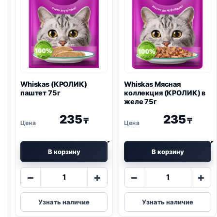
Whiskas (КРОЛИК)
Whiskas Мясная
паштет 75г
коллекция (КРОЛИК) в
желе 75г
235
235
₸
₸
В корзину
В корзину
Количество
Количество
−
+
−
+
товара
товара
Whiskas
Whiskas
Узнать наличие
Узнать наличие
(КРОЛИК)
Мясная