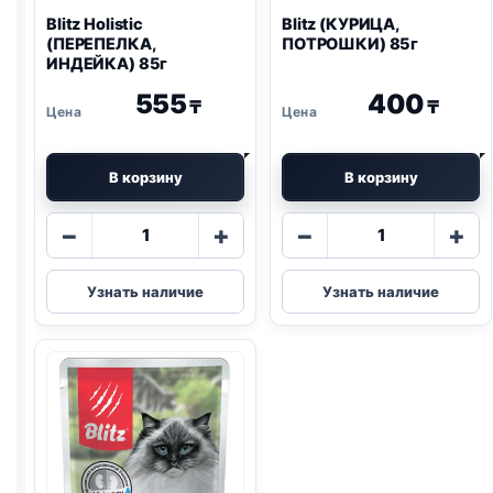
Blitz
Holistic
Blitz
(КУРИЦА,
(ПЕРЕПЕЛКА,
ПОТРОШКИ) 85г
ИНДЕЙКА) 85г
555
400
₸
₸
В корзину
В корзину
Количество
Количество
−
+
−
+
товара
товара
Blitz
Blitz
Узнать наличие
Узнать наличие
Holistic
(КУРИЦА,
(ПЕРЕПЕЛКА,
ПОТРОШКИ)
ИНДЕЙКА)
85г
85г