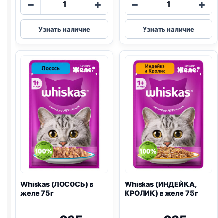
−
+
−
+
товара
товара
Whiskas
Whiskas
Узнать наличие
Узнать наличие
(ФОРЕЛЬ,
(ГОВЯДИНА,
ЛОСОСЬ)
ЯГНЕНОК)
в
в
желе
желе
75г
75г
Whiskas (ЛОСОСЬ) в
Whiskas (ИНДЕЙКА,
желе 75г
КРОЛИК) в желе 75г