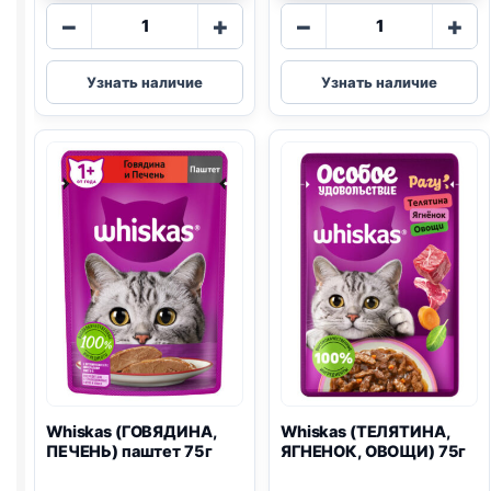
Количество
Количество
−
+
−
+
товара
товара
Whiskas
Whiskas
Узнать наличие
Узнать наличие
(ГОВЯДИНА,
(КОТЯТА,
ЯГНЕНОК)
КУРИЦА)
75г
паштет
75г
Whiskas (ГОВЯДИНА,
Whiskas (ТЕЛЯТИНА,
ПЕЧЕНЬ) паштет 75г
ЯГНЕНОК, ОВОЩИ) 75г