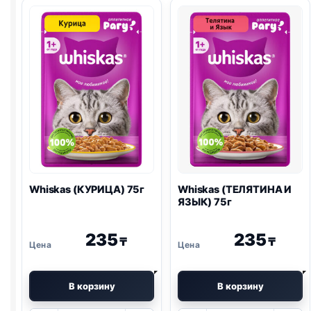
желе
75г
Whiskas (КУРИЦА) 75г
Whiskas (ТЕЛЯТИНА И
ЯЗЫК) 75г
235
235
₸
₸
В корзину
В корзину