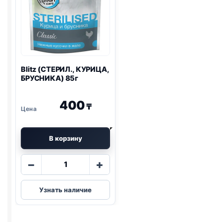
Blitz
(СТЕРИЛ., КУРИЦА,
БРУСНИКА) 85г
400
₸
В корзину
Количество
−
+
товара
Blitz
Узнать наличие
(СТЕРИЛ.,
КУРИЦА,
БРУСНИКА)