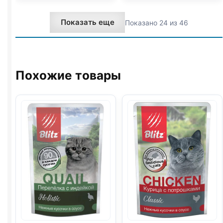
паштет
коллекция
75г
(КРОЛИК)
Показать еще
Показано 24 из 46
в
желе
75г
Похожие товары