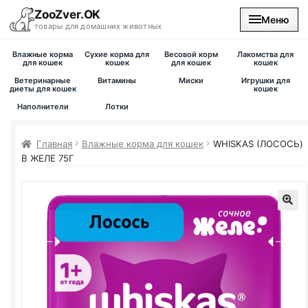
ZooZver.OK
Меню
товары для домашних животных
Влажные корма
Сухие корма для
Весовой корм
Лакомства для
На главную
для кошек
кошек
для кошек
кошек
Ветеринарные
Витамины
Миски
Игрушки для
диеты для кошек
кошек
Каталог
Наполнители
Лотки
Наши магазины
Главная
Влажные корма для кошек
WHISKAS (ЛОСОСЬ)
В ЖЕЛЕ 75Г
Вакансии