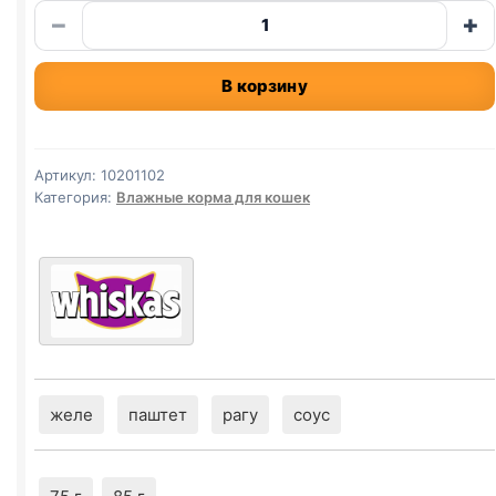
Количество
−
+
товара
Whiskas
В корзину
(ЛОСОСЬ)
в
желе
75г
Артикул:
10201102
Категория:
Влажные корма для кошек
желе
паштет
рагу
соус