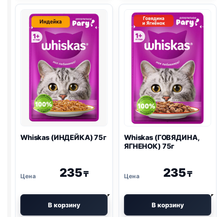
75г
75г
Whiskas (ИНДЕЙКА) 75г
Whiskas (ГОВЯДИНА,
ЯГНЕНОК) 75г
235
235
₸
₸
В корзину
В корзину