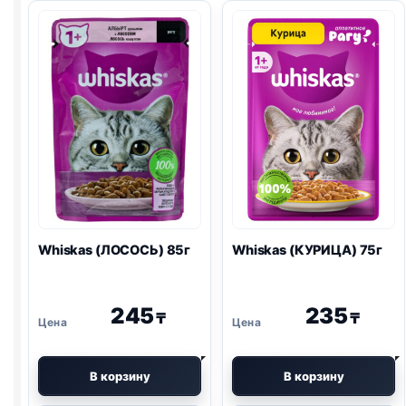
ЯЗЫК,
желе
ОВОЩИ)
75г
75г
Whiskas (ЛОСОСЬ) 85г
Whiskas (КУРИЦА) 75г
245
235
₸
₸
В корзину
В корзину