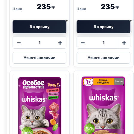
235
235
₸
₸
В корзину
В корзину
Количество
Количество
−
+
−
+
товара
товара
Whiskas
Whiskas
Узнать наличие
Узнать наличие
(КОТЯТА,
(ГОВЯДИНА,
КУРИЦА)
ПЕЧЕНЬ)
паштет
паштет
75г
75г