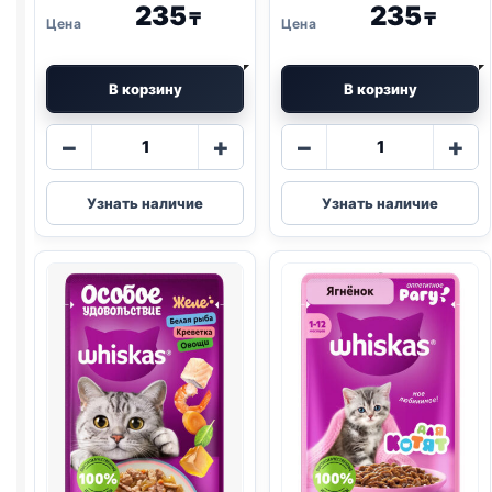
235
235
₸
₸
В корзину
В корзину
Количество
Количество
−
+
−
+
товара
товара
Whiskas
Whiskas
Узнать наличие
Узнать наличие
(ТЕЛЯТИНА
(ТРЕСКА)
И
75г
ЯЗЫК)
75г