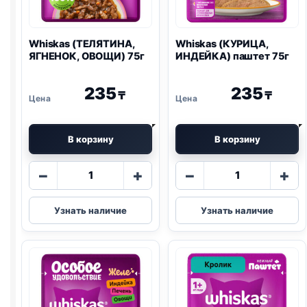
Whiskas (ТЕЛЯТИНА,
Whiskas (КУРИЦА,
ЯГНЕНОК, ОВОЩИ) 75г
ИНДЕЙКА) паштет 75г
235
235
₸
₸
В корзину
В корзину
Количество
Количество
−
+
−
+
товара
товара
Whiskas
Whiskas
Узнать наличие
Узнать наличие
(ТЕЛЯТИНА,
(КУРИЦА,
ЯГНЕНОК,
ИНДЕЙКА)
ОВОЩИ)
паштет
75г
75г