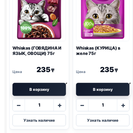
Whiskas (ГОВЯДИНА И
Whiskas (КУРИЦА) в
ЯЗЫК, ОВОЩИ) 75г
желе 75г
235
235
₸
₸
В корзину
В корзину
Количество
Количество
−
+
−
+
товара
товара
Whiskas
Whiskas
Узнать наличие
Узнать наличие
(ГОВЯДИНА
(КУРИЦА)
И
в