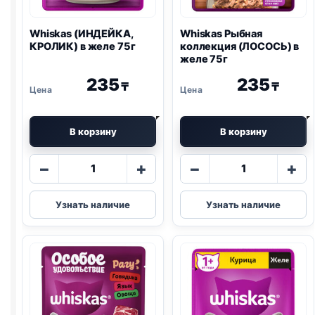
Whiskas (ИНДЕЙКА,
Whiskas Рыбная
КРОЛИК) в желе 75г
коллекция (ЛОСОСЬ) в
желе 75г
235
235
₸
₸
В корзину
В корзину
Количество
Количество
−
+
−
+
товара
товара
Whiskas
Whiskas
Узнать наличие
Узнать наличие
(ИНДЕЙКА,
Рыбная
КРОЛИК)
коллекция
в
(ЛОСОСЬ)
желе
в
75г
желе
75г