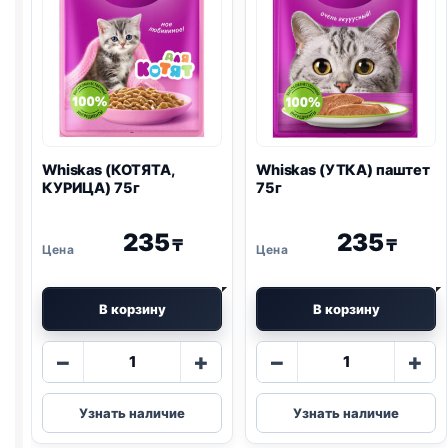
Whiskas (КОТЯТА,
Whiskas (УТКА) паштет
КУРИЦА) 75г
75г
235
235
₸
₸
В корзину
В корзину
Количество
Количество
−
+
−
+
товара
товара
Whiskas
Whiskas
Узнать наличие
Узнать наличие
(КОТЯТА,
(УТКА)
КУРИЦА)
паштет