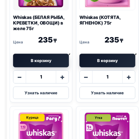
Whiskas (БЕЛАЯ РЫБА,
Whiskas (КОТЯТА,
КРЕВЕТКИ, ОВОЩИ) в
ЯГНЕНОК) 75г
желе 75г
235
235
₸
₸
В корзину
В корзину
Количество
Количество
−
+
−
+
товара
товара
Whiskas
Whiskas
Узнать наличие
Узнать наличие
(БЕЛАЯ
(КОТЯТА,
РЫБА,
ЯГНЕНОК)
КРЕВЕТКИ,
75г
ОВОЩИ)
в
желе
75г