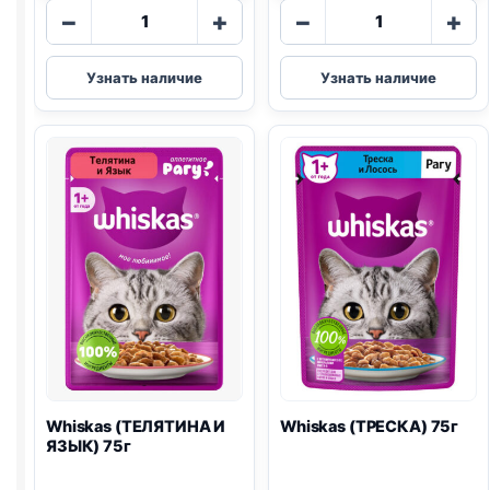
Количество
Количество
−
+
−
+
товара
товара
Whiskas
Whiskas
Узнать наличие
Узнать наличие
(ЛОСОСЬ)
(КУРИЦА)
85г
75г
Whiskas (ТЕЛЯТИНА И
Whiskas (ТРЕСКА) 75г
ЯЗЫК) 75г