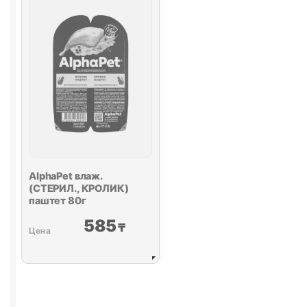
85г
МАЛИНА)
80г
AlphaPet влаж.
(СТЕРИЛ., КРОЛИК)
паштет 80г
585
₸