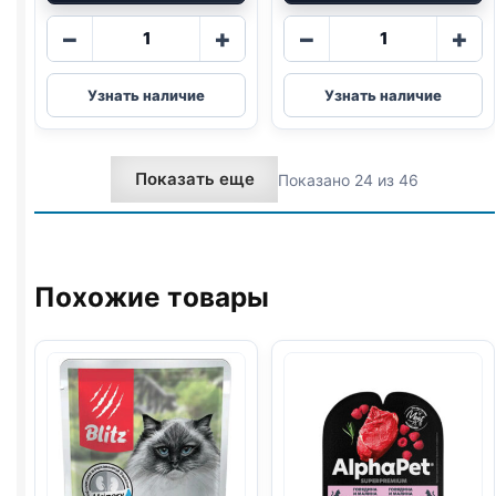
Количество
Количество
−
+
−
+
товара
товара
Whiskas
Whiskas
Узнать наличие
Узнать наличие
Мясная
(ТЕЛЯТИНА)
коллекция
в
(КРОЛИК)
желе
Показать еще
Показано 24 из 46
в
75г
желе
75г
Похожие товары