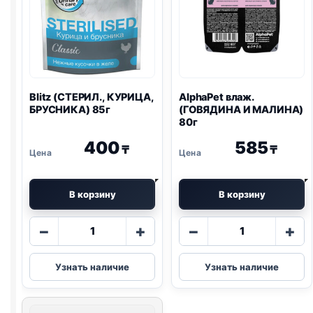
Blitz
(СТЕРИЛ., КУРИЦА,
AlphaPet влаж.
БРУСНИКА) 85г
(ГОВЯДИНА И МАЛИНА)
80г
400
585
₸
₸
В корзину
В корзину
Количество
Количество
−
+
−
+
товара
товара
Blitz
AlphaPet
Узнать наличие
Узнать наличие
(СТЕРИЛ.,
влаж.
КУРИЦА,
(ГОВЯДИНА
БРУСНИКА)
И