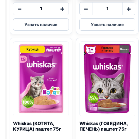
Количество
Количество
−
+
−
+
товара
товара
Whiskas
Whiskas
Узнать наличие
Узнать наличие
(ИНДЕЙКА)
(ГОВЯДИНА,
75г
ЯГНЕНОК)
75г
Whiskas (КОТЯТА,
Whiskas (ГОВЯДИНА,
КУРИЦА) паштет 75г
ПЕЧЕНЬ) паштет 75г