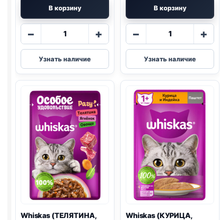
В корзину
В корзину
Количество
Количество
−
+
−
+
товара
товара
Whiskas
Whiskas
Узнать наличие
Узнать наличие
(КОТЯТА,
(ГОВЯДИНА,
КУРИЦА)
ПЕЧЕНЬ)
паштет
паштет
75г
75г
Whiskas (ТЕЛЯТИНА,
Whiskas (КУРИЦА,