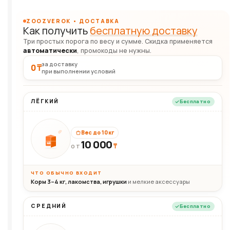
ZOOZVEROK • ДОСТАВКА
Как получить
бесплатную доставку
Три простых порога по весу и сумме. Скидка применяется
автоматически
, промокоды не нужны.
за доставку
0 ₸
при выполнении условий
ЛЁГКИЙ
Бесплатно
Вес до 10 кг
10 000
10кг
₸
ОТ
ЧТО ОБЫЧНО ВХОДИТ
Корм 3–4 кг, лакомства, игрушки
и мелкие аксессуары
СРЕДНИЙ
Бесплатно