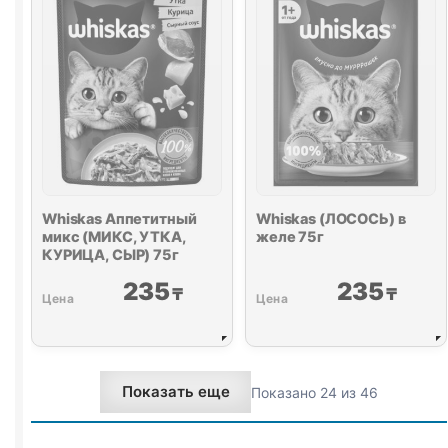
желе
75г
Whiskas Аппетитный
Whiskas (ЛОСОСЬ) в
микс (МИКС, УТКА,
желе 75г
КУРИЦА, СЫР) 75г
235
235
₸
₸
Показать еще
Показано 24 из 46