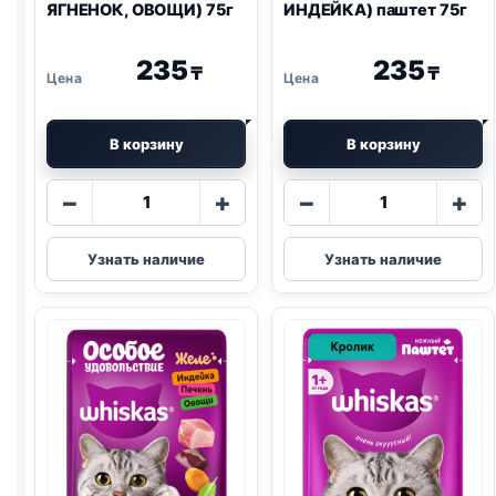
ЯГНЕНОК, ОВОЩИ) 75г
ИНДЕЙКА) паштет 75г
235
235
₸
₸
В корзину
В корзину
Количество
Количество
−
+
−
+
товара
товара
Whiskas
Whiskas
Узнать наличие
Узнать наличие
(ТЕЛЯТИНА,
(КУРИЦА,
ЯГНЕНОК,
ИНДЕЙКА)
ОВОЩИ)
паштет
75г
75г