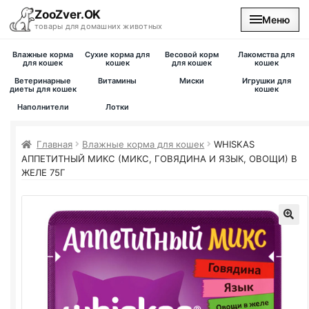
ZooZver.OK
Меню
товары для домашних животных
Влажные корма
Сухие корма для
Весовой корм
Лакомства для
На главную
для кошек
кошек
для кошек
кошек
Ветеринарные
Витамины
Миски
Игрушки для
диеты для кошек
кошек
Каталог
Наполнители
Лотки
Наши магазины
Главная
Влажные корма для кошек
WHISKAS
АППЕТИТНЫЙ МИКС (МИКС, ГОВЯДИНА И ЯЗЫК, ОВОЩИ) В
Вакансии
ЖЕЛЕ 75Г