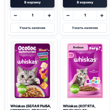
В корзину
В корзину
Количество
Количество
−
+
−
+
товара
товара
Whiskas
Whiskas
Узнать наличие
Узнать наличие
(ТЕЛЯТИНА
(ТРЕСКА)
И
75г
ЯЗЫК)
75г
Whiskas (БЕЛАЯ РЫБА,
Whiskas (КОТЯТА,