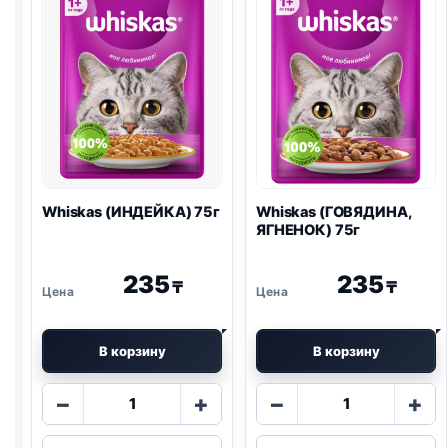
Whiskas (ИНДЕЙКА) 75г
Whiskas (ГОВЯДИНА,
ЯГНЕНОК) 75г
235
235
₸
₸
В корзину
В корзину
Количество
Количество
−
+
−
+
товара
товара
Whiskas
Whiskas