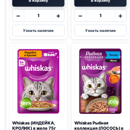
В корзину
В корзину
Количество
Количество
−
+
−
+
товара
товара
Whiskas
Whiskas
Узнать наличие
Узнать наличие
(ФОРЕЛЬ,
(ГОВЯДИНА,
ЛОСОСЬ)
ЯГНЕНОК)
в
в
желе
желе
75г
75г
Whiskas (ИНДЕЙКА,
Whiskas Рыбная
КРОЛИК) в желе 75г
коллекция (ЛОСОСЬ) в