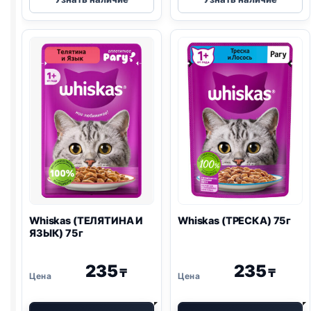
(ЛОСОСЬ)
(КУРИЦА)
85г
75г
Whiskas (ТЕЛЯТИНА И
Whiskas (ТРЕСКА) 75г
ЯЗЫК) 75г
235
235
₸
₸