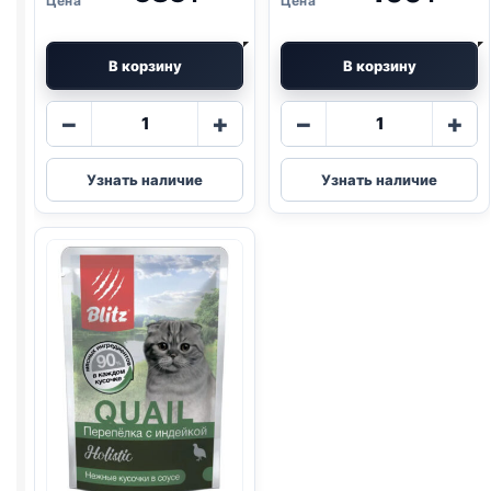
В корзину
В корзину
Количество
Количество
−
+
−
+
товара
товара
AlphaPet
Blitz
Узнать наличие
Узнать наличие
влаж.
(КУРИЦА,
(СТЕРИЛ.,
ИНДЕЙКА)
ЯГНЕНОК
85г
И
СЕРДЦЕ)
80г