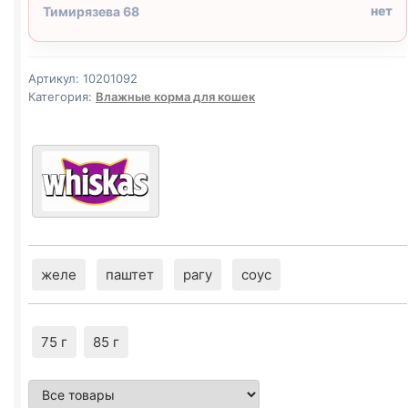
нет
Тимирязева 68
Артикул:
10201092
Категория:
Влажные корма для кошек
желе
паштет
рагу
соус
75 г
85 г