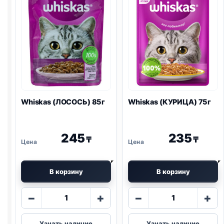
Whiskas (ЛОСОСЬ) 85г
Whiskas (КУРИЦА) 75г
245
235
₸
₸
В корзину
В корзину
Количество
Количество
−
+
−
+
товара
товара
Whiskas
Whiskas
Узнать наличие
Узнать наличие