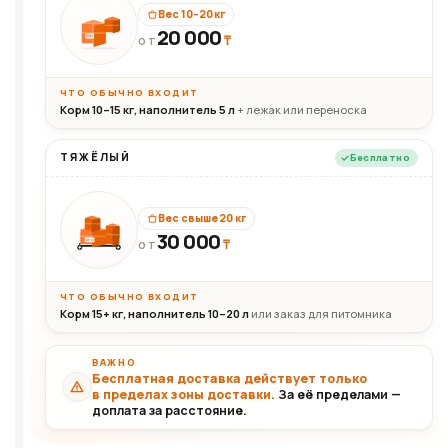
Вес 10–20 кг
20 000
₸
20кг
ОТ
ЧТО ОБЫЧНО ВХОДИТ
Корм 10–15 кг, наполнитель 5 л
+ лежак или переноска
ТЯЖЁЛЫЙ
Бесплатно
Вес свыше 20 кг
30 000
₸
30+кг
ОТ
ЧТО ОБЫЧНО ВХОДИТ
Корм 15+ кг, наполнитель 10–20 л
или заказ для питомника
ВАЖНО
Бесплатная доставка действует только
в пределах зоны доставки.
За её пределами —
доплата за расстояние.