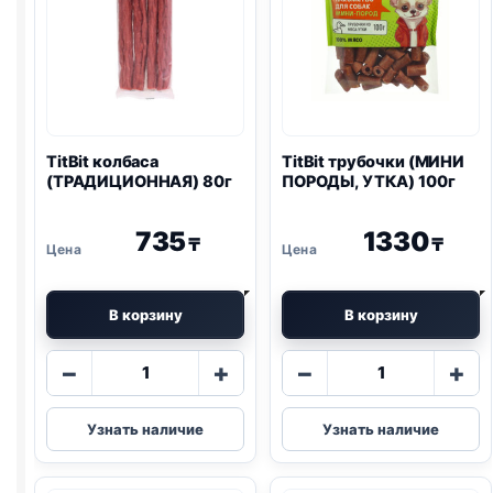
TitBit колбаса
TitBit трубочки (МИНИ
(ТРАДИЦИОННАЯ) 80г
ПОРОДЫ, УТКА) 100г
735
1330
₸
₸
В корзину
В корзину
Количество
Количество
−
+
−
+
товара
товара
TitBit
TitBit
Узнать наличие
Узнать наличие
колбаса
трубочки
(ТРАДИЦИОННАЯ)
(МИНИ
80г
ПОРОДЫ,