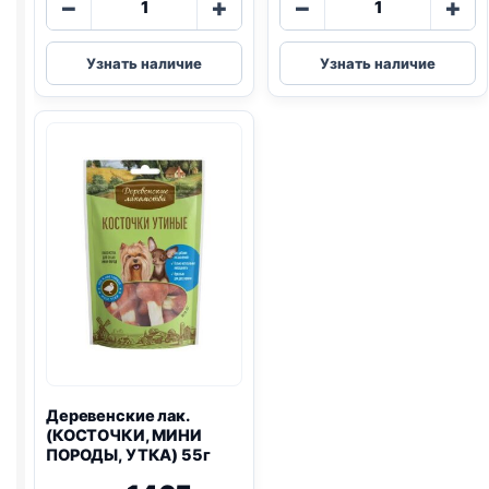
−
+
−
+
товара
товара
Деревенские
Деревенские
Узнать наличие
Узнать наличие
лак.
лак.
(УТКА,
печенье
СОЛОМКА)
(КРОЛИК,
90г
МОРКОВЬ)
100г
Деревенские лак.
(КОСТОЧКИ, МИНИ
ПОРОДЫ, УТКА) 55г