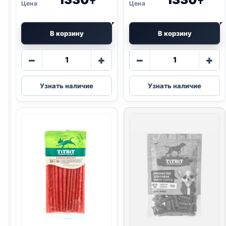
₸
₸
В корзину
В корзину
Количество
Количество
−
+
−
+
товара
товара
TitBit
TitBit
Узнать наличие
Узнать наличие
дольки
нарезка
(МИНИ
(МИНИ
ПОРОДЫ,
ПОРОДЫ,
ТЕЛЯТИНА)
УТКА)
70г
70г