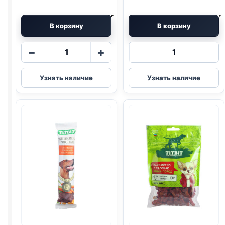
В корзину
В корзину
Количество
Количество
−
+
товара
товара
TitBit
TitBit
Узнать наличие
Узнать наличие
(ГОВЯДИНА,
косточки
КУРАГА)
(ГОВЯДИНА)
50г
145г