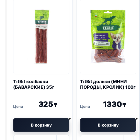
УТКА)
100г
TitBit колбаски
TitBit дольки (МИНИ
(БАВАРСКИЕ) 35г
ПОРОДЫ, КРОЛИК) 100г
325
1330
₸
₸
В корзину
В корзину
Количество
Количество