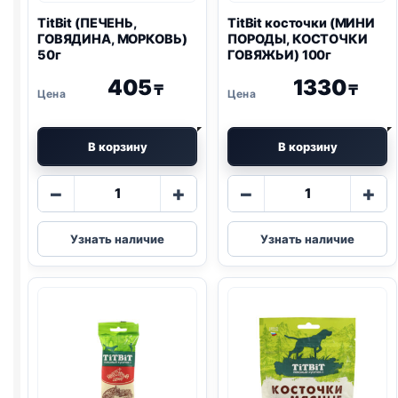
TitBit (ПЕЧЕНЬ,
TitBit косточки (МИНИ
ГОВЯДИНА, МОРКОВЬ)
ПОРОДЫ, КОСТОЧКИ
50г
ГОВЯЖЬИ) 100г
405
1330
₸
₸
В корзину
В корзину
Количество
Количество
−
+
−
+
товара
товара
TitBit
TitBit
Узнать наличие
Узнать наличие
(ПЕЧЕНЬ,
косточки
ГОВЯДИНА,
(МИНИ
МОРКОВЬ)
ПОРОДЫ,
50г
КОСТОЧКИ
ГОВЯЖЬИ)
100г