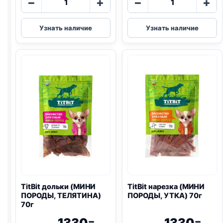
−
+
−
+
товара
товара
TitBit
TitBit
Узнать наличие
Узнать наличие
колбаски
дольки
(БАВАРСКИЕ)
(МИНИ
35г
ПОРОДЫ,
КРОЛИК)
100г
TitBit дольки (МИНИ
TitBit нарезка (МИНИ
ПОРОДЫ, ТЕЛЯТИНА)
ПОРОДЫ, УТКА) 70г
70г
1330
1330