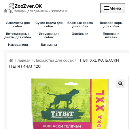
ZooZver.OK
Меню
товары для домашних животных
Лакомства для
Сухие корма для
Влажные корма
Весовой корм
На главную
собак
собак
для собак
для собак
Ветеринарные
Игрушки для
Ошейники
Поводки и
диеты для собак
собак
шлейки
Каталог
Намордники
Витамины
Наши магазины
Главная
Лакомства для собак
TITBIT XXL КОЛБАСКИ
(ТЕЛЯТИНА) 420Г
Вакансии