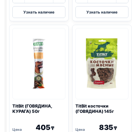
товара
товара
TitBit
TitBit
Узнать наличие
Узнать наличие
Золотая
колбаса
коллекция
(КАЛЬЯРИ)
колбаски
20г
(ЧОРИЗО,
ГОВЯДИНА)
80г
TitBit (ГОВЯДИНА,
TitBit косточки
КУРАГА) 50г
(ГОВЯДИНА) 145г
405
835
₸
₸