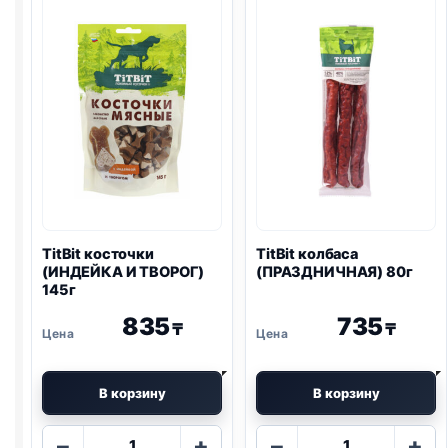
TitBit косточки
TitBit колбаса
(ИНДЕЙКА И ТВОРОГ)
(ПРАЗДНИЧНАЯ) 80г
145г
835
735
₸
₸
В корзину
В корзину
Количество
Количество
−
+
−
+