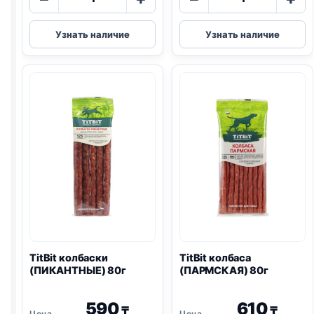
товара
товара
TitBit
TitBit
Узнать наличие
Узнать наличие
косточки
колбаса
(ИНДЕЙКА
(ПРАЗДНИЧН
И
80г
ТВОРОГ)
145г
TitBit колбаски
TitBit колбаса
(ПИКАНТНЫЕ) 80г
(ПАРМСКАЯ) 80г
590
610
₸
₸