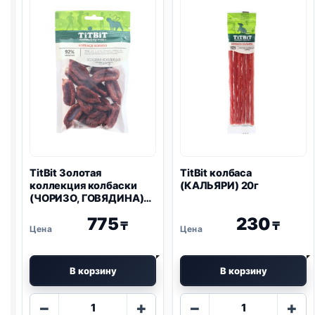
ПОРОДЫ,
колечки
КРОЛИК)
100г
100г
TitBit Золотая
TitBit колбаса
коллекция колбаски
(КАЛЬЯРИ) 20г
(ЧОРИЗО, ГОВЯДИНА)
80г
775
230
₸
₸
В корзину
В корзину
Количество
Количество
−
+
−
+