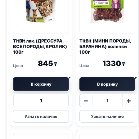
TitBit лак. (ДРЕССУРА,
TitBit (МИНИ ПОРОДЫ,
ВСЕ ПОРОДЫ, КРОЛИК)
БАРАНИНА) колечки
100г
100г
845
1330
₸
₸
В корзину
В корзину
Количество
Количество
−
+
товара
товара
TitBit
TitBit
Узнать наличие
Узнать наличие
лак.
(МИНИ
(ДРЕССУРА,
ПОРОДЫ,
ВСЕ
БАРАНИНА)