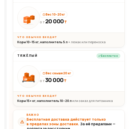
Вес 10–20 кг
20 000
₸
20кг
ОТ
ЧТО ОБЫЧНО ВХОДИТ
Корм 10–15 кг, наполнитель 5 л
+ лежак или переноска
ТЯЖЁЛЫЙ
Бесплатно
Вес свыше 20 кг
30 000
₸
30+кг
ОТ
ЧТО ОБЫЧНО ВХОДИТ
Корм 15+ кг, наполнитель 10–20 л
или заказ для питомника
ВАЖНО
Бесплатная доставка действует только
в пределах зоны доставки.
За её пределами —
доплата за расстояние.