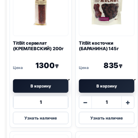
TitBit сервелат
TitBit косточки
(КРЕМЛЕВСКИЙ) 200г
(БАРАНИНА) 145г
1300
835
₸
₸
В корзину
В корзину
Количество
Количество
−
+
товара
товара
TitBit
TitBit
Узнать наличие
Узнать наличие
сервелат
косточки
(КРЕМЛЕВСКИЙ)
(БАРАНИНА)
200г
145г