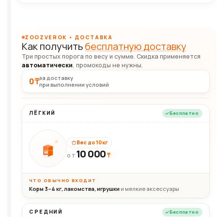
ZOOZVEROK • ДОСТАВКА
Как получить
бесплатную доставку
Три простых порога по весу и сумме. Скидка применяется
автоматически
, промокоды не нужны.
за доставку
0 ₸
при выполнении условий
ЛЁГКИЙ
Бесплатно
Вес до 10 кг
10 000
10кг
₸
ОТ
ЧТО ОБЫЧНО ВХОДИТ
Корм 3–4 кг, лакомства, игрушки
и мелкие аксессуары
СРЕДНИЙ
Бесплатно