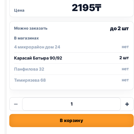
2195
₸
Цена
до 2 шт
Можно заказать
В магазинах
нет
4 микрорайон дом 24
2 шт
Карасай Батыра 90/92
нет
Панфилова 32
нет
Тимирязева 68
Количество
−
+
товара
TitBit
В корзину
XXL
колбаски