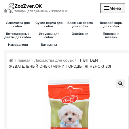
ZooZver.OK
Меню
товары для домашних животных
Лакомства для
Сухие корма для
Влажные корма
Весовой корм
На главную
собак
собак
для собак
для собак
Ветеринарные
Игрушки для
Ошейники
Поводки и
диеты для собак
собак
шлейки
Каталог
Намордники
Витамины
Наши магазины
Главная
Лакомства для собак
TITBIT DENT
ЖЕВАТЕЛЬНЫЙ СНЕК (МИНИ ПОРОДЫ, ЯГНЕНОК) 20Г
Вакансии