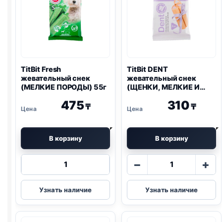
TitBit Fresh
TitBit DENT
жевательный снек
жевательный снек
(МЕЛКИЕ ПОРОДЫ) 55г
(ЩЕНКИ, МЕЛКИЕ И
СРЕДНИЕ ПОРОДЫ,
475
310
ЙОГУРТ) 40г
₸
₸
В корзину
В корзину
Количество
Количество
−
+
товара
товара
TitBit
TitBit
Узнать наличие
Узнать наличие
Fresh
DENT
жевательный
жевательный
снек
снек