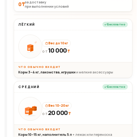
за доставку
0 ₸
при выполнении условий
ЛЁГКИЙ
Бесплатно
Вес до 10 кг
10 000
10кг
₸
ОТ
ЧТО ОБЫЧНО ВХОДИТ
Корм 3–4 кг, лакомства, игрушки
и мелкие аксессуары
СРЕДНИЙ
Бесплатно
Вес 10–20 кг
20 000
₸
20кг
ОТ
ЧТО ОБЫЧНО ВХОДИТ
Корм 10–15 кг, наполнитель 5 л
+ лежак или переноска