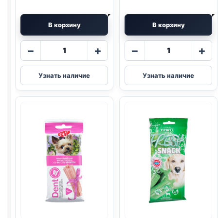
В корзину
В корзину
Количество
Количество
−
+
−
+
товара
товара
TitBit
TitBit
Узнать наличие
Узнать наличие
DENT
DENT
жевательный
жевательный
снек
снек
(МИНИ
(МИНИ
ПОРОДЫ,
ПОРОДЫ,
ПЕЧЕНЬ
ТВОРОГ)
ГОВЯЖЬЯ)
30г
40г