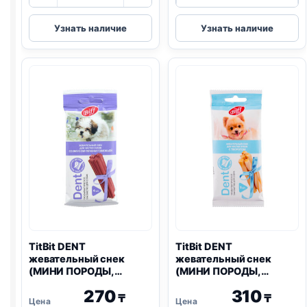
товара
товара
TitBit
TitBit
Узнать наличие
Узнать наличие
DENT
DENT
жевательный
Biff
снек
жевательный
(МИНИ
снек
ПОРОДЫ,
(DENTAL,
УТКА)
СРЕДНИЕ
20г
ПОРОДЫ,
ГОВЯДИНА)
77г
TitBit DENT
TitBit DENT
жевательный снек
жевательный снек
(МИНИ ПОРОДЫ,
(МИНИ ПОРОДЫ,
ПЕЧЕНЬ ГОВЯЖЬЯ) 40г
ТВОРОГ) 30г
270
310
₸
₸