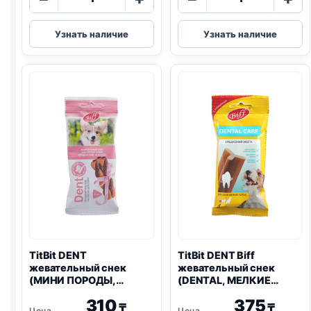
товара
товара
TitBit
TitBit
Узнать наличие
Узнать наличие
DENT
DENT
жевательный
жевательный
снек
снек
(МИНИ
(СРЕДНИЕ
ПОРОДЫ,
ПОРОДЫ,
СЫР)
КРОЛИК)
40г
50г
TitBit DENT
TitBit DENT Biff
жевательный снек
жевательный снек
(МИНИ ПОРОДЫ,
(DENTAL, МЕЛКИЕ
ЛОСОСЬ) 40г
ПОРОДЫ, ГОВЯДИНА)
310
375
45г
₸
₸