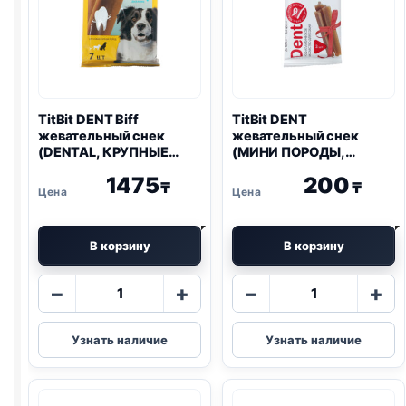
TitBit DENT Biff
TitBit DENT
жевательный снек
жевательный снек
(DENTAL, КРУПНЫЕ
(МИНИ ПОРОДЫ,
ПОРОДЫ, ГОВЯДИНА)
ГОВЯДИНА) 20г
1475
200
270г
₸
₸
В корзину
В корзину
Количество
Количество
−
+
−
+
товара
товара
TitBit
TitBit
Узнать наличие
Узнать наличие
DENT
DENT
Biff
жевательный
жевательный
снек