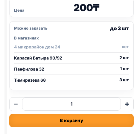
200
₸
Цена
до 3 шт
Можно заказать
В магазинах
нет
4 микрорайон дом 24
2 шт
Карасай Батыра 90/92
1 шт
Панфилова 32
3 шт
Тимирязева 68
Количество
−
+
товара
TitBit
В корзину
DENT
жевательный