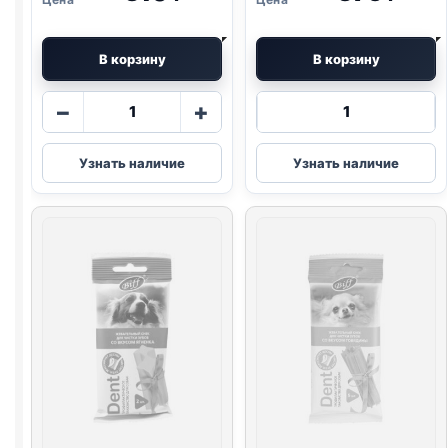
В корзину
В корзину
Количество
Количество
−
+
товара
товара
TitBit
TitBit
Узнать наличие
Узнать наличие
DENT
DENT
жевательный
Biff
снек
жевательный
(МИНИ
снек
ПОРОДЫ,
(DENTAL,
ЛОСОСЬ)
МЕЛКИЕ
40г
ПОРОДЫ,
ГОВЯДИНА)
45г