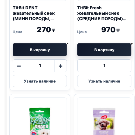
TitBit DENT
TitBit Fresh
жевательный снек
жевательный снек
(МИНИ ПОРОДЫ,
(СРЕДНИЕ ПОРОДЫ)
КРЕВЕТКИ) 35г
150г
270
970
₸
₸
В корзину
В корзину
Количество
Количество
−
+
товара
товара
TitBit
TitBit
Узнать наличие
Узнать наличие
DENT
Fresh
жевательный
жевательный
снек
снек
(МИНИ
(СРЕДНИЕ
ПОРОДЫ,
ПОРОДЫ)
КРЕВЕТКИ)
150г
35г