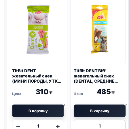
снек
(МИНИ
(DENTAL,
ПОРОДЫ,
КРУПНЫЕ
ГОВЯДИНА)
ПОРОДЫ,
20г
ГОВЯДИНА)
270г
TitBit DENT
TitBit DENT Biff
жевательный снек
жевательный снек
(МИНИ ПОРОДЫ, УТКА)
(DENTAL, СРЕДНИЕ
20г
ПОРОДЫ, ГОВЯДИНА)
310
485
77г
₸
₸
В корзину
В корзину
Количество
Количество
−
+