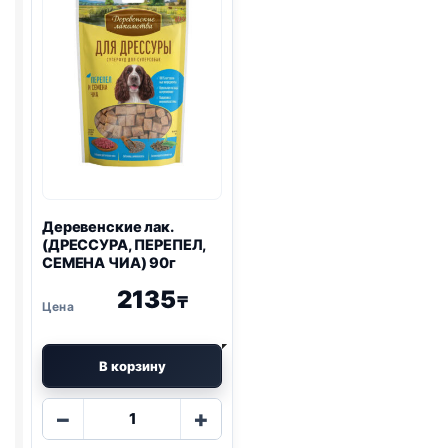
НАРЕЗКА)
УТКА)
55г
55г
Деревенские лак.
(ДРЕССУРА, ПЕРЕПЕЛ,
СЕМЕНА ЧИА) 90г
2135
₸
В корзину
Количество
−
+
товара