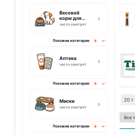
Весовой
›
корм для
собак
часто смотрят
Похожие категории
9
Аптека
›
часто смотрят
Похожие категории
9
20 г
Миски
›
часто смотрят
Похожие категории
9