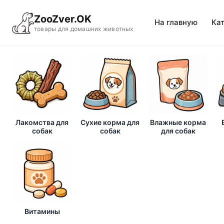
ZooZver.OK
На главную
Ка
товары для домашних животных
Лакомства для
Сухие корма для
Влажные корма
собак
собак
для собак
Витамины