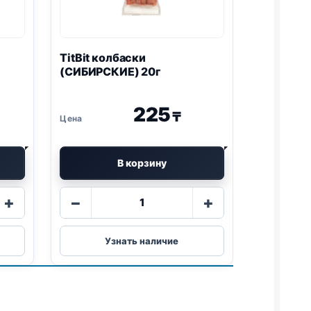
TitBit колбаски
(СИБИРСКИЕ) 20г
225
₸
В корзину
Количество
+
−
+
товара
TitBit
колбаски
Узнать наличие
(СИБИРСКИЕ)
20г
)