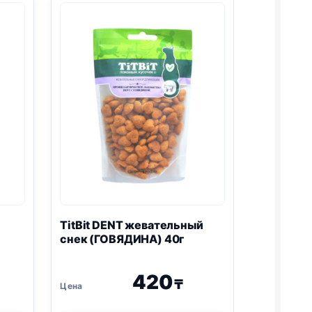
TitBit DENT жевательный
снек (ГОВЯДИНА) 40г
420
₸