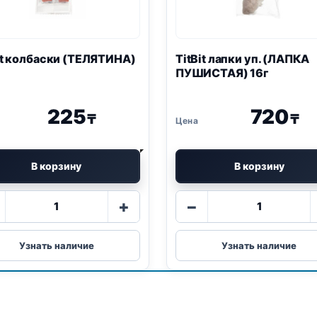
it колбаски (ТЕЛЯТИНА)
TitBit лапки уп. (ЛАПКА
ПУШИСТАЯ) 16г
225
720
₸
₸
В корзину
В корзину
Количество
Количество
+
−
товара
товара
TitBit
TitBit
колбаски
лапки
Узнать наличие
Узнать наличие
(ТЕЛЯТИНА)
уп.
20г
(ЛАПКА
ПУШИСТАЯ
16г