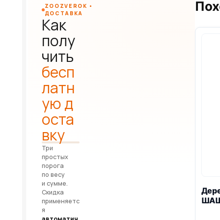
Пох
ZOOZVEROK •
ДОСТАВКА
Как
полу
чить
бесп
латн
ую д
оста
вку
Три
простых
порога
по весу
и сумме.
Дере
Скидка
ШАШ
применяетс
я
автоматич