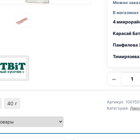
Можно зака
В магазинах
4 микрорай
Карасай Ба
Панфилова 
Тимирязева
Количе
−
товара
TitBit
колбас
Артикул:
100150
40 г
(ПОСО
Категория:
Лако
20г