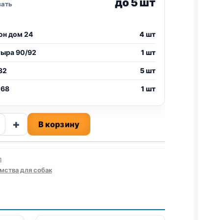
до 5 шт
зать
он дом 24
4 шт
тыра 90/92
1 шт
32
5 шт
 68
1 шт
ство
+
В корзину
ки
1
ЛЬСКИЕ)
мства для собак