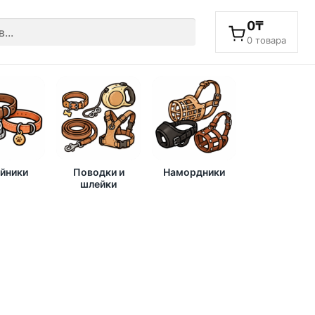
0
₸
0 товара
йники
Поводки и
Намордники
шлейки