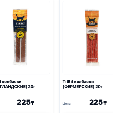
it колбаски
TitBit колбаски
ТЛАНДСКИЕ) 20г
(ФЕРМЕРСКИЕ) 20г
225
225
₸
₸