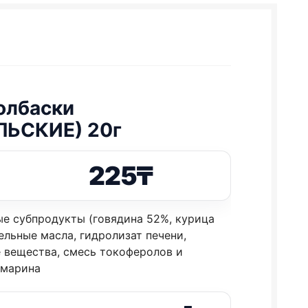
колбаски
ЬСКИЕ) 20г
225
₸
ые субпродукты (говядина 52%, курица
ельные масла, гидролизат печени,
 вещества, смесь токоферолов и
змарина