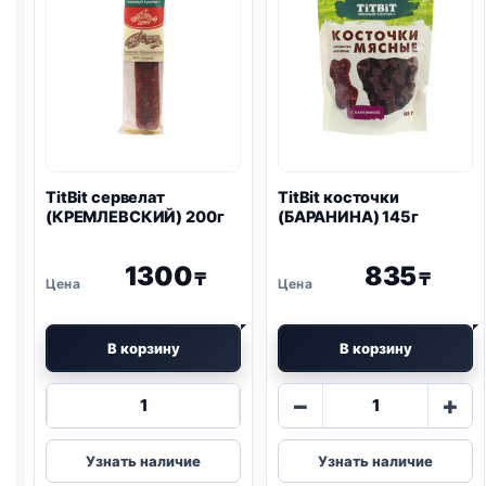
TitBit сервелат
TitBit косточки
(КРЕМЛЕВСКИЙ) 200г
(БАРАНИНА) 145г
1300
835
₸
₸
В корзину
В корзину
Количество
Количество
−
+
товара
товара
TitBit
TitBit
Узнать наличие
Узнать наличие
сервелат
косточки