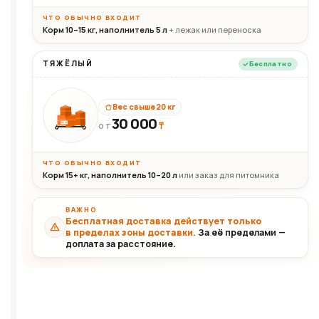
ЧТО ОБЫЧНО ВХОДИТ
Корм 10–15 кг, наполнитель 5 л
+ лежак или переноска
ТЯЖЁЛЫЙ
Бесплатно
Вес свыше 20 кг
30 000
₸
30+кг
ОТ
ЧТО ОБЫЧНО ВХОДИТ
Корм 15+ кг, наполнитель 10–20 л
или заказ для питомника
ВАЖНО
Бесплатная доставка действует только
в пределах зоны доставки.
За её пределами —
доплата за расстояние.