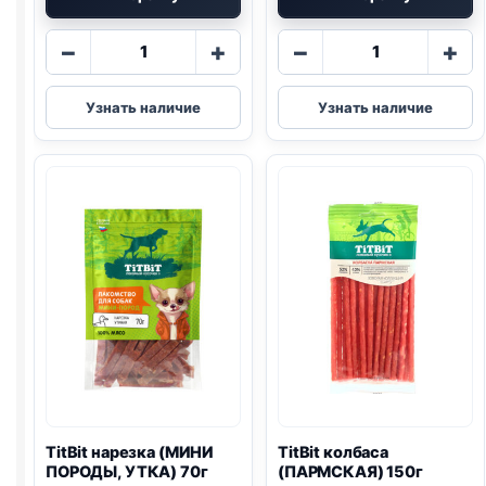
Количество
Количество
−
+
−
+
товара
товара
TitBit
TitBit
Узнать наличие
Узнать наличие
дольки
дольки
(МИНИ
(МИНИ
ПОРОДЫ,
ПОРОДЫ,
КРОЛИК)
ТЕЛЯТИНА)
100г
70г
TitBit нарезка (МИНИ
TitBit колбаса
ПОРОДЫ, УТКА) 70г
(ПАРМСКАЯ) 150г