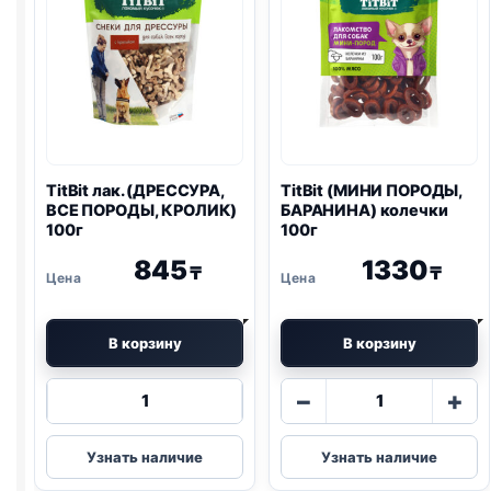
TitBit лак. (ДРЕССУРА,
TitBit (МИНИ ПОРОДЫ,
ВСЕ ПОРОДЫ, КРОЛИК)
БАРАНИНА) колечки
100г
100г
845
1330
₸
₸
В корзину
В корзину
Количество
Количество
−
+
товара
товара
TitBit
TitBit
Узнать наличие
Узнать наличие
лак.
(МИНИ