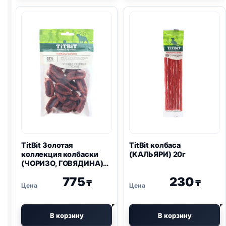
(ДРЕССУРА,
ПОРОДЫ,
ВСЕ
БАРАНИНА)
ПОРОДЫ,
колечки
КРОЛИК)
100г
100г
TitBit Золотая
TitBit колбаса
коллекция колбаски
(КАЛЬЯРИ) 20г
(ЧОРИЗО, ГОВЯДИНА)
80г
775
230
₸
₸
В корзину
В корзину