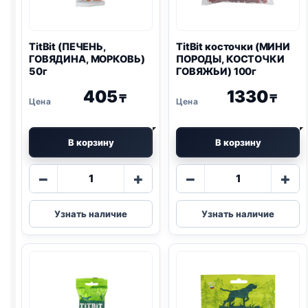
TitBit (ПЕЧЕНЬ,
TitBit косточки (МИНИ
ГОВЯДИНА, МОРКОВЬ)
ПОРОДЫ, КОСТОЧКИ
50г
ГОВЯЖЬИ) 100г
405
1330
₸
₸
В корзину
В корзину
Количество
Количество
−
+
−
+
товара
товара
TitBit
TitBit
Узнать наличие
Узнать наличие
(ПЕЧЕНЬ,
косточки
ГОВЯДИНА,
(МИНИ
МОРКОВЬ)
ПОРОДЫ,
50г
КОСТОЧКИ
ГОВЯЖЬИ)
100г