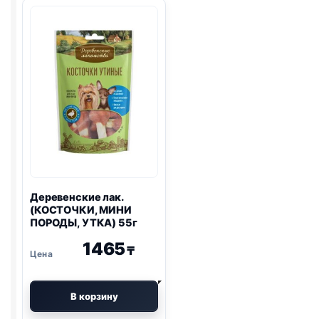
ПЕРЕПЕЛ,
ЩЕНКИ,
СЕМЕНА
УТКА)
ЧИА)
90г
90г
Деревенские лак.
(КОСТОЧКИ, МИНИ
ПОРОДЫ, УТКА) 55г
1465
₸
В корзину