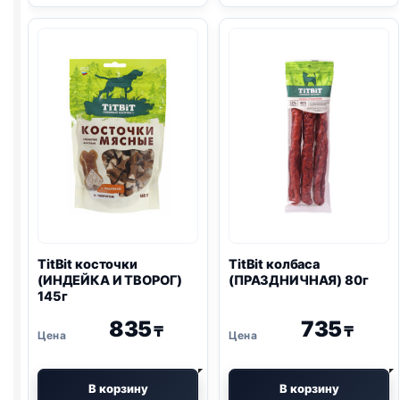
(КРЕМЛЕВСКИЙ)
(БАРАНИНА)
200г
145г
TitBit косточки
TitBit колбаса
(ИНДЕЙКА И ТВОРОГ)
(ПРАЗДНИЧНАЯ) 80г
145г
835
735
₸
₸
В корзину
В корзину