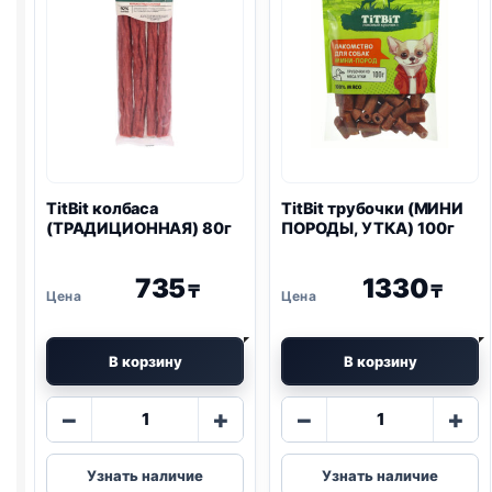
TitBit колбаса
TitBit трубочки (МИНИ
(ТРАДИЦИОННАЯ) 80г
ПОРОДЫ, УТКА) 100г
735
1330
₸
₸
В корзину
В корзину
Количество
Количество
−
+
−
+
товара
товара
TitBit
TitBit
Узнать наличие
Узнать наличие
колбаса
трубочки