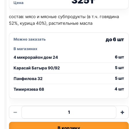
325
₸
Цена
состав: мясо и мясные субпродукты (в т.ч. говядина
52%, курица 40%), растительные масла
до 6 шт
Можно заказать
В магазинах
6 шт
4 микрорайон дом 24
5 шт
Карасай Батыра 90/92
5 шт
Панфилова 32
4 шт
Тимирязева 68
Количество
−
+
товара
TitBit
В корзину
колбаски