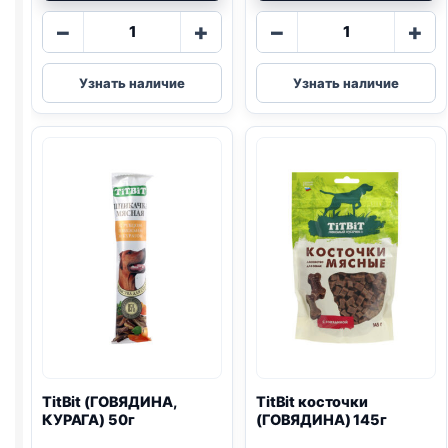
Количество
Количество
−
+
−
+
товара
товара
TitBit
TitBit
Узнать наличие
Узнать наличие
Золотая
колбаса
коллекция
(КАЛЬЯРИ)
колбаски
20г
(ЧОРИЗО,
ГОВЯДИНА)
80г
TitBit (ГОВЯДИНА,
TitBit косточки
КУРАГА) 50г
(ГОВЯДИНА) 145г