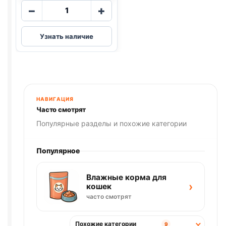
Количество
−
+
товара
Деревенские
Узнать наличие
лак.
(КОСТОЧКИ,
МИНИ
ПОРОДЫ,
УТКА)
55г
НАВИГАЦИЯ
Часто смотрят
Популярные разделы и похожие категории
Популярное
Влажные корма для
›
кошек
часто смотрят
Похожие категории
9