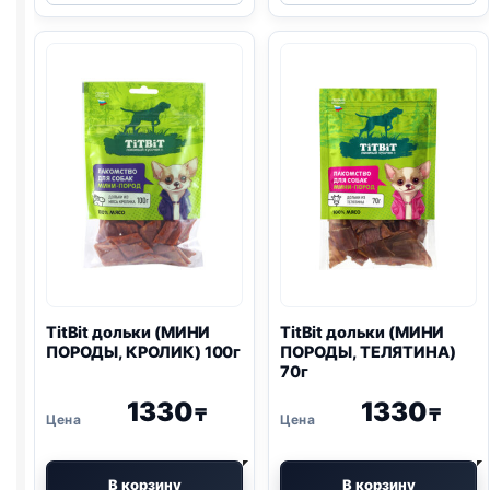
(ТРАДИЦИОННАЯ)
(МИНИ
80г
ПОРОДЫ,
УТКА)
100г
TitBit дольки (МИНИ
TitBit дольки (МИНИ
ПОРОДЫ, КРОЛИК) 100г
ПОРОДЫ, ТЕЛЯТИНА)
70г
1330
1330
₸
₸
В корзину
В корзину