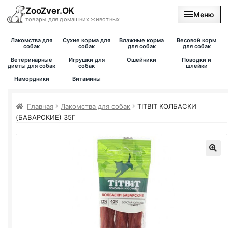
ZooZver.OK
Меню
товары для домашних животных
Лакомства для
Сухие корма для
Влажные корма
Весовой корм
На главную
собак
собак
для собак
для собак
Ветеринарные
Игрушки для
Ошейники
Поводки и
диеты для собак
собак
шлейки
Каталог
Намордники
Витамины
Наши магазины
Главная
Лакомства для собак
TITBIT КОЛБАСКИ
(БАВАРСКИЕ) 35Г
Вакансии