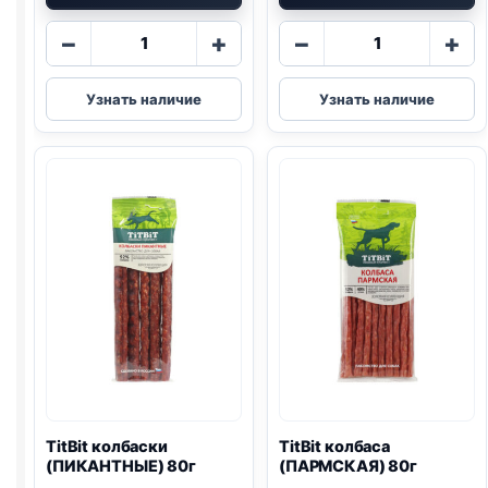
Количество
Количество
−
+
−
+
товара
товара
TitBit
TitBit
Узнать наличие
Узнать наличие
косточки
колбаса
(ИНДЕЙКА
(ПРАЗДНИЧН
И
80г
ТВОРОГ)
145г
TitBit колбаски
TitBit колбаса
(ПИКАНТНЫЕ) 80г
(ПАРМСКАЯ) 80г