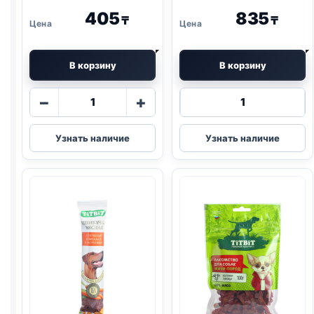
405
835
₸
₸
В корзину
В корзину
Количество
Количество
−
+
товара
товара
TitBit
TitBit
Узнать наличие
Узнать наличие
(ГОВЯДИНА,
косточки
КУРАГА)
(ГОВЯДИНА)
50г
145г