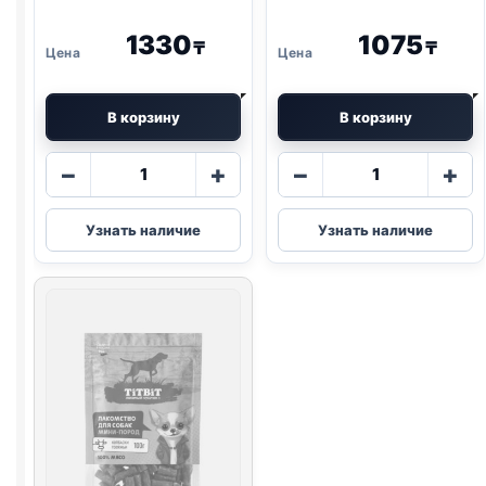
1330
1075
₸
₸
В корзину
В корзину
Количество
Количество
−
+
−
+
товара
товара
TitBit
TitBit
Узнать наличие
Узнать наличие
нарезка
колбаса
(МИНИ
(ПАРМСКАЯ)
ПОРОДЫ,
150г
УТКА)
70г