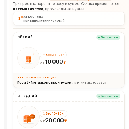
Три простых порога по весу и сумме. Скидка применяется
автоматически
, промокоды не нужны.
за доставку
0 ₸
при выполнении условий
ЛЁГКИЙ
Бесплатно
Вес до 10 кг
10 000
10кг
₸
ОТ
ЧТО ОБЫЧНО ВХОДИТ
Корм 3–4 кг, лакомства, игрушки
и мелкие аксессуары
СРЕДНИЙ
Бесплатно
Вес 10–20 кг
20 000
₸
20кг
ОТ