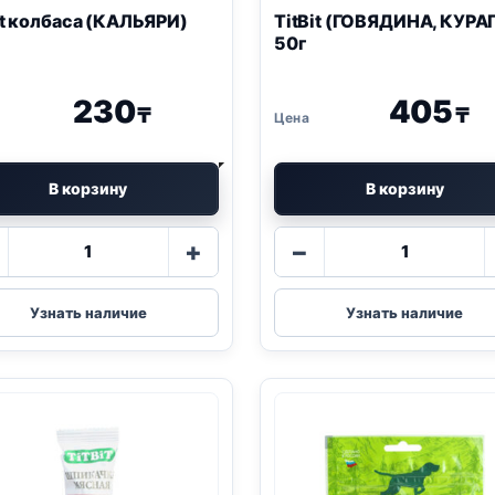
it колбаса (КАЛЬЯРИ)
TitBit (ГОВЯДИНА, КУРА
50г
230
405
₸
₸
В корзину
В корзину
Количество
Количество
+
−
товара
товара
TitBit
TitBit
колбаса
(ГОВЯДИНА
Узнать наличие
Узнать наличие
(КАЛЬЯРИ)
КУРАГА)
20г
50г