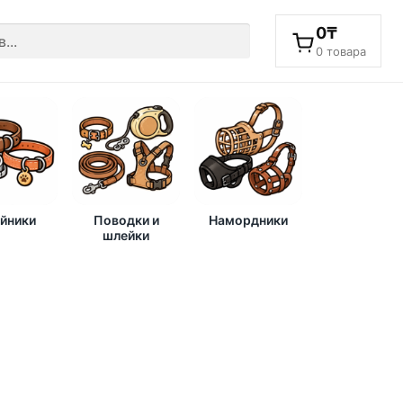
0
₸
0 товара
йники
Поводки и
Намордники
шлейки