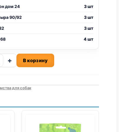
он дом 24
3 шт
тыра 90/92
3 шт
32
3 шт
 68
4 шт
ство
+
В корзину
а
КАЯ)
мства для собак