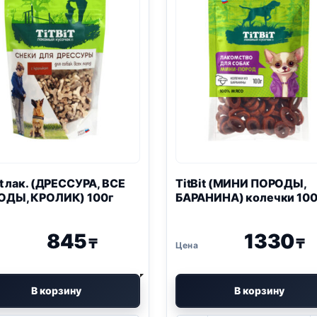
it лак. (ДРЕССУРА, ВСЕ
TitBit (МИНИ ПОРОДЫ,
ОДЫ, КРОЛИК) 100г
БАРАНИНА) колечки 100
845
1330
₸
₸
В корзину
В корзину