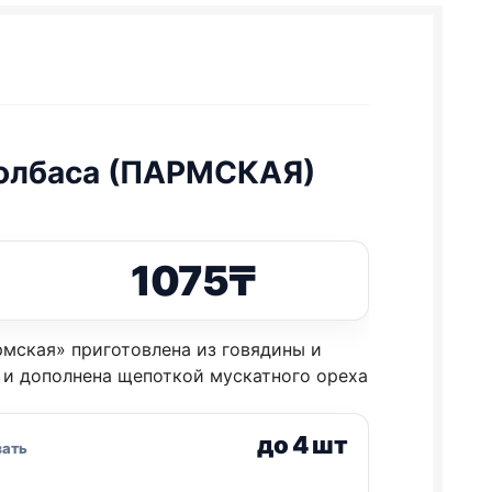
 колбаса (ПАРМСКАЯ)
1075
₸
мская» приготовлена из говядины и
 и дополнена щепоткой мускатного ореха
до 4 шт
зать