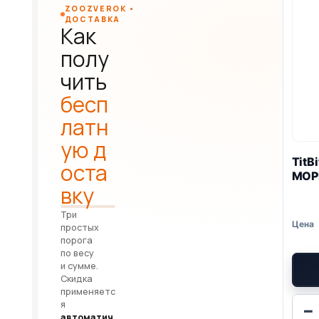
ZOOZVEROK •
ДОСТАВКА
Как
полу
чить
бесп
латн
ую д
TitB
оста
МОР
вку
Три
простых
порога
по весу
и сумме.
Скидка
применяетс
я
−
автоматич