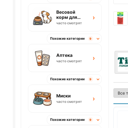
Весовой
›
корм для
собак
часто смотрят
Похожие категории
9
Аптека
›
часто смотрят
Похожие категории
9
Миски
›
часто смотрят
Похожие категории
9