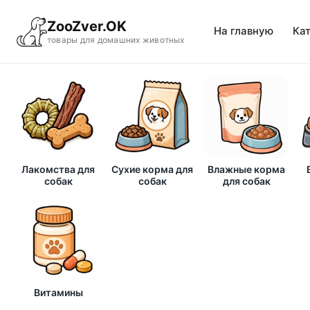
ZooZver.OK
На главную
Ка
товары для домашних животных
Лакомства для
Сухие корма для
Влажные корма
собак
собак
для собак
Витамины