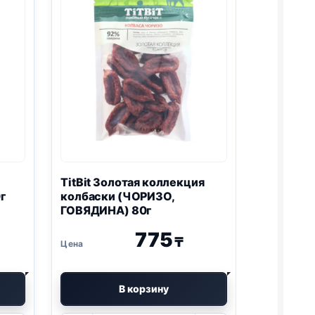
TitBit Золотая коллекция
г
колбаски (ЧОРИЗО,
ГОВЯДИНА) 80г
775
₸
В корзину