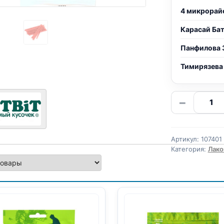
4 микрорай
Карасай Ба
Панфилова 
Тимирязева
Количе
−
товара
TitBit
колбас
Артикул:
107401
(ПАРМС
Категория:
Лако
150г