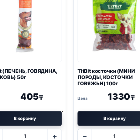
it (ПЕЧЕНЬ, ГОВЯДИНА,
TitBit косточки (МИНИ
КОВЬ) 50г
ПОРОДЫ, КОСТОЧКИ
ГОВЯЖЬИ) 100г
405
1330
₸
₸
В корзину
В корзину
Количество
Количество
+
−
товара
товара