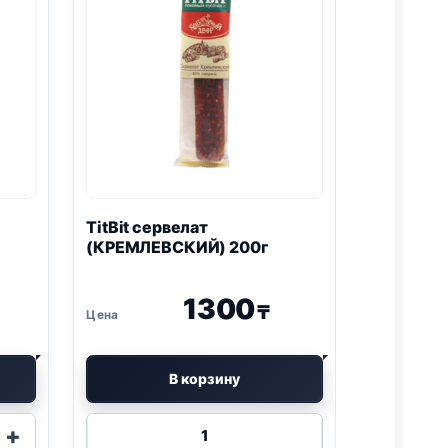
TitBit сервелат
(КРЕМЛЕВСКИЙ) 200г
1300
₸
В корзину
Количество
+
товара