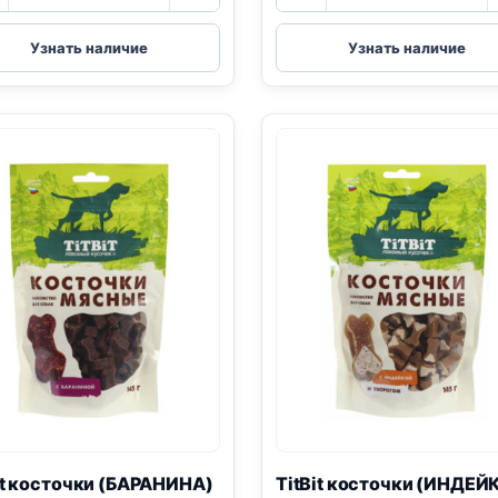
TitBit
TitBit
(ПЕЧЕНЬ,
косточки
Узнать наличие
Узнать наличие
ГОВЯДИНА,
(МИНИ
МОРКОВЬ)
ПОРОДЫ,
50г
КОСТОЧКИ
ГОВЯЖЬИ)
100г
е 20 кг
00
₸
it косточки (БАРАНИНА)
TitBit косточки (ИНДЕЙ