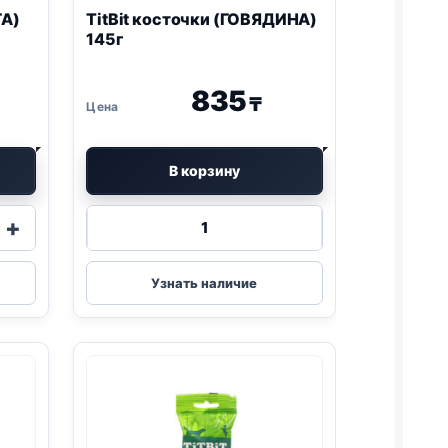
ГА)
TitBit косточки (ГОВЯДИНА)
145г
835
₸
В корзину
Количество
+
товара
TitBit
,
косточки
Узнать наличие
(ГОВЯДИНА)
145г