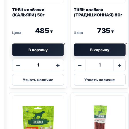
TitBit колбаски
TitBit колбаса
(КАЛЬЯРИ) 50г
(ТРАДИЦИОННАЯ) 80г
485
735
₸
₸
В корзину
В корзину
Количество
Количество
−
+
−
+
товара
товара
TitBit
TitBit
Узнать наличие
Узнать наличие
колбаски
колбаса
(КАЛЬЯРИ)
(ТРАДИЦИОН
50г
80г