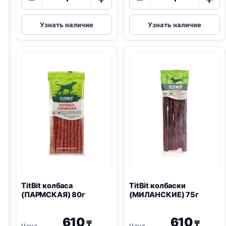
товара
товара
TitBit
TitBit
Узнать наличие
Узнать наличие
колбаса
колбаски
(ПРАЗДНИЧНАЯ)
(ПИКАНТНЫЕ
80г
80г
TitBit колбаса
TitBit колбаски
(ПАРМСКАЯ) 80г
(МИЛАНСКИЕ) 75г
610
610
₸
₸