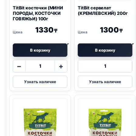
TitBit косточки (МИНИ
TitBit сервелат
ПОРОДЫ, КОСТОЧКИ
(КРЕМЛЕВСКИЙ) 200г
ГОВЯЖЬИ) 100г
1330
1300
₸
₸
В корзину
В корзину
Количество
Количество
−
+
товара
товара
TitBit
TitBit
Узнать наличие
Узнать наличие
косточки
сервелат
(МИНИ
(КРЕМЛЕВСК
ПОРОДЫ,
200г
КОСТОЧКИ
ГОВЯЖЬИ)
100г