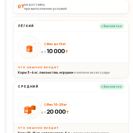
за доставку
0 ₸
при выполнении условий
ЛЁГКИЙ
Бесплатно
Вес до 10 кг
10 000
10кг
₸
ОТ
ЧТО ОБЫЧНО ВХОДИТ
Корм 3–4 кг, лакомства, игрушки
и мелкие аксессуары
СРЕДНИЙ
Бесплатно
Вес 10–20 кг
20 000
₸
20кг
ОТ
ЧТО ОБЫЧНО ВХОДИТ
Корм 10–15 кг, наполнитель 5 л
+ лежак или переноска