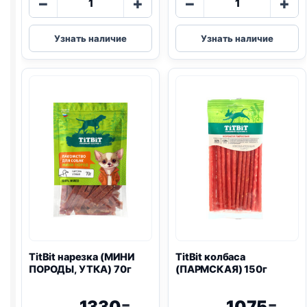
−
+
−
+
товара
товара
TitBit
TitBit
Узнать наличие
Узнать наличие
дольки
дольки
(МИНИ
(МИНИ
ПОРОДЫ,
ПОРОДЫ,
КРОЛИК)
ТЕЛЯТИНА)
100г
70г
TitBit нарезка (МИНИ
TitBit колбаса
ПОРОДЫ, УТКА) 70г
(ПАРМСКАЯ) 150г
1330
1075