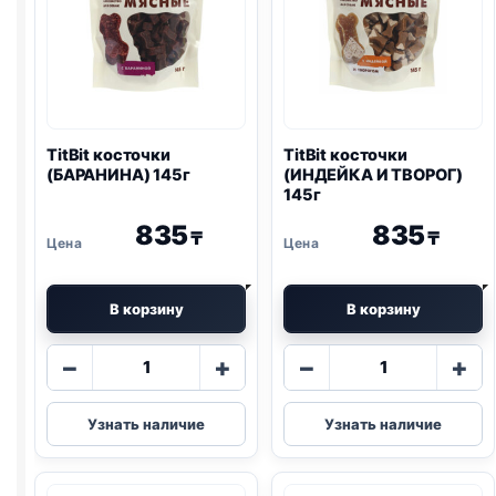
TitBit косточки
TitBit косточки
(БАРАНИНА) 145г
(ИНДЕЙКА И ТВОРОГ)
145г
835
835
₸
₸
В корзину
В корзину
Количество
Количество
−
+
−
+
товара
товара
TitBit
TitBit
Узнать наличие
Узнать наличие
косточки
косточки
(БАРАНИНА)
(ИНДЕЙКА
145г
И