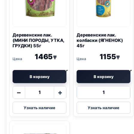
Деревенские лак.
Деревенские лак.
(МИНИ ПОРОДЫ, УТКА,
колбаски (ЯГНЕНОК)
ГРУДКИ) 55г
45г
1465
1155
₸
₸
В корзину
В корзину
Количество
Количество
−
+
товара
товара
Деревенские
Деревенские
Узнать наличие
Узнать наличие
лак.
лак.
(МИНИ
колбаски
ПОРОДЫ,
(ЯГНЕНОК)
УТКА,
45г