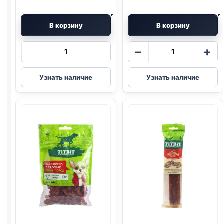
В корзину
В корзину
Количество
Количество
−
+
товара
товара
TitBit
TitBit
Узнать наличие
Узнать наличие
косточки
(ПЕЧЕНЬ,
(ГОВЯДИНА)
ГОВЯДИНА,
145г
МОРКОВЬ)
50г