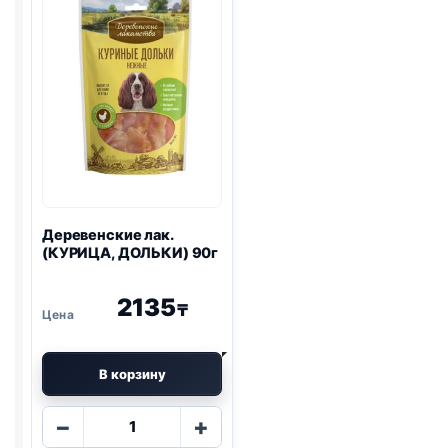
ГРУДКИ)
55г
Деревенские лак.
(КУРИЦА, ДОЛЬКИ) 90г
2135
₸
В корзину
Количество
−
+
товара