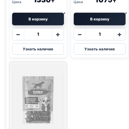
₸
₸
В корзину
В корзину
Количество
Количество
−
+
−
+
товара
товара
TitBit
TitBit
Узнать наличие
Узнать наличие
нарезка
колбаса
(МИНИ
(ПАРМСКАЯ)
ПОРОДЫ,
150г
УТКА)
70г