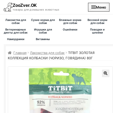
ZooZver.OK
Меню
товары для домашних животных
Лакомства для
Сухие корма для
Влажные корма
Весовой корм
На главную
собак
собак
для собак
для собак
Ветеринарные
Игрушки для
Ошейники
Поводки и
диеты для собак
собак
шлейки
Каталог
Намордники
Витамины
Наши магазины
Главная
Лакомства для собак
TITBIT ЗОЛОТАЯ
КОЛЛЕКЦИЯ КОЛБАСКИ (ЧОРИЗО, ГОВЯДИНА) 80Г
Вакансии