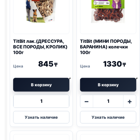
TitBit лак. (ДРЕССУРА,
TitBit (МИНИ ПОРОДЫ,
ВСЕ ПОРОДЫ, КРОЛИК)
БАРАНИНА) колечки
100г
100г
845
1330
₸
₸
В корзину
В корзину
Количество
Количество
−
+
товара
товара
TitBit
TitBit
Узнать наличие
Узнать наличие
лак.
(МИНИ
(ДРЕССУРА,
ПОРОДЫ,
ВСЕ
БАРАНИНА)