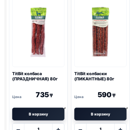
ТВОРОГ)
145г
TitBit колбаса
TitBit колбаски
(ПРАЗДНИЧНАЯ) 80г
(ПИКАНТНЫЕ) 80г
735
590
₸
₸
В корзину
В корзину
Количество
Количество
−
+
−
+