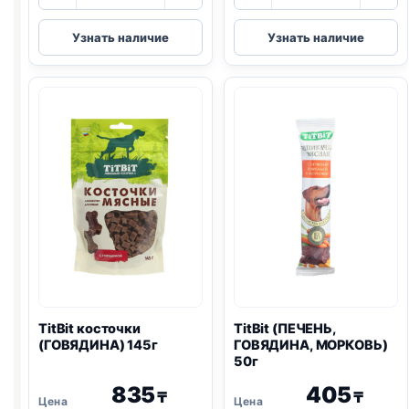
товара
товара
TitBit
TitBit
Узнать наличие
Узнать наличие
колбаса
(ГОВЯДИНА,
(КАЛЬЯРИ)
КУРАГА)
20г
50г
TitBit косточки
TitBit (ПЕЧЕНЬ,
(ГОВЯДИНА) 145г
ГОВЯДИНА, МОРКОВЬ)
50г
835
405
₸
₸