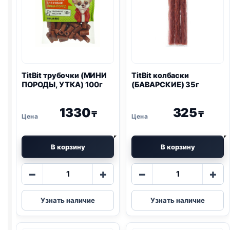
TitBit трубочки (МИНИ
TitBit колбаски
ПОРОДЫ, УТКА) 100г
(БАВАРСКИЕ) 35г
1330
325
₸
₸
В корзину
В корзину
Количество
Количество
−
+
−
+
товара
товара
TitBit
TitBit
Узнать наличие
Узнать наличие
трубочки
колбаски
(МИНИ
(БАВАРСКИЕ)
ПОРОДЫ,
35г