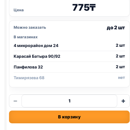
775
₸
Цена
до 2 шт
Можно заказать
В магазинах
2 шт
4 микрорайон дом 24
2 шт
Карасай Батыра 90/92
2 шт
Панфилова 32
нет
Тимирязева 68
Количество
−
+
товара
TitBit
В корзину
Золотая
коллекция