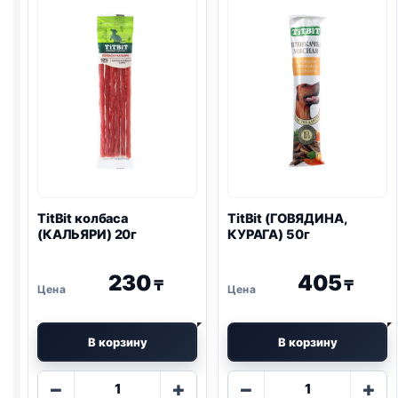
ПОРОДЫ,
колечки
КРОЛИК)
100г
100г
TitBit колбаса
TitBit (ГОВЯДИНА,
(КАЛЬЯРИ) 20г
КУРАГА) 50г
230
405
₸
₸
В корзину
В корзину
Количество
Количество
−
+
−
+