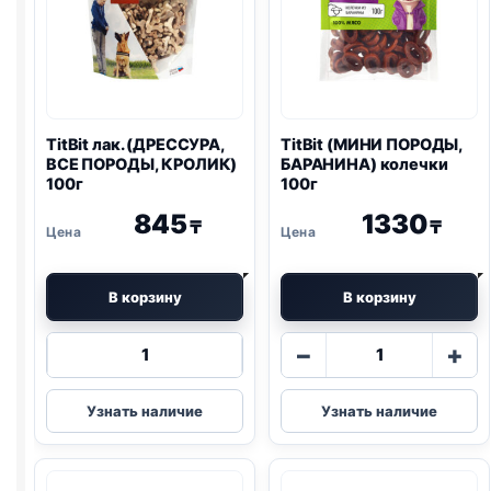
TitBit лак. (ДРЕССУРА,
TitBit (МИНИ ПОРОДЫ,
ВСЕ ПОРОДЫ, КРОЛИК)
БАРАНИНА) колечки
100г
100г
845
1330
₸
₸
В корзину
В корзину
Количество
Количество
−
+
товара
товара
TitBit
TitBit
Узнать наличие
Узнать наличие
лак.
(МИНИ
(ДРЕССУРА,
ПОРОДЫ,
ВСЕ
БАРАНИНА)