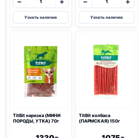
−
+
−
+
товара
товара
TitBit
TitBit
Узнать наличие
Узнать наличие
дольки
дольки
(МИНИ
(МИНИ
ПОРОДЫ,
ПОРОДЫ,
КРОЛИК)
ТЕЛЯТИНА)
100г
70г
TitBit нарезка (МИНИ
TitBit колбаса
ПОРОДЫ, УТКА) 70г
(ПАРМСКАЯ) 150г
1330
1075