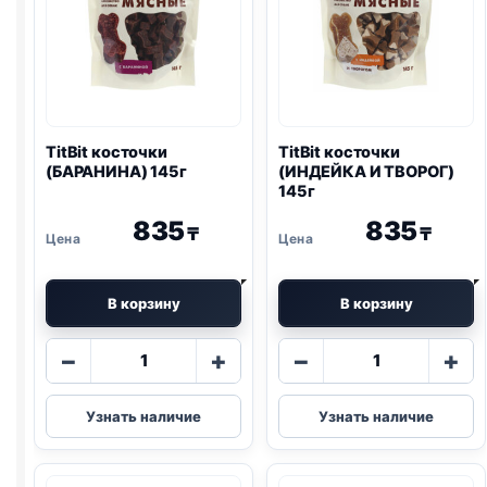
TitBit косточки
TitBit косточки
(БАРАНИНА) 145г
(ИНДЕЙКА И ТВОРОГ)
145г
835
835
₸
₸
В корзину
В корзину
Количество
Количество
−
+
−
+
товара
товара
TitBit
TitBit
Узнать наличие
Узнать наличие
косточки
косточки
(БАРАНИНА)
(ИНДЕЙКА
145г
И