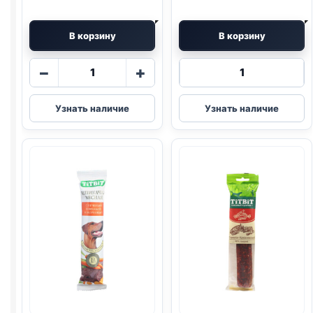
В корзину
В корзину
Количество
Количество
−
+
товара
товара
TitBit
TitBit
Узнать наличие
Узнать наличие
(ГОВЯДИНА,
косточки
КУРАГА)
(ГОВЯДИНА)
50г
145г