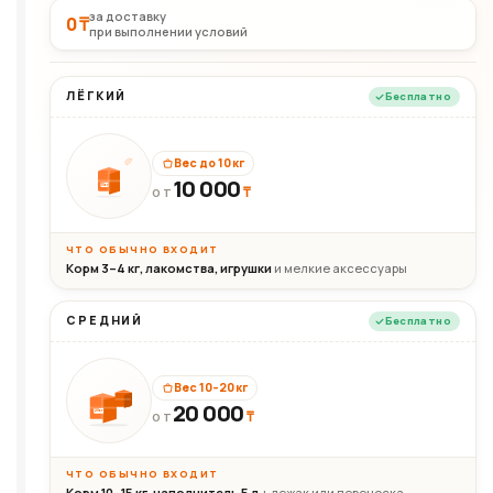
за доставку
0 ₸
при выполнении условий
ЛЁГКИЙ
Бесплатно
Вес до 10 кг
10 000
10кг
₸
ОТ
ЧТО ОБЫЧНО ВХОДИТ
Корм 3–4 кг, лакомства, игрушки
и мелкие аксессуары
СРЕДНИЙ
Бесплатно
Вес 10–20 кг
20 000
₸
20кг
ОТ
ЧТО ОБЫЧНО ВХОДИТ
Корм 10–15 кг, наполнитель 5 л
+ лежак или переноска