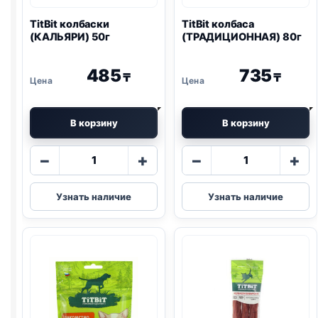
TitBit колбаски
TitBit колбаса
(КАЛЬЯРИ) 50г
(ТРАДИЦИОННАЯ) 80г
485
735
₸
₸
В корзину
В корзину
Количество
Количество
−
+
−
+
товара
товара
TitBit
TitBit
Узнать наличие
Узнать наличие
колбаски
колбаса
(КАЛЬЯРИ)
(ТРАДИЦИОН
50г
80г