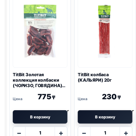
ПОРОДЫ,
колечки
КРОЛИК)
100г
100г
TitBit Золотая
TitBit колбаса
коллекция колбаски
(КАЛЬЯРИ) 20г
(ЧОРИЗО, ГОВЯДИНА)
80г
775
230
₸
₸
В корзину
В корзину
Количество
Количество
−
+
−
+