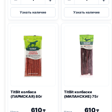
товара
товара
TitBit
TitBit
Узнать наличие
Узнать наличие
колбаса
колбаски
(ПРАЗДНИЧНАЯ)
(ПИКАНТНЫЕ
80г
80г
TitBit колбаса
TitBit колбаски
(ПАРМСКАЯ) 80г
(МИЛАНСКИЕ) 75г
610
610
₸
₸