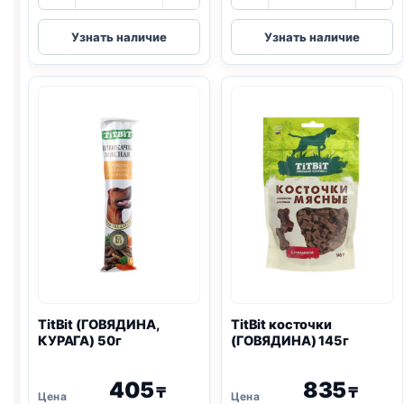
товара
товара
TitBit
TitBit
Узнать наличие
Узнать наличие
Золотая
колбаса
коллекция
(КАЛЬЯРИ)
колбаски
20г
(ЧОРИЗО,
ГОВЯДИНА)
80г
TitBit (ГОВЯДИНА,
TitBit косточки
КУРАГА) 50г
(ГОВЯДИНА) 145г
405
835
₸
₸