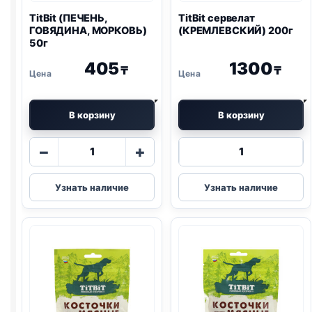
TitBit (ПЕЧЕНЬ,
TitBit сервелат
ГОВЯДИНА, МОРКОВЬ)
(КРЕМЛЕВСКИЙ) 200г
50г
405
1300
₸
₸
В корзину
В корзину
Количество
Количество
−
+
товара
товара
TitBit
TitBit
Узнать наличие
Узнать наличие
(ПЕЧЕНЬ,
сервелат
ГОВЯДИНА,
(КРЕМЛЕВСК
МОРКОВЬ)
200г
50г