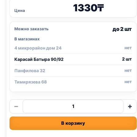
1330
₸
Цена
до 2 шт
Можно заказать
В магазинах
нет
4 микрорайон дом 24
2 шт
Карасай Батыра 90/92
нет
Панфилова 32
нет
Тимирязева 68
Количество
−
+
товара
TitBit
В корзину
косточки
(МИНИ