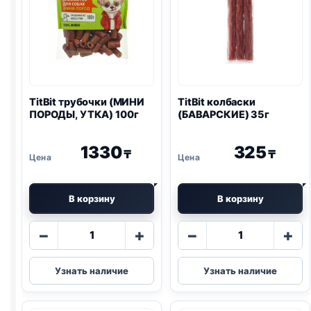
TitBit трубочки (МИНИ
TitBit колбаски
ПОРОДЫ, УТКА) 100г
(БАВАРСКИЕ) 35г
1330
325
₸
₸
В корзину
В корзину
Количество
Количество
−
+
−
+
товара
товара
TitBit
TitBit
Узнать наличие
Узнать наличие
трубочки
колбаски
(МИНИ
(БАВАРСКИЕ)
ПОРОДЫ,
35г