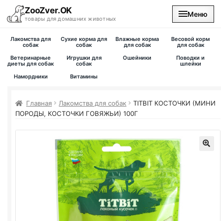
ZooZver.OK
Меню
товары для домашних животных
Лакомства для
Сухие корма для
Влажные корма
Весовой корм
На главную
собак
собак
для собак
для собак
Ветеринарные
Игрушки для
Ошейники
Поводки и
диеты для собак
собак
шлейки
Каталог
Намордники
Витамины
Наши магазины
Главная
Лакомства для собак
TITBIT КОСТОЧКИ (МИНИ
ПОРОДЫ, КОСТОЧКИ ГОВЯЖЬИ) 100Г
Вакансии