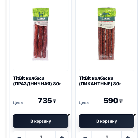
ТВОРОГ)
145г
TitBit колбаса
TitBit колбаски
(ПРАЗДНИЧНАЯ) 80г
(ПИКАНТНЫЕ) 80г
735
590
₸
₸
В корзину
В корзину
Количество
Количество
−
+
−
+