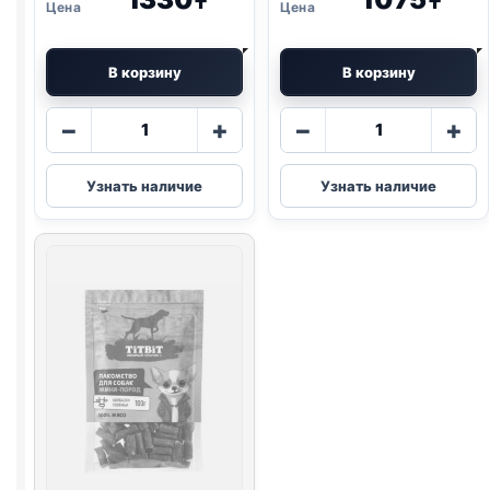
₸
₸
В корзину
В корзину
Количество
Количество
−
+
−
+
товара
товара
TitBit
TitBit
Узнать наличие
Узнать наличие
нарезка
колбаса
(МИНИ
(ПАРМСКАЯ)
ПОРОДЫ,
150г
УТКА)
70г