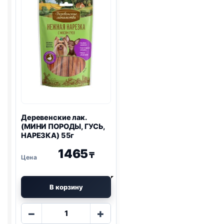
ЧИА)
КУРИЦА)
90г
55г
Деревенские лак.
(МИНИ ПОРОДЫ, ГУСЬ,
НАРЕЗКА) 55г
1465
₸
В корзину
Количество
−
+
товара