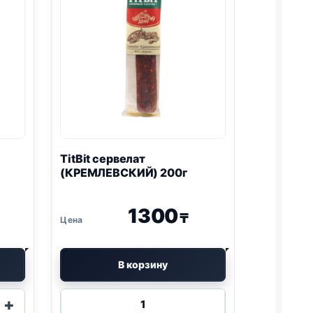
TitBit сервелат
(КРЕМЛЕВСКИЙ) 200г
1300
₸
В корзину
Количество
+
товара