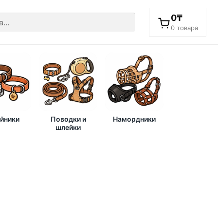
0
₸
0 товара
йники
Поводки и
Намордники
шлейки