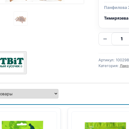
Панфилова 
Тимирязева
Количе
−
товара
TitBit
дольки
Артикул:
100298
(МИНИ
Категория:
Лако
ПОРОД
ТЕЛЯТИ
70г