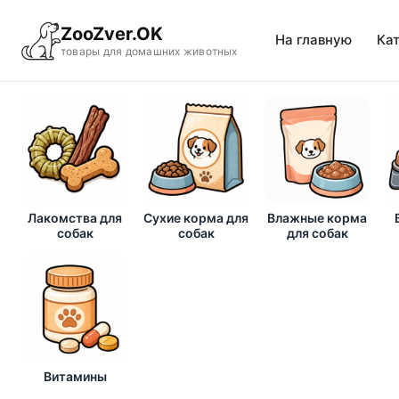
ZooZver.OK
На главную
Ка
товары для домашних животных
Лакомства для
Сухие корма для
Влажные корма
собак
собак
для собак
Витамины