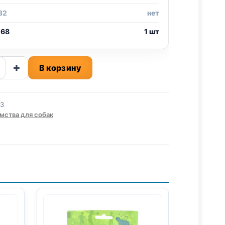
32
нет
 68
1 шт
ство
+
В корзину
3
мства для собак
Ы,
НА)