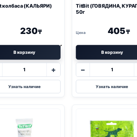
it колбаса (КАЛЬЯРИ)
TitBit (ГОВЯДИНА, КУРА
50г
230
405
₸
₸
В корзину
В корзину
Количество
Количество
+
−
товара
товара
TitBit
TitBit
колбаса
(ГОВЯДИНА
Узнать наличие
Узнать наличие
(КАЛЬЯРИ)
КУРАГА)
20г
50г