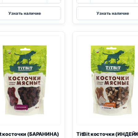
TitBit
TitBit
(ПЕЧЕНЬ,
косточки
Узнать наличие
Узнать наличие
ГОВЯДИНА,
(МИНИ
МОРКОВЬ)
ПОРОДЫ,
50г
КОСТОЧКИ
ГОВЯЖЬИ)
100г
е 20 кг
00
₸
it косточки (БАРАНИНА)
TitBit косточки (ИНДЕЙ