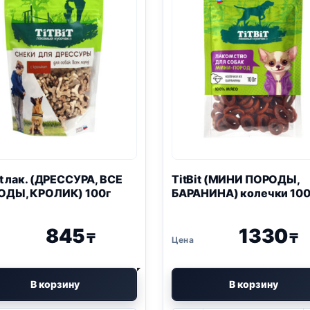
it лак. (ДРЕССУРА, ВСЕ
TitBit (МИНИ ПОРОДЫ,
ОДЫ, КРОЛИК) 100г
БАРАНИНА) колечки 100
845
1330
₸
₸
В корзину
В корзину