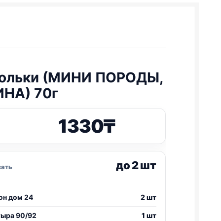
 дольки (МИНИ ПОРОДЫ,
НА) 70г
1330
₸
до 2 шт
зать
он дом 24
2 шт
тыра 90/92
1 шт