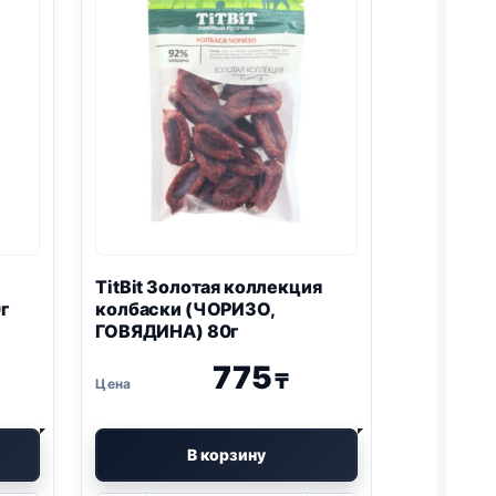
TitBit Золотая коллекция
г
колбаски (ЧОРИЗО,
ГОВЯДИНА) 80г
775
₸
В корзину