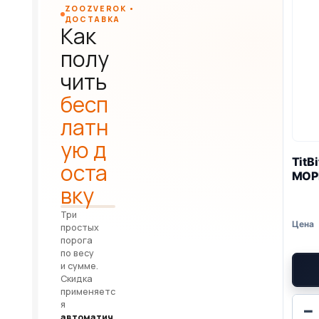
ZOOZVEROK •
ДОСТАВКА
Как
полу
чить
бесп
латн
ую д
TitB
оста
МОР
вку
Три
простых
порога
по весу
и сумме.
Скидка
применяетс
я
−
автоматич