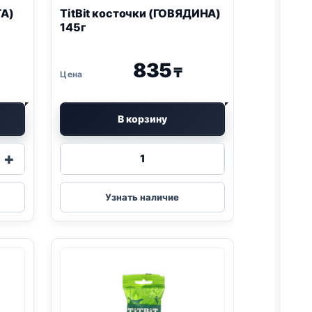
ГА)
TitBit косточки (ГОВЯДИНА)
145г
835
₸
В корзину
Количество
+
товара
TitBit
,
косточки
Узнать наличие
(ГОВЯДИНА)
145г