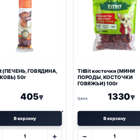
it (ПЕЧЕНЬ, ГОВЯДИНА,
TitBit косточки (МИНИ
КОВЬ) 50г
ПОРОДЫ, КОСТОЧКИ
ГОВЯЖЬИ) 100г
405
1330
₸
₸
В корзину
В корзину
Количество
Количество
+
−
товара
товара