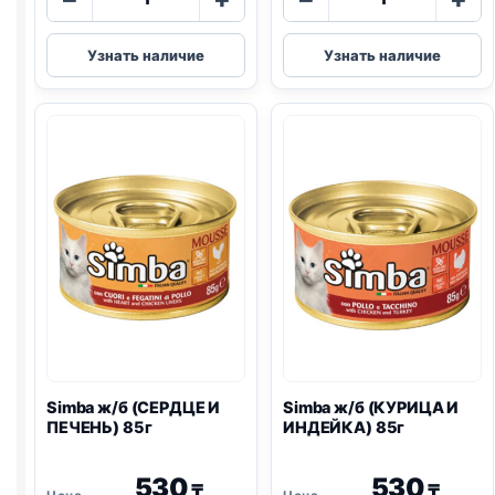
товара
товара
Simba
Simba
Узнать наличие
Узнать наличие
ж/
ж/
б
б
(ТУНЕЦ,
(ТЕЛЯТИНА
ОКЕАНИЧЕСКАЯ
И
РЫБА)
ПОЧКИ)
85г
85г
Simba ж/б (СЕРДЦЕ И
Simba ж/б (КУРИЦА И
ПЕЧЕНЬ) 85г
ИНДЕЙКА) 85г
530
530
₸
₸