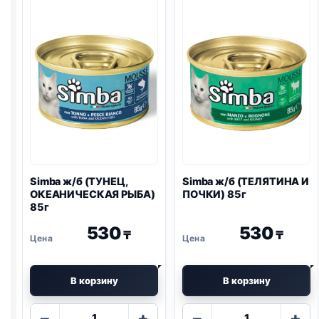
Simba ж/б (ТУНЕЦ,
Simba ж/б (ТЕЛЯТИНА И
ОКЕАНИЧЕСКАЯ РЫБА)
ПОЧКИ) 85г
85г
530
530
₸
₸
В корзину
В корзину
Количество
Количество
−
+
−
+