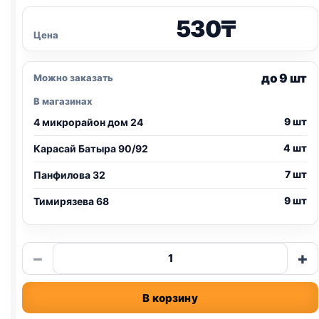
530
₸
Цена
до 9 шт
Можно заказать
В магазинах
9 шт
4 микрорайон дом 24
4 шт
Карасай Батыра 90/92
7 шт
Панфилова 32
9 шт
Тимирязева 68
Количество
−
+
товара
Simba
В корзину
ж/
б