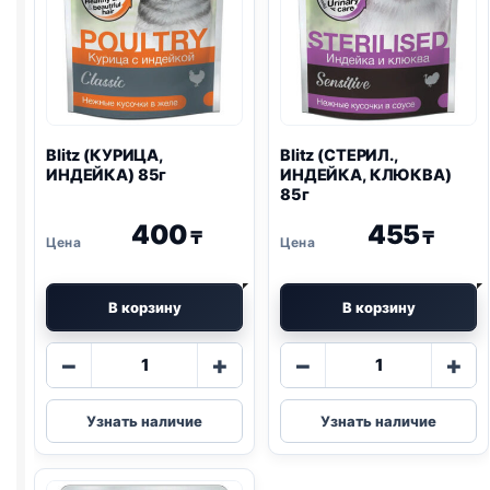
Blitz
(КУРИЦА,
Blitz
(СТЕРИЛ.,
ИНДЕЙКА) 85г
ИНДЕЙКА, КЛЮКВА)
85г
400
455
₸
₸
В корзину
В корзину
Количество
Количество
−
+
−
+
товара
товара
Blitz
Blitz
Узнать наличие
Узнать наличие
(КУРИЦА,
(СТЕРИЛ.,
ИНДЕЙКА)
ИНДЕЙКА,
85г
КЛЮКВА)