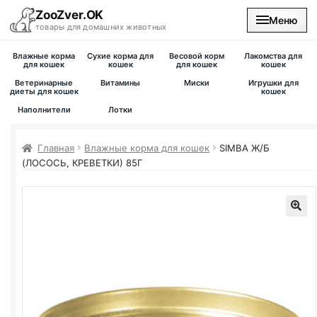
ZooZver.OK
Меню
товары для домашних животных
Влажные корма
Сухие корма для
Весовой корм
Лакомства для
На главную
для кошек
кошек
для кошек
кошек
Ветеринарные
Витамины
Миски
Игрушки для
диеты для кошек
кошек
Каталог
Наполнители
Лотки
Наши магазины
Главная
Влажные корма для кошек
SIMBA Ж/Б
(ЛОСОСЬ, КРЕВЕТКИ) 85Г
Вакансии