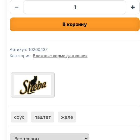
Количество
−
+
товара
Sheba
В корзину
(ЛОСОСЬ)
паштет
в
желе
Артикул:
10200437
75г
Категория:
Влажные корма для кошек
соус
паштет
желе