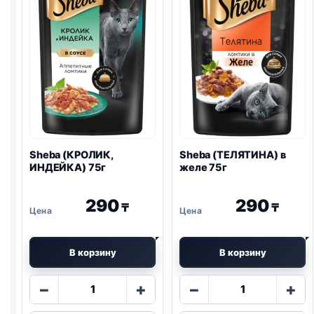
Sheba (КРОЛИК,
Sheba (ТЕЛЯТИНА) в
ИНДЕЙКА) 75г
желе 75г
290
290
₸
₸
В корзину
В корзину
Количество
Количество
−
+
−
+
товара
товара