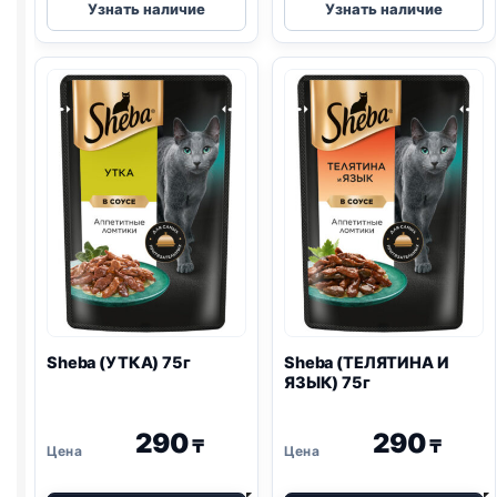
Узнать наличие
Узнать наличие
(КРОЛИК)
(ГОВЯДИНА)
в
паштет
желе
в
75г
желе
75г
Sheba (УТКА) 75г
Sheba (ТЕЛЯТИНА И
ЯЗЫК) 75г
290
290
₸
₸