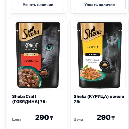
Sheba
Sheba
Узнать наличие
Узнать наличие
(КРОЛИК,
(ТЕЛЯТИНА)
ИНДЕЙКА)
в
75г
желе
75г
Sheba Craft
Sheba (КУРИЦА) в желе
(ГОВЯДИНА) 75г
75г
290
290
₸
₸