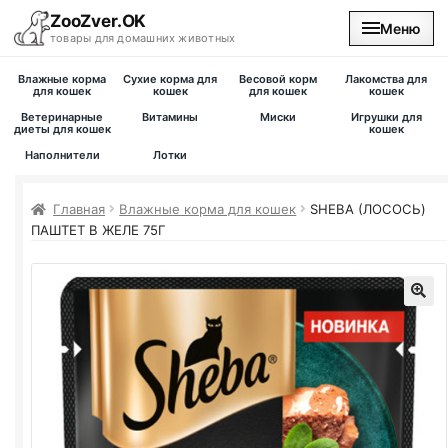
ZooZver.OK
Меню
товары для домашних животных
Влажные корма
Сухие корма для
Весовой корм
Лакомства для
На главную
для кошек
кошек
для кошек
кошек
Ветеринарные
Витамины
Миски
Игрушки для
диеты для кошек
кошек
Каталог
Наполнители
Лотки
Наши магазины
Главная
Влажные корма для кошек
SHEBA (ЛОСОСЬ)
ПАШТЕТ В ЖЕЛЕ 75Г
Вакансии