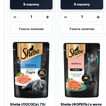
В корзину
В корзину
Количество
Количество
−
+
−
+
товара
товара
Sheba
Sheba
Узнать наличие
Узнать наличие
(УТКА)
(ТЕЛЯТИНА
75г
И
ЯЗЫК)
75г
Sheba (ЛОСОСЬ) 75г
Sheba (ФОРЕЛЬ) в желе