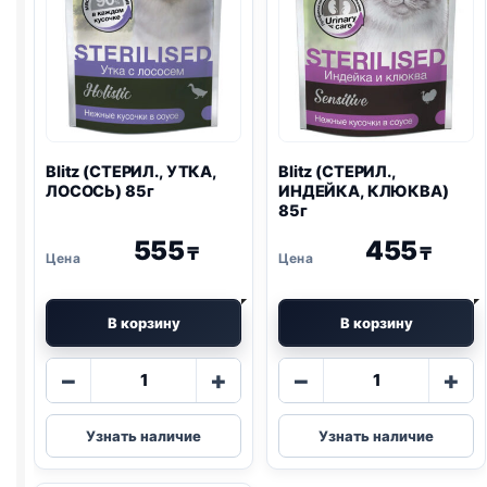
Blitz
(СТЕРИЛ., УТКА,
Blitz
(СТЕРИЛ.,
ЛОСОСЬ) 85г
ИНДЕЙКА, КЛЮКВА)
85г
555
455
₸
₸
В корзину
В корзину
Количество
Количество
−
+
−
+
товара
товара
Blitz
Blitz
Узнать наличие
Узнать наличие
(СТЕРИЛ.,
(СТЕРИЛ.,
УТКА,
ИНДЕЙКА,