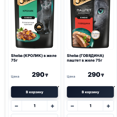
Sheba (КРОЛИК) в желе
Sheba (ГОВЯДИНА)
75г
паштет в желе 75г
290
290
₸
₸
В корзину
В корзину
Количество
Количество
−
+
−
+
товара
товара
Sheba
Sheba