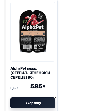
ЛОСОСЬ)
КЛЮКВА)
85г
85г
AlphaPet влаж.
(СТЕРИЛ., ЯГНЕНОК И
СЕРДЦЕ) 80г
585
₸
В корзину