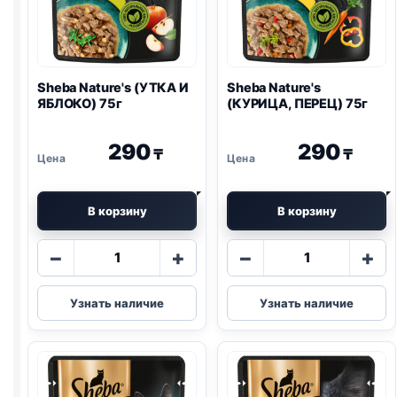
Sheba Nature's (УТКА И
Sheba Nature's
ЯБЛОКО) 75г
(КУРИЦА, ПЕРЕЦ) 75г
290
290
₸
₸
В корзину
В корзину
Количество
Количество
−
+
−
+
товара
товара
Sheba
Sheba
Узнать наличие
Узнать наличие
Nature's
Nature's
(УТКА
(КУРИЦА,
И
ПЕРЕЦ)
ЯБЛОКО)
75г
75г