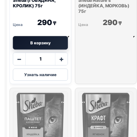
Sheba (ГОВЯДИНА,
Sheba Nature's
КРОЛИК) 75г
(ИНДЕЙКА, МОРКОВЬ)
75г
290
290
₸
₸
В корзину
Количество
−
+
товара
Sheba
Узнать наличие
(ГОВЯДИНА,
КРОЛИК)
75г