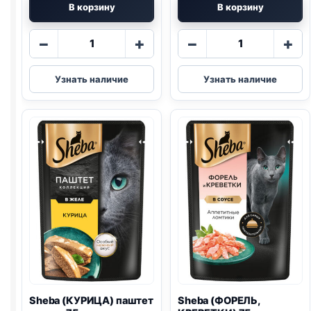
В корзину
В корзину
Количество
Количество
−
+
−
+
товара
товара
Sheba
Sheba
Узнать наличие
Узнать наличие
(ГОВЯДИНА)
Nature's
75г
(ЛОСОСЬ
И
ГОРОШЕК)
75г
Sheba (КУРИЦА) паштет
Sheba (ФОРЕЛЬ,