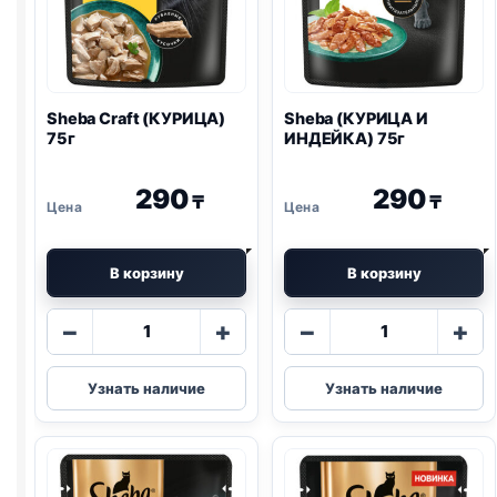
Sheba Craft (КУРИЦА)
Sheba (КУРИЦА И
75г
ИНДЕЙКА) 75г
290
290
₸
₸
В корзину
В корзину
Количество
Количество
−
+
−
+
товара
товара
Sheba
Sheba
Узнать наличие
Узнать наличие
Craft
(КУРИЦА
(КУРИЦА)
И
75г
ИНДЕЙКА)
75г