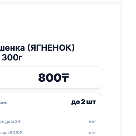
ушенка (ЯГНЕНОК)
 300г
800
₸
до 2 шт
зать
он дом 24
нет
тыра 90/92
нет