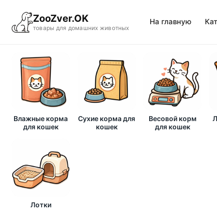
ZooZver.OK
На главную
Ка
товары для домашних животных
Влажные корма
Сухие корма для
Весовой корм
Л
для кошек
кошек
для кошек
Лотки