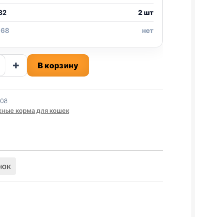
32
2 шт
 68
нет
ство
+
В корзину
а
308
ОК)
ные корма для кошек
нок