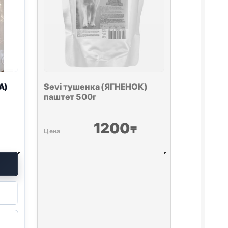
А)
Sevi тушенка (ЯГНЕНОК)
паштет 500г
1200
₸