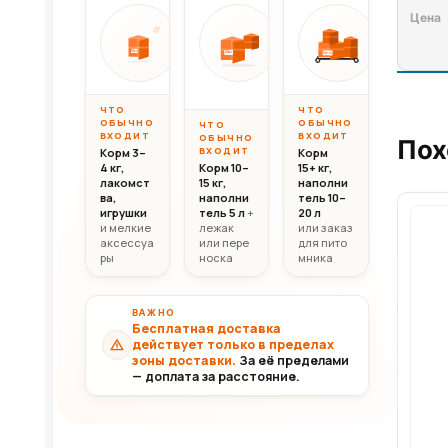
Вес до 10 кг
Вес 10–20 кг
Вес свыш
ОТ
ОТ
ОТ
10 000
20 000
30 0
10кг
20кг
30+кг
₸
₸
ЧТО
ЧТО
ОБЫЧНО
ОБЫЧНО
ЧТО
ВХОДИТ
ВХОДИТ
ОБЫЧНО
Пох
ВХОДИТ
Корм 3–
Корм
4 кг,
Корм 10–
15+ кг,
лакомст
15 кг,
наполни
ва,
наполни
тель 10–
игрушки
тель 5 л
+
20 л
и мелкие
лежак
или заказ
аксессуа
или пере
для пито
ры
носка
мника
ВАЖНО
Бесплатная доставка
действует только в пределах
зоны доставки.
За её пределами
— доплата за расстояние.