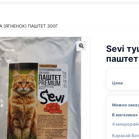
А (ЯГНЕНОК) ПАШТЕТ 300Г
Sevi т
паштет
Цена
Можно зака
В магазинах
4 микрорай
Карасай Ба