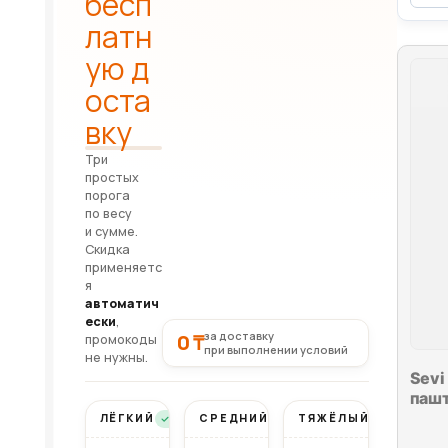
бесп
латн
ую д
оста
вку
Три
простых
порога
по весу
и сумме.
Скидка
применяетс
я
автоматич
ески
,
за доставку
0 ₸
промокоды
при выполнении условий
не нужны.
Sevi
пашт
ЛЁГКИЙ
СРЕДНИЙ
ТЯЖЁЛЫЙ
Бесплатно
Бесплатно
Бесплатно