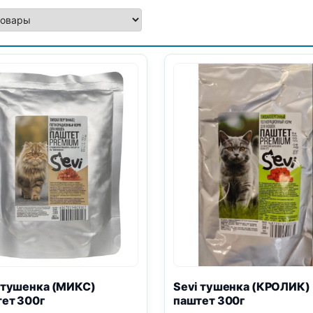
 тушенка (МИКС)
Sevi тушенка (КРОЛИК)
ет 300г
паштет 300г