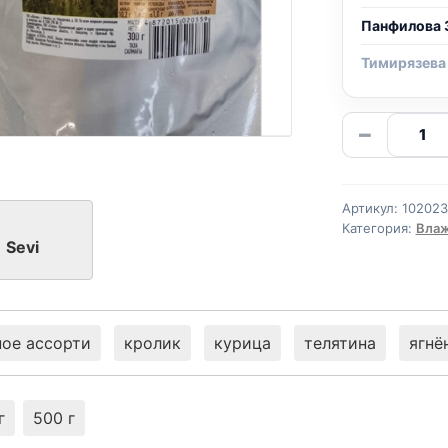
Панфилова 
Тимирязева
Количе
−
товара
Sevi
тушенк
Артикул:
10202
(ЯГНЕН
Категория:
Влаж
паштет
Sevi
300г
ое ассорти
кролик
курица
телятина
ягнё
г
500 г