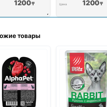
1200
1200
₸
₸
е 20 кг
00
₸
ожие товары