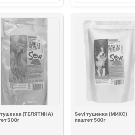
(ЦЫПЛЕНОК)
(ТЕЛЯТИНА
паштет
паштет
300г
300г
 тушенка (ТЕЛЯТИНА)
Sevi тушенка (МИКС)
ет 500г
паштет 500г