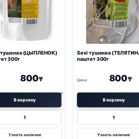
i тушенка (ЦЫПЛЕНОК)
Sevi тушенка (ТЕЛЯТИН
ет 300г
паштет 300г
800
800
₸
₸
В корзину
В корзину
Количество
Количество
товара
товара
Sevi
Sevi
тушенка
тушенка
Узнать наличие
Узнать наличие