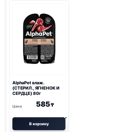
И
ПОТРОШКИ)
МАЛИНА)
85г
80г
AlphaPet влаж.
(СТЕРИЛ., ЯГНЕНОК И
СЕРДЦЕ) 80г
585
₸
В корзину