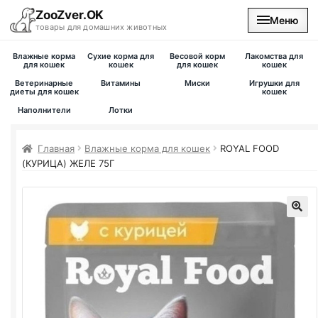
ZooZver.OK
Меню
товары для домашних животных
Влажные корма
Сухие корма для
Весовой корм
Лакомства для
На главную
для кошек
кошек
для кошек
кошек
Ветеринарные
Витамины
Миски
Игрушки для
диеты для кошек
кошек
Каталог
Наполнители
Лотки
Наши магазины
Главная
Влажные корма для кошек
ROYAL FOOD
(КУРИЦА) ЖЕЛЕ 75Г
Вакансии