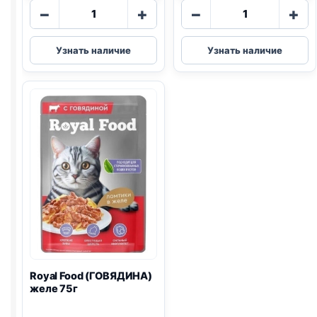
Количество
Количество
−
+
−
+
товара
товара
Royal
Royal
Узнать наличие
Узнать наличие
Food
Food
(ГОВЯДИНА)
(ИНДЕЙКА)
паштет
паштет
75г
75г
Royal Food (ГОВЯДИНА)
желе 75г