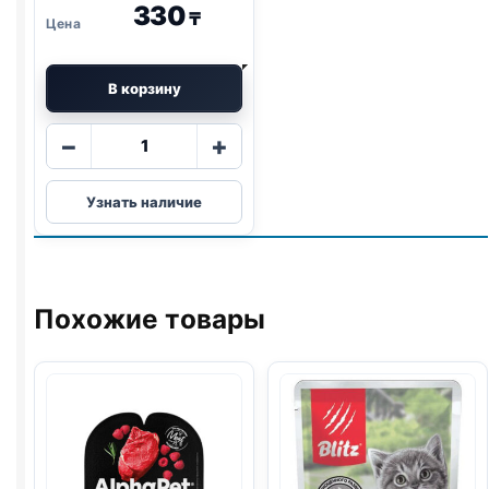
330
₸
В корзину
Количество
−
+
товара
Royal
Узнать наличие
Food
(ГОВЯДИНА)
желе
75г
Похожие товары