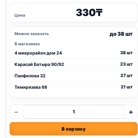
330
₸
Цена
до 38 шт
Можно заказать
В магазинах
38 шт
4 микрорайон дом 24
23 шт
Карасай Батыра 90/92
27 шт
Панфилова 32
21 шт
Тимирязева 68
Количество
−
+
товара
Royal
В корзину
Food
(КУРИЦА)