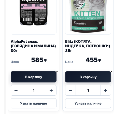
AlphaPet влаж.
Blitz
(КОТЯТА,
(ГОВЯДИНА И МАЛИНА)
ИНДЕЙКА, ПОТРОШКИ)
80г
85г
585
455
₸
₸
В корзину
В корзину
Количество
Количество
−
+
−
+
товара
товара
AlphaPet
Blitz
Узнать наличие
Узнать наличие
влаж.
(КОТЯТА,
(ГОВЯДИНА
ИНДЕЙКА,