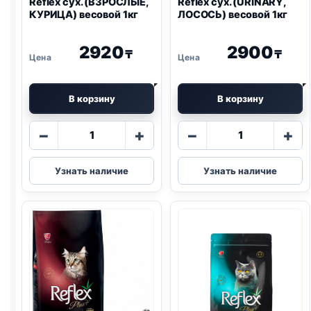
Reflex сух. (ВЗРОСЛЫЕ,
Reflex сух. (
URINARY
,
КУРИЦА) весовой 1кг
ЛОСОСЬ) весовой 1кг
2920
2900
₸
₸
В корзину
В корзину
Количество
Количество
−
+
−
+
товара
товара
Reflex
Reflex
Узнать наличие
Узнать наличие
сух.
сух.
(ВЗРОСЛЫЕ,
(
URINARY
,
КУРИЦА)
ЛОСОСЬ)
весовой
весовой
1кг
1кг