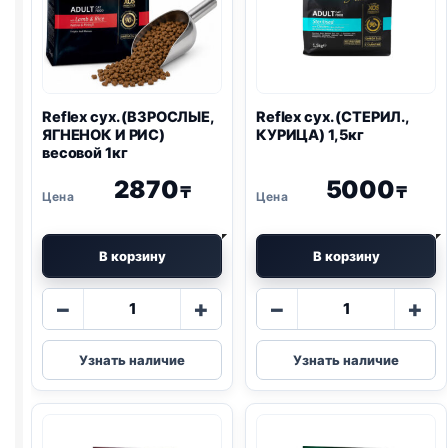
Reflex сух. (ВЗРОСЛЫЕ,
Reflex сух. (СТЕРИЛ.,
ЯГНЕНОК И РИС)
КУРИЦА) 1,5кг
весовой 1кг
2870
5000
₸
₸
В корзину
В корзину
Количество
Количество
−
+
−
+
товара
товара
Reflex
Reflex
Узнать наличие
Узнать наличие
сух.
сух.
(ВЗРОСЛЫЕ,
(СТЕРИЛ.,
ЯГНЕНОК
КУРИЦА)
И
1,5кг