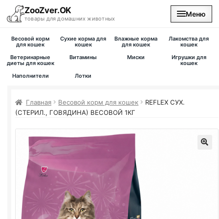
ZooZver.OK
Меню
товары для домашних животных
Весовой корм
Сухие корма для
Влажные корма
Лакомства для
На главную
для кошек
кошек
для кошек
кошек
Ветеринарные
Витамины
Миски
Игрушки для
диеты для кошек
кошек
Каталог
Наполнители
Лотки
Наши магазины
Главная
Весовой корм для кошек
REFLEX СУХ.
(СТЕРИЛ., ГОВЯДИНА) ВЕСОВОЙ 1КГ
Вакансии