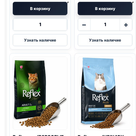
В корзину
В корзину
Количество
Количество
−
+
товара
товара
Reflex
Reflex
Узнать наличие
Узнать наличие
сух.
сух.
(КОТЯТ
(СТЕРИЛ.,
И
ЛОСОСЬ)
МАМ,
весовой
ЯГЕНОК)
1кг
1,5кг