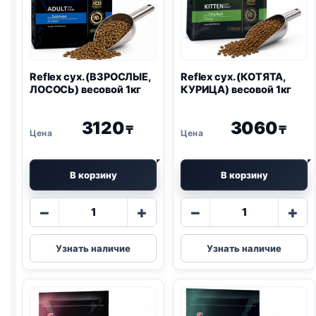
Reflex сух. (ВЗРОСЛЫЕ,
Reflex сух. (КОТЯТА,
ЛОСОСЬ) весовой 1кг
КУРИЦА) весовой 1кг
3120
3060
₸
₸
В корзину
В корзину
Количество
Количество
−
+
−
+
товара
товара
Reflex
Reflex
Узнать наличие
Узнать наличие
сух.
сух.
(ВЗРОСЛЫЕ,
(КОТЯТА,
ЛОСОСЬ)
КУРИЦА)
весовой
весовой