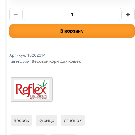
Количество
−
+
товара
Reflex
В корзину
сух.
(СТЕРИЛ.,
ГОВЯДИНА)
весовой
Артикул:
10202314
1кг
Категория:
Весовой корм для кошек
лосось
курица
ягнёнок