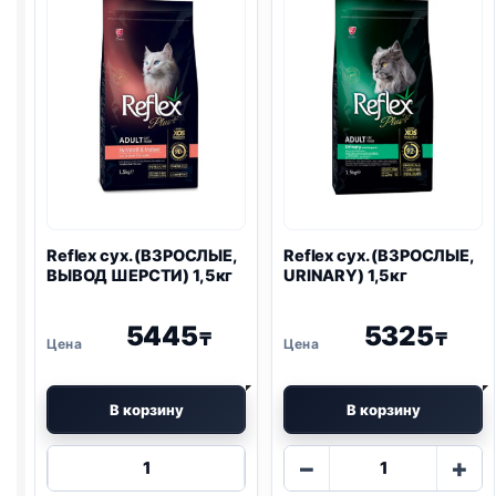
РИС)
весовой
1кг
Reflex сух. (ВЗРОСЛЫЕ,
Reflex сух. (ВЗРОСЛЫЕ,
ВЫВОД ШЕРСТИ) 1,5кг
URINARY
) 1,5кг
5445
5325
₸
₸
В корзину
В корзину
Количество
Количество
−
+
товара
товара