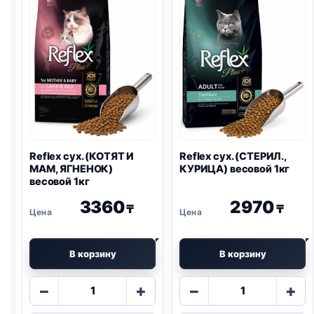
1кг
1кг
Reflex сух. (КОТЯТ И
Reflex сух. (СТЕРИЛ.,
МАМ, ЯГНЕНОК)
КУРИЦА) весовой 1кг
весовой 1кг
3360
2970
₸
₸
В корзину
В корзину
Количество
Количество
−
+
−
+
товара
товара