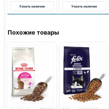
Reflex
Reflex
Узнать наличие
Узнать наличие
сух.
сух.
(ВЗРОСЛЫЕ,
(ВЗРОСЛЫЕ,
ВЫВОД
URINARY
)
ШЕРСТИ)
1,5кг
1,5кг
Похожие товары