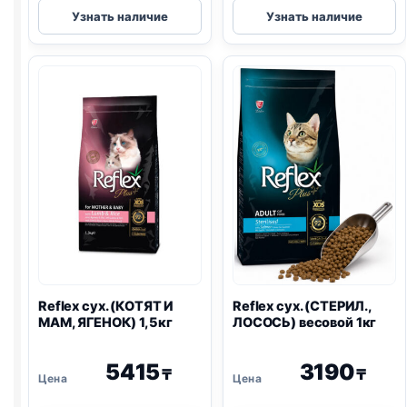
Reflex
Reflex
Узнать наличие
Узнать наличие
сух.
сух.
(КОТЯТ
(СТЕРИЛ.,
И
КУРИЦА)
МАМ,
весовой
ЯГНЕНОК)
1кг
весовой
1кг
Reflex сух. (КОТЯТ И
Reflex сух. (СТЕРИЛ.,
МАМ, ЯГЕНОК) 1,5кг
ЛОСОСЬ) весовой 1кг
5415
3190
₸
₸