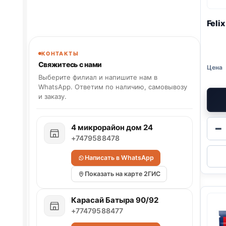
Feli
КОНТАКТЫ
Свяжитесь с нами
Выберите филиал и напишите нам в
WhatsApp. Ответим по наличию, самовывозу
и заказу.
−
4 микрорайон дом 24
+7479588478
Написать в WhatsApp
Показать на карте 2ГИС
Карасай Батыра 90/92
+77479588477