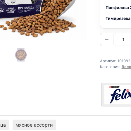
Панфилова 
Тимирязева
Количе
−
товара
Felix
сух.
Артикул:
101082
(С
Категория:
Весо
МЯСОМ
весово
1кг
ица
мясное ассорти