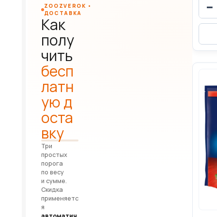
−
ZOOZVEROK •
ДОСТАВКА
Как
полу
чить
бесп
латн
ую д
оста
вку
Три
простых
порога
по весу
и сумме.
Скидка
применяетс
я
автоматич