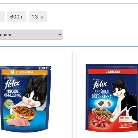
г
600 г
1.3 кг