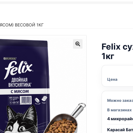
МЯСОМ) ВЕСОВОЙ 1КГ
Felix
су
1кг
Цена
Можно зака
В магазинах
4 микрорай
Карасай Ба