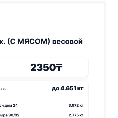
х. (С МЯСОМ) весовой
2350
₸
до 4.651 кг
зать
он дом 24
3.972 кг
тыра 90/92
2.775 кг