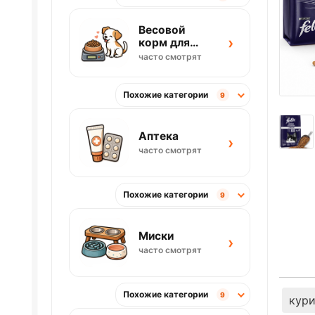
Весовой
›
корм для
собак
часто смотрят
Похожие категории
9
Аптека
›
часто смотрят
Похожие категории
9
Миски
›
часто смотрят
Похожие категории
9
кур