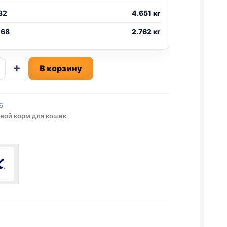
32
4.651 кг
 68
2.762 кг
ство
+
В корзину
6
вой корм для кошек
)
й