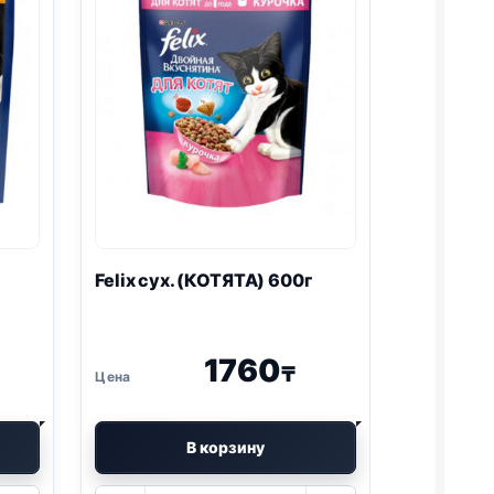
Felix
сух. (КОТЯТА) 600г
1760
₸
В корзину