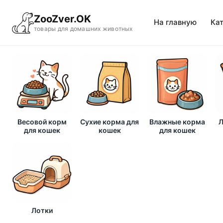
ZooZver.OK
На главную
Ка
товары для домашних животных
Весовой корм
Сухие корма для
Влажные корма
Л
для кошек
кошек
для кошек
Лотки