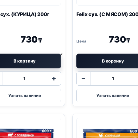
x
сух. (КУРИЦА) 200г
Felix
сух. (С МЯСОМ) 200
730
730
₸
₸
В корзину
В корзину
Количество
Количество
+
−
товара
товара
Felix
Felix
сух.
сух.
Узнать наличие
Узнать наличие
(КУРИЦА)
(С
200г
МЯСОМ)
200г