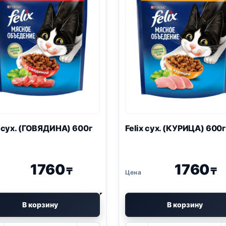
x
сух. (ГОВЯДИНА) 600г
Felix
сух. (КУРИЦА) 600г
1760
1760
₸
₸
В корзину
В корзину