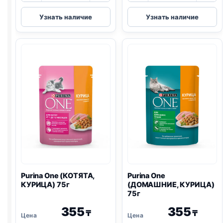
Purina
Purina
Узнать наличие
Узнать наличие
One
One
(ЧУВСТВ
(СТЕРИЛ.,
ПИЩ.,
КУРИЦА)
КУРИЦА)
75г
75г
Purina One
(КОТЯТА,
Purina One
КУРИЦА) 75г
(ДОМАШНИЕ, КУРИЦА)
75г
355
355
₸
₸