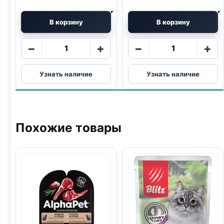
В корзину
В корзину
Количество
Количество
−
+
−
+
товара
товара
Purina
Purina
Узнать наличие
Узнать наличие
One
One
(КОТЯТА,
(ДОМАШНИЕ,
КУРИЦА)
КУРИЦА)
75г
75г
Похожие товары