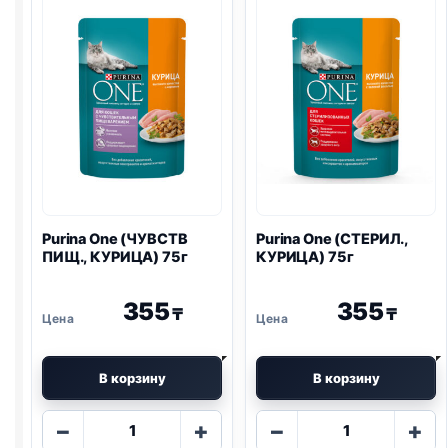
Purina One
(ЧУВСТВ
Purina One
(СТЕРИЛ.,
ПИЩ., КУРИЦА) 75г
КУРИЦА) 75г
355
355
₸
₸
В корзину
В корзину
Количество
Количество
−
+
−
+
товара
товара