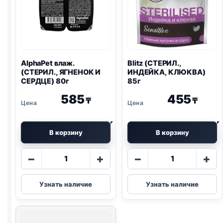
AlphaPet влаж.
Blitz
(СТЕРИЛ.,
(СТЕРИЛ., ЯГНЕНОК И
ИНДЕЙКА, КЛЮКВА)
СЕРДЦЕ) 80г
85г
585
455
₸
₸
В корзину
В корзину
Количество
Количество
−
+
−
+
товара
товара
AlphaPet
Blitz
Узнать наличие
Узнать наличие
влаж.
(СТЕРИЛ.,
(СТЕРИЛ.,
ИНДЕЙКА,
ЯГНЕНОК
КЛЮКВА)
И
85г