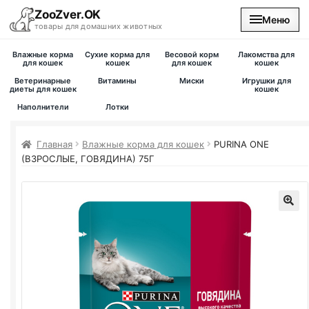
ZooZver.OK
Меню
товары для домашних животных
Влажные корма
Сухие корма для
Весовой корм
Лакомства для
На главную
для кошек
кошек
для кошек
кошек
Ветеринарные
Витамины
Миски
Игрушки для
диеты для кошек
кошек
Каталог
Наполнители
Лотки
Наши магазины
Главная
Влажные корма для кошек
PURINA ONE
(ВЗРОСЛЫЕ, ГОВЯДИНА) 75Г
Вакансии