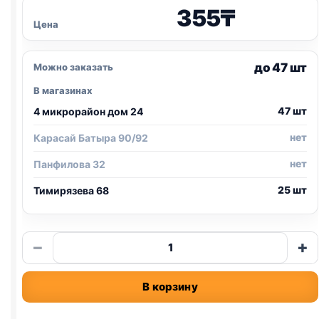
355
₸
Цена
до 47 шт
Можно заказать
В магазинах
47 шт
4 микрорайон дом 24
нет
Карасай Батыра 90/92
нет
Панфилова 32
25 шт
Тимирязева 68
Количество
−
+
товара
Purina
В корзину
One
(ВЗРОСЛЫЕ,