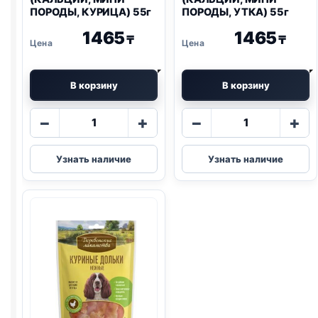
ПОРОДЫ, КУРИЦА) 55г
ПОРОДЫ, УТКА) 55г
1465
1465
₸
₸
В корзину
В корзину
Количество
Количество
−
+
−
+
товара
товара
Деревенские
Деревенские
Узнать наличие
Узнать наличие
лак.
лак.
(КАЛЬЦИЙ,
(КАЛЬЦИЙ,
МИНИ
МИНИ
ПОРОДЫ,
ПОРОДЫ,
КУРИЦА)
УТКА)
55г
55г