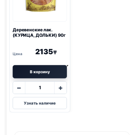
Деревенские лак.
(КУРИЦА, ДОЛЬКИ) 90г
2135
₸
В корзину
Количество
−
+
товара
Деревенские
Узнать наличие
лак.
(КУРИЦА,
ДОЛЬКИ)
90г