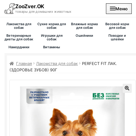
ZooZver.OK
Меню
товары для домашних животных
Лакомства для
Сухие корма для
Влажные корма
Весовой корм
На главную
собак
собак
для собак
для собак
Ветеринарные
Игрушки для
Ошейники
Поводки и
диеты для собак
собак
шлейки
Каталог
Намордники
Витамины
Наши магазины
Главная
Лакомства для собак
PERFECT FIT ЛАК.
(ЗДОРОВЬЕ ЗУБОВ) 90Г
Вакансии