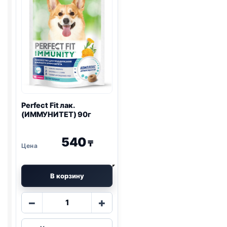
Perfect Fit лак.
(ИММУНИТЕТ) 90г
540
₸
В корзину
Количество
−
+
товара
Perfect