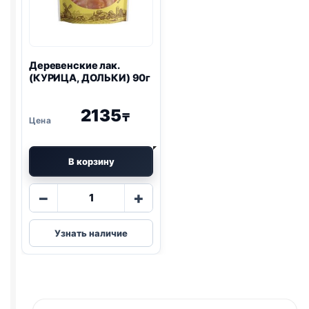
Деревенские лак.
(КУРИЦА, ДОЛЬКИ) 90г
2135
₸
В корзину
Количество
−
+
товара
Деревенские
Узнать наличие
лак.
(КУРИЦА,
ДОЛЬКИ)
90г