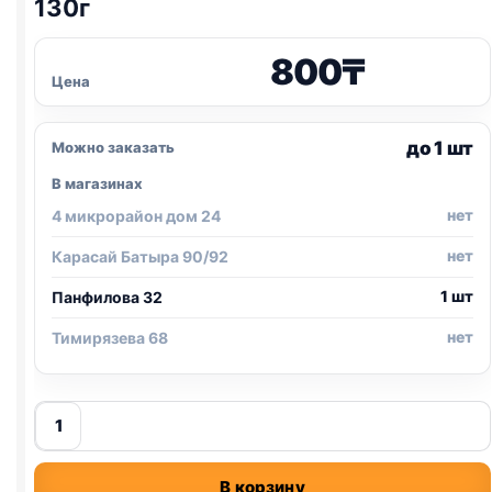
130г
800
₸
Цена
до 1 шт
Можно заказать
В магазинах
нет
4 микрорайон дом 24
нет
Карасай Батыра 90/92
1 шт
Панфилова 32
нет
Тимирязева 68
Количество
товара
Perfect
В корзину
Fit