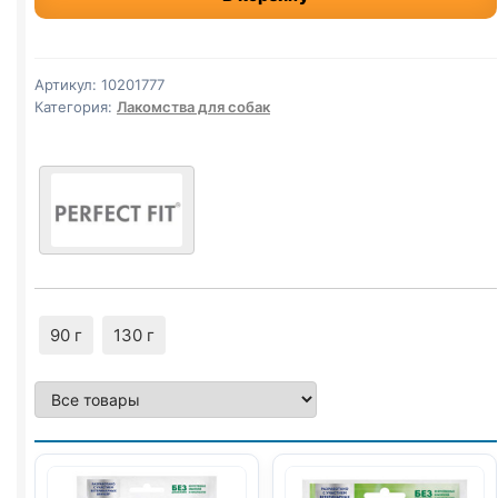
лак.
(ЗДОРОВЬЕ
ЗУБОВ)
Артикул:
10201777
130г
Категория:
Лакомства для собак
90 г
130 г