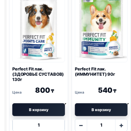
Perfect Fit лак.
Perfect Fit лак.
(ЗДОРОВЬЕ СУСТАВОВ)
(ИММУНИТЕТ) 90г
130г
800
540
₸
₸
В корзину
В корзину
Количество
Количество
−
+
товара
товара