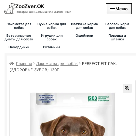
ZooZver.OK
Меню
товары для домашних животных
Лакомства для
Сухие корма для
Влажные корма
Весовой корм
На главную
собак
собак
для собак
для собак
Ветеринарные
Игрушки для
Ошейники
Поводки и
диеты для собак
собак
шлейки
Каталог
Намордники
Витамины
Наши магазины
Главная
Лакомства для собак
PERFECT FIT ЛАК.
(ЗДОРОВЬЕ ЗУБОВ) 130Г
Вакансии