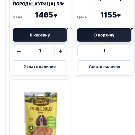
ПОРОДЫ, КУРИЦА) 55г
1465
1155
₸
₸
В корзину
В корзину
Количество
Количество
−
+
товара
товара
Деревенские
Деревенские
Узнать наличие
Узнать наличие
лак.
лак.
(КАЛЬЦИЙ,
колбаски
МИНИ
(КРОЛИК)
ПОРОДЫ,
45г
КУРИЦА)
55г