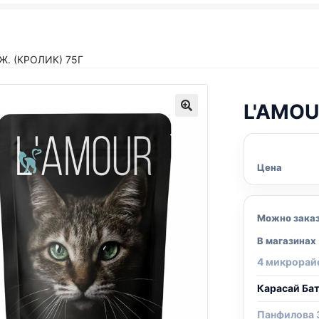
Ж. (КРОЛИК) 75Г
L'AMOU
Цена
Можно зака
В магазинах
4 микрорай
Карасай Ба
Панфилова 