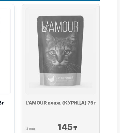
5г
L'AMOUR влаж. (КУРИЦА) 75г
145
₸