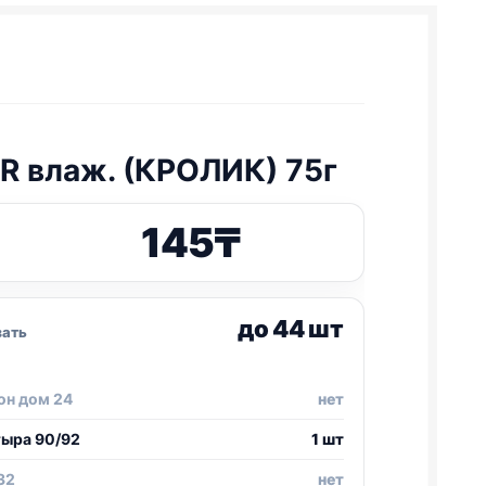
R влаж. (КРОЛИК) 75г
145
₸
до 44 шт
зать
он дом 24
нет
тыра 90/92
1 шт
32
нет