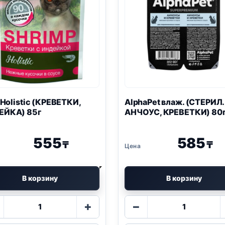
Holistic (КРЕВЕТКИ,
AlphaPet влаж. (СТЕРИЛ.
ЕЙКА) 85г
АНЧОУС, КРЕВЕТКИ) 80
555
585
₸
₸
В корзину
В корзину
Количество
Количество
+
−
товара
товара
Blitz
AlphaPet