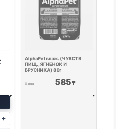
,
AlphaPet влаж. (ЧУВСТВ
г
ПИЩ., ЯГНЕНОК И
БРУСНИКА) 80г
585
₸
+