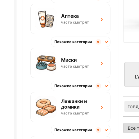
Аптека
›
часто смотрят
Похожие категории
9
Миски
›
часто смотрят
L
Похожие категории
9
Лежанки и
›
говя
домики
часто смотрят
Похожие категории
9