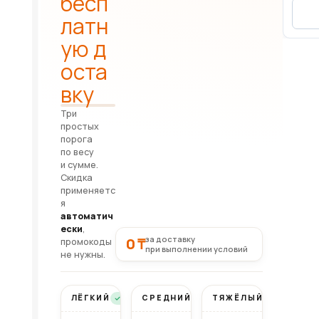
бесп
латн
ую д
оста
вку
Три
простых
порога
по весу
и сумме.
Скидка
применяетс
я
автоматич
ески
,
за доставку
0 ₸
промокоды
при выполнении условий
не нужны.
ЛЁГКИЙ
СРЕДНИЙ
ТЯЖЁЛЫЙ
Бесплатно
Бесплатно
Бесплатно