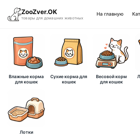
ZooZver.OK
На главную
Ка
товары для домашних животных
Влажные корма
Сухие корма для
Весовой корм
Л
для кошек
кошек
для кошек
Лотки