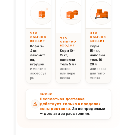
Вес до 10 кг
Вес 10–20 кг
Вес свыш
ОТ
ОТ
ОТ
10 000
20 000
30 0
10кг
20кг
30+кг
₸
₸
ЧТО
ЧТО
ОБЫЧНО
ОБЫЧНО
ЧТО
ВХОДИТ
ВХОДИТ
ОБЫЧНО
ВХОДИТ
Корм 3–
Корм
4 кг,
Корм 10–
15+ кг,
лакомст
15 кг,
наполни
ва,
наполни
тель 10–
игрушки
тель 5 л
+
20 л
и мелкие
лежак
или заказ
аксессуа
или пере
для пито
ры
носка
мника
ВАЖНО
Бесплатная доставка
действует только в пределах
зоны доставки.
За её пределами
— доплата за расстояние.