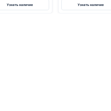
Holistic
влаж.
Узнать наличие
Узнать наличие
(КРЕВЕТКИ,
(СТЕРИЛ.,
ИНДЕЙКА)
АНЧОУС,
85г
КРЕВЕТКИ)
80г