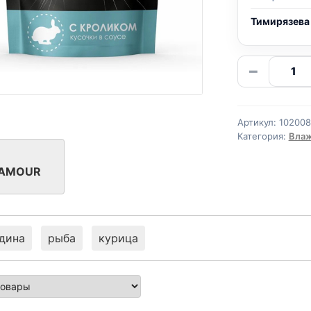
Тимирязева
Количе
−
товара
L'AMOU
влаж.
Артикул:
10200
(КРОЛИ
Категория:
Влаж
75г
'AMOUR
дина
рыба
курица