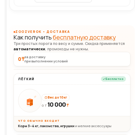
ZOOZVEROK • ДОСТАВКА
Как получить
бесплатную доставку
Три простых порога по весу и сумме. Скидка применяется
автоматически
, промокоды не нужны.
за доставку
0 ₸
при выполнении условий
ЛЁГКИЙ
Бесплатно
Вес до 10 кг
10 000
10кг
₸
ОТ
ЧТО ОБЫЧНО ВХОДИТ
Корм 3–4 кг, лакомства, игрушки
и мелкие аксессуары