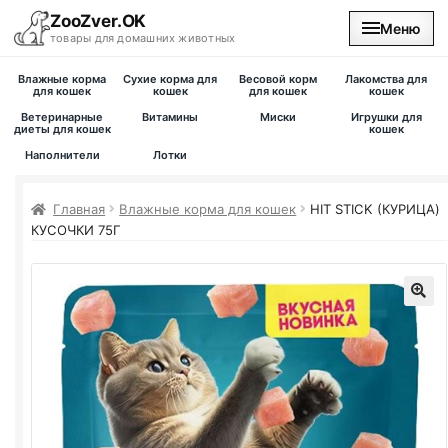
ZooZver.OK
Меню
товары для домашних животных
Влажные корма
Сухие корма для
Весовой корм
Лакомства для
На главную
для кошек
кошек
для кошек
кошек
Ветеринарные
Витамины
Миски
Игрушки для
диеты для кошек
кошек
Каталог
Наполнители
Лотки
Наши магазины
Главная
Влажные корма для кошек
HIT STICK (КУРИЦА)
КУСОЧКИ 75Г
Вакансии