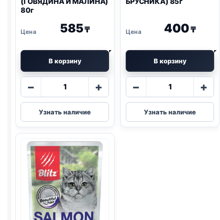
(ГОВЯДИНА И МАЛИНА)
БРУСНИКА) 85г
80г
585
400
₸
₸
В корзину
В корзину
Количество
Количество
−
+
−
+
товара
товара
AlphaPet
Blitz
Узнать наличие
Узнать наличие
влаж.
(СТЕРИЛ.,
(ГОВЯДИНА
КУРИЦА,
И
БРУСНИКА)
МАЛИНА)
85г
80г