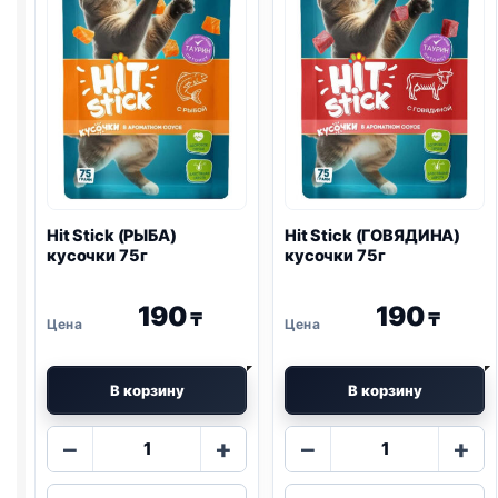
Hit Stick (РЫБА)
Hit Stick (ГОВЯДИНА)
кусочки 75г
кусочки 75г
190
190
₸
₸
В корзину
В корзину
Количество
Количество
−
+
−
+
товара
товара
Hit
Hit