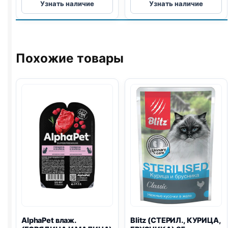
Узнать наличие
Узнать наличие
Stick
Stick
(РЫБА)
(ГОВЯДИНА)
кусочки
кусочки
75г
75г
Похожие товары
AlphaPet влаж.
Blitz
(СТЕРИЛ., КУРИЦА,