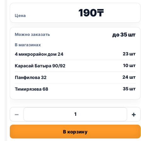
190
₸
Цена
до 35 шт
Можно заказать
В магазинах
23 шт
4 микрорайон дом 24
10 шт
Карасай Батыра 90/92
24 шт
Панфилова 32
35 шт
Тимирязева 68
Количество
−
+
товара
Hit
В корзину
Stick
(КУРИЦА)